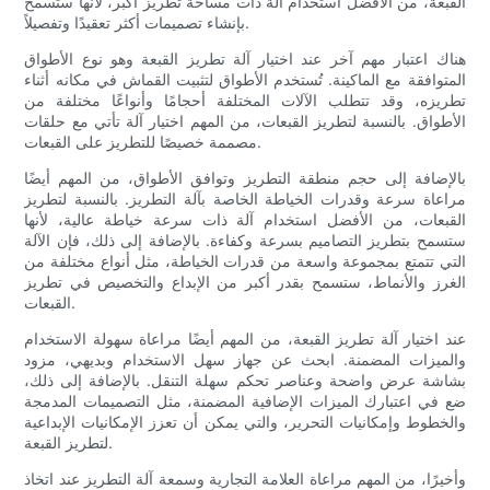
القبعة، من الأفضل استخدام آلة ذات مساحة تطريز أكبر، لأنها ستسمح
بإنشاء تصميمات أكثر تعقيدًا وتفصيلاً.
هناك اعتبار مهم آخر عند اختيار آلة تطريز القبعة وهو نوع الأطواق
المتوافقة مع الماكينة. تُستخدم الأطواق لتثبيت القماش في مكانه أثناء
تطريزه، وقد تتطلب الآلات المختلفة أحجامًا وأنواعًا مختلفة من
الأطواق. بالنسبة لتطريز القبعات، من المهم اختيار آلة تأتي مع حلقات
مصممة خصيصًا للتطريز على القبعات.
بالإضافة إلى حجم منطقة التطريز وتوافق الأطواق، من المهم أيضًا
مراعاة سرعة وقدرات الخياطة الخاصة بآلة التطريز. بالنسبة لتطريز
القبعات، من الأفضل استخدام آلة ذات سرعة خياطة عالية، لأنها
ستسمح بتطريز التصاميم بسرعة وكفاءة. بالإضافة إلى ذلك، فإن الآلة
التي تتمتع بمجموعة واسعة من قدرات الخياطة، مثل أنواع مختلفة من
الغرز والأنماط، ستسمح بقدر أكبر من الإبداع والتخصيص في تطريز
القبعات.
عند اختيار آلة تطريز القبعة، من المهم أيضًا مراعاة سهولة الاستخدام
والميزات المضمنة. ابحث عن جهاز سهل الاستخدام وبديهي، مزود
بشاشة عرض واضحة وعناصر تحكم سهلة التنقل. بالإضافة إلى ذلك،
ضع في اعتبارك الميزات الإضافية المضمنة، مثل التصميمات المدمجة
والخطوط وإمكانيات التحرير، والتي يمكن أن تعزز الإمكانيات الإبداعية
لتطريز القبعة.
وأخيرًا، من المهم مراعاة العلامة التجارية وسمعة آلة التطريز عند اتخاذ