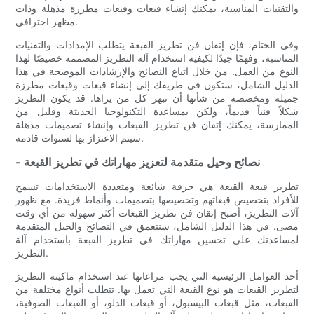
والتقنيات المناسبة، يمكنك إنشاء قبعات وقبعات مطرزة مذهلة وذات
مظهر احترافي.
وفي الختام، فإن إتقان فن تطريز القبعة يتطلب الإمدادات والتقنيات
المناسبة، وفهمًا جيدًا لكيفية استخدام آلة التطريز المصممة خصيصًا لهذا
النوع من العمل. من خلال اتباع النصائح والإرشادات الموضحة في هذا
الدليل الشامل، ستكون في طريقك إلى إنشاء قبعات وقبعات مطرزة
جميلة ومخصصة من شأنها أن تبهر كل من يراها. قد يكون التطريز
شكلاً فنياً قديماً، ولكن بمساعدة التكنولوجيا الحديثة وقليل من
الممارسة، يمكنك إتقان فن تطريز القبعات وإنشاء تصميمات مذهلة
سيتم الاعتزاز بها لسنوات قادمة.
- نصائح وحيل متقدمة لتعزيز مهاراتك في تطريز القبعة
تطريز قبعة القبعة هي حرفة شائعة ومتعددة الاستخدامات تسمح
للأفراد بتخصيص قبعاتهم وتخصيصها بتصميمات وأنماط فريدة. مع ظهور
آلات التطريز، أصبح إتقان فن تطريز القبعات أكثر سهولة من أي وقت
مضى. في هذا الدليل الشامل، سنتعمق في النصائح والحيل المتقدمة
لمساعدتك على تحسين مهاراتك في تطريز القبعة باستخدام آلة
التطريز.
أحد العوامل الرئيسية التي يجب مراعاتها عند استخدام ماكينة التطريز
لتطريز القبعات هو نوع القبعة التي تعمل بها. تتطلب أنواع مختلفة من
القبعات، مثل قبعات البيسبول، أو قبعات الدلو، أو القبعات الصوفية،