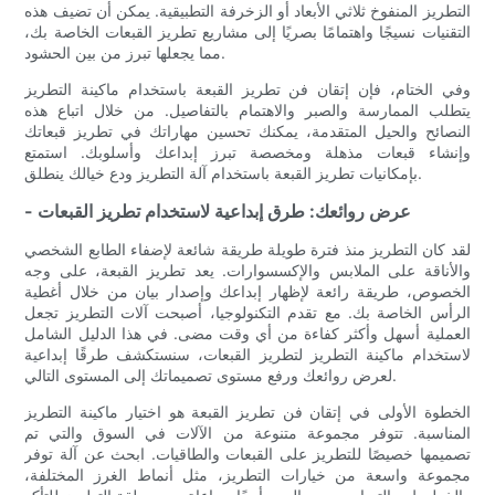
التطريز المنفوخ ثلاثي الأبعاد أو الزخرفة التطبيقية. يمكن أن تضيف هذه
التقنيات نسيجًا واهتمامًا بصريًا إلى مشاريع تطريز القبعات الخاصة بك،
مما يجعلها تبرز من بين الحشود.
وفي الختام، فإن إتقان فن تطريز القبعة باستخدام ماكينة التطريز
يتطلب الممارسة والصبر والاهتمام بالتفاصيل. من خلال اتباع هذه
النصائح والحيل المتقدمة، يمكنك تحسين مهاراتك في تطريز قبعاتك
وإنشاء قبعات مذهلة ومخصصة تبرز إبداعك وأسلوبك. استمتع
بإمكانيات تطريز القبعة باستخدام آلة التطريز ودع خيالك ينطلق.
- عرض روائعك: طرق إبداعية لاستخدام تطريز القبعات
لقد كان التطريز منذ فترة طويلة طريقة شائعة لإضفاء الطابع الشخصي
والأناقة على الملابس والإكسسوارات. يعد تطريز القبعة، على وجه
الخصوص، طريقة رائعة لإظهار إبداعك وإصدار بيان من خلال أغطية
الرأس الخاصة بك. مع تقدم التكنولوجيا، أصبحت آلات التطريز تجعل
العملية أسهل وأكثر كفاءة من أي وقت مضى. في هذا الدليل الشامل
لاستخدام ماكينة التطريز لتطريز القبعات، سنستكشف طرقًا إبداعية
لعرض روائعك ورفع مستوى تصميماتك إلى المستوى التالي.
الخطوة الأولى في إتقان فن تطريز القبعة هو اختيار ماكينة التطريز
المناسبة. تتوفر مجموعة متنوعة من الآلات في السوق والتي تم
تصميمها خصيصًا للتطريز على القبعات والطاقيات. ابحث عن آلة توفر
مجموعة واسعة من خيارات التطريز، مثل أنماط الغرز المختلفة،