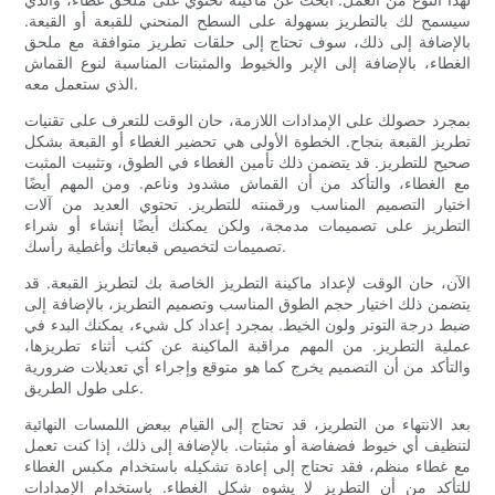
سيسمح لك بالتطريز بسهولة على السطح المنحني للقبعة أو القبعة.
بالإضافة إلى ذلك، سوف تحتاج إلى حلقات تطريز متوافقة مع ملحق
الغطاء، بالإضافة إلى الإبر والخيوط والمثبتات المناسبة لنوع القماش
الذي ستعمل معه.
بمجرد حصولك على الإمدادات اللازمة، حان الوقت للتعرف على تقنيات
تطريز القبعة بنجاح. الخطوة الأولى هي تحضير الغطاء أو القبعة بشكل
صحيح للتطريز. قد يتضمن ذلك تأمين الغطاء في الطوق، وتثبيت المثبت
مع الغطاء، والتأكد من أن القماش مشدود وناعم. ومن المهم أيضًا
اختيار التصميم المناسب ورقمنته للتطريز. تحتوي العديد من آلات
التطريز على تصميمات مدمجة، ولكن يمكنك أيضًا إنشاء أو شراء
تصميمات لتخصيص قبعاتك وأغطية رأسك.
الآن، حان الوقت لإعداد ماكينة التطريز الخاصة بك لتطريز القبعة. قد
يتضمن ذلك اختيار حجم الطوق المناسب وتصميم التطريز، بالإضافة إلى
ضبط درجة التوتر ولون الخيط. بمجرد إعداد كل شيء، يمكنك البدء في
عملية التطريز. من المهم مراقبة الماكينة عن كثب أثناء تطريزها،
والتأكد من أن التصميم يخرج كما هو متوقع وإجراء أي تعديلات ضرورية
على طول الطريق.
بعد الانتهاء من التطريز، قد تحتاج إلى القيام ببعض اللمسات النهائية
لتنظيف أي خيوط فضفاضة أو مثبتات. بالإضافة إلى ذلك، إذا كنت تعمل
مع غطاء منظم، فقد تحتاج إلى إعادة تشكيله باستخدام مكبس الغطاء
للتأكد من أن التطريز لا يشوه شكل الغطاء. باستخدام الإمدادات