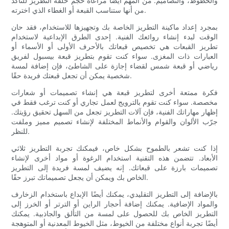
والخطوط، والتصاميم. من المهم أيضًا مراعاة حجم حلقة التطريز للتأكد
من أنها ستناسب القبعة أو الغطاء الذي اخترته.
بمجرد إعداد ماكينة التطريز الخاصة بك وتجهيزها للاستخدام، فقد حان
الوقت لبدء إنشاء روائعك الفنية. إحدى الطرق الإبداعية لاستخدام
تطريز القبعات هي تخصيص قبعاتك بالأحرف الأولى أو الأسماء أو
العبارات ذات المغزى. سواء كنت تقوم بتطريز قبعة بيسبول لفريق
رياضي أو قبعة شمس لقضاء إجازة على الشاطئ، فإن إضافة لمسة
شخصية يمكن أن تجعل قبعتك فريدة حقًا.
فكرة ممتعة أخرى لتطريز قبعة هي إنشاء تصميمات أو شعارات
مخصصة. سواء كنت تقوم بالترويج لعمل تجاري أو كنت ترغب فقط في
إظهار مهاراتك الفنية، فإن آلات التطريز تجعل من السهل تحقيق رؤيتك.
جرّب الألوان والقوام والأنماط المختلفة لإنشاء تصميم مميز وملفت
للنظر.
إذا كنت تشعر بالطموح بشكل خاص، فيمكنك تجربة التطريز ثلاثي
الأبعاد. تتضمن هذه التقنية استخدام الرغوة أو مواد أخرى لإنشاء
تصميمات بارزة على قبعاتك. إنه يضيف لمسة فريدة إلى التطريز
الخاص بك ويمكن أن يجعل تصميماتك تبرز حقًا.
بالإضافة إلى التطريز التقليدي، يمكنك أيضًا الإبداع باستخدام الزخارف
والمواد الإضافية. يمكنك إضافة أحجار الراين أو الترتر أو الخرز إلى
التطريز الخاص بك للحصول على لمسة من التألق والجاذبية. يمكنك
أيضًا تجربة أنواع مختلفة من الخيوط، مثل الخيوط المعدنية أو المتوهجة