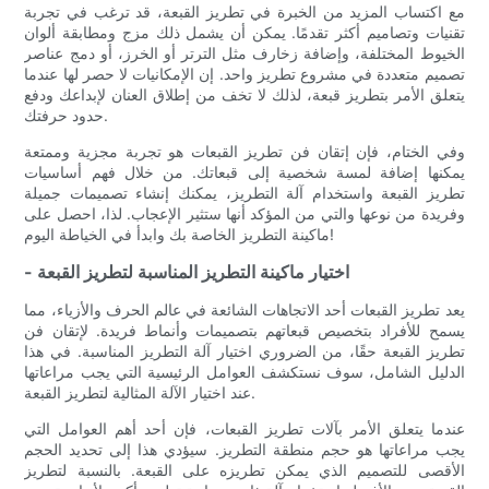
مع اكتساب المزيد من الخبرة في تطريز القبعة، قد ترغب في تجربة
تقنيات وتصاميم أكثر تقدمًا. يمكن أن يشمل ذلك مزج ومطابقة ألوان
الخيوط المختلفة، وإضافة زخارف مثل الترتر أو الخرز، أو دمج عناصر
تصميم متعددة في مشروع تطريز واحد. إن الإمكانيات لا حصر لها عندما
يتعلق الأمر بتطريز قبعة، لذلك لا تخف من إطلاق العنان لإبداعك ودفع
حدود حرفتك.
وفي الختام، فإن إتقان فن تطريز القبعات هو تجربة مجزية وممتعة
يمكنها إضافة لمسة شخصية إلى قبعاتك. من خلال فهم أساسيات
تطريز القبعة واستخدام آلة التطريز، يمكنك إنشاء تصميمات جميلة
وفريدة من نوعها والتي من المؤكد أنها ستثير الإعجاب. لذا، احصل على
ماكينة التطريز الخاصة بك وابدأ في الخياطة اليوم!
- اختيار ماكينة التطريز المناسبة لتطريز القبعة
يعد تطريز القبعات أحد الاتجاهات الشائعة في عالم الحرف والأزياء، مما
يسمح للأفراد بتخصيص قبعاتهم بتصميمات وأنماط فريدة. لإتقان فن
تطريز القبعة حقًا، من الضروري اختيار آلة التطريز المناسبة. في هذا
الدليل الشامل، سوف نستكشف العوامل الرئيسية التي يجب مراعاتها
عند اختيار الآلة المثالية لتطريز القبعة.
عندما يتعلق الأمر بآلات تطريز القبعات، فإن أحد أهم العوامل التي
يجب مراعاتها هو حجم منطقة التطريز. سيؤدي هذا إلى تحديد الحجم
الأقصى للتصميم الذي يمكن تطريزه على القبعة. بالنسبة لتطريز