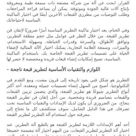
القرار. ابحث عن آلة من شركة مصنعة ذات سمعة طيبة ومعروفة
بإنتاج آلات عالية الجودة وموثوقة. يمكن أن يساعد قراءة المراجعات
وطلب التوصيات من مطرزي القبعات الآخرين أيضًا في اختيار الماكينة
المناسبة لاحتياجاتك.
وفي الختام، يعد اختيار ماكينة التطريز المناسبة أمرًا ضروريًا لإتقان فن
تطريز القبعة. من خلال النظر في عوامل مثل حجم منطقة التطريز،
وتوافق الأطواق، والسرعة وقدرات الخياطة، وسهولة الاستخدام،
والميزات، وسمعة العلامة التجارية، يمكنك اختيار الآلة المثالية لإضفاء
الحياة على تصميمات تطريز القبعة الخاصة بك. باستخدام الماكينة
المناسبة، تصبح إمكانيات إنشاء قبعات فريدة ومخصصة لا حصر لها.
- اللوازم والتقنيات الأساسية لتطريز قبعة ناجحة
التطريز هو شكل فني يعود تاريخه إلى قرون مضت، ومع التقدم في
التكنولوجيا، أصبح من السهل إنشاء تصميمات جميلة ومعقدة. أحد أكثر
أنواع التطريز شيوعًا هو تطريز القبعة، والذي يتضمن تزيين القبعات
والقبعات بتصاميم فريدة وشخصية. من أجل إتقان فن تطريز القبعة
بنجاح، من الضروري أن يكون لديك الإمدادات والتقنيات المناسبة تحت
تصرفك. في هذا الدليل الشامل، سوف نستكشف كل ما تحتاج إلى
معرفته حول استخدام آلة التطريز لتطريز القبعة.
أحد أهم الإمدادات اللازمة لتطريز القبعة هو بالطبع آلة التطريز. عند
اختيار آلة التطريز لتطريز القبعات، من المهم اختيار آلة مصممة خصيصًا
لهذا النوع من العمل. ابحث عن ماكينة تحتوي على ملحق غطاء، والذي