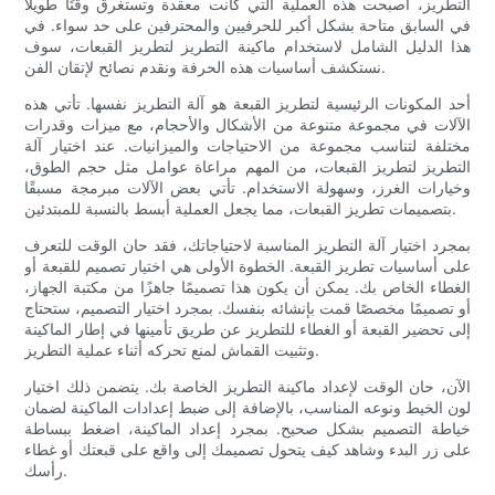
التطريز، أصبحت هذه العملية التي كانت معقدة وتستغرق وقتًا طويلاً
في السابق متاحة بشكل أكبر للحرفيين والمحترفين على حد سواء. في
هذا الدليل الشامل لاستخدام ماكينة التطريز لتطريز القبعات، سوف
نستكشف أساسيات هذه الحرفة ونقدم نصائح لإتقان الفن.
أحد المكونات الرئيسية لتطريز القبعة هو آلة التطريز نفسها. تأتي هذه
الآلات في مجموعة متنوعة من الأشكال والأحجام، مع ميزات وقدرات
مختلفة لتناسب مجموعة من الاحتياجات والميزانيات. عند اختيار آلة
التطريز لتطريز القبعات، من المهم مراعاة عوامل مثل حجم الطوق،
وخيارات الغرز، وسهولة الاستخدام. تأتي بعض الآلات مبرمجة مسبقًا
بتصميمات تطريز القبعات، مما يجعل العملية أبسط بالنسبة للمبتدئين.
بمجرد اختيار آلة التطريز المناسبة لاحتياجاتك، فقد حان الوقت للتعرف
على أساسيات تطريز القبعة. الخطوة الأولى هي اختيار تصميم للقبعة أو
الغطاء الخاص بك. يمكن أن يكون هذا تصميمًا جاهزًا من مكتبة الجهاز،
أو تصميمًا مخصصًا قمت بإنشائه بنفسك. بمجرد اختيار التصميم، ستحتاج
إلى تحضير القبعة أو الغطاء للتطريز عن طريق تأمينها في إطار الماكينة
وتثبيت القماش لمنع تحركه أثناء عملية التطريز.
الآن، حان الوقت لإعداد ماكينة التطريز الخاصة بك. يتضمن ذلك اختيار
لون الخيط ونوعه المناسب، بالإضافة إلى ضبط إعدادات الماكينة لضمان
خياطة التصميم بشكل صحيح. بمجرد إعداد الماكينة، اضغط ببساطة
على زر البدء وشاهد كيف يتحول تصميمك إلى واقع على قبعتك أو غطاء
رأسك.