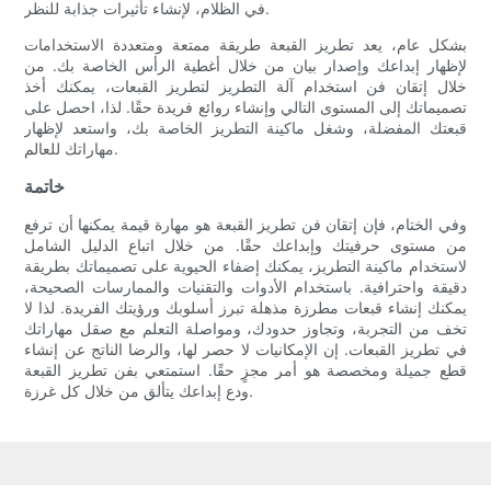
في الظلام، لإنشاء تأثيرات جذابة للنظر.
بشكل عام، يعد تطريز القبعة طريقة ممتعة ومتعددة الاستخدامات
لإظهار إبداعك وإصدار بيان من خلال أغطية الرأس الخاصة بك. من
خلال إتقان فن استخدام آلة التطريز لتطريز القبعات، يمكنك أخذ
تصميماتك إلى المستوى التالي وإنشاء روائع فريدة حقًا. لذا، احصل على
قبعتك المفضلة، وشغل ماكينة التطريز الخاصة بك، واستعد لإظهار
مهاراتك للعالم.
خاتمة
وفي الختام، فإن إتقان فن تطريز القبعة هو مهارة قيمة يمكنها أن ترفع
من مستوى حرفيتك وإبداعك حقًا. من خلال اتباع الدليل الشامل
لاستخدام ماكينة التطريز، يمكنك إضفاء الحيوية على تصميماتك بطريقة
دقيقة واحترافية. باستخدام الأدوات والتقنيات والممارسات الصحيحة،
يمكنك إنشاء قبعات مطرزة مذهلة تبرز أسلوبك ورؤيتك الفريدة. لذا لا
تخف من التجربة، وتجاوز حدودك، ومواصلة التعلم مع صقل مهاراتك
في تطريز القبعات. إن الإمكانيات لا حصر لها، والرضا الناتج عن إنشاء
قطع جميلة ومخصصة هو أمر مجزٍ حقًا. استمتعي بفن تطريز القبعة
ودع إبداعك يتألق من خلال كل غرزة.