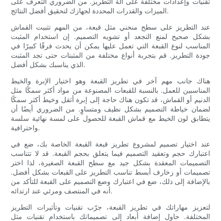
تقنيات وإعدادات مختلفة على آلة التطريز. من الضروري التعرف على
الميزات والقدرات المحددة لجهازك لتحقيق أفضل النتائج.
عند التطريز على سطح منحني مثل قبعة، من المهم تثبيت القماش
بشكل صحيح لمنع التجعد أو تشويه التصميم. إن استخدام المثبت
المناسب لنوع القبعة التي تعمل عليها يمكن أن يحدث فرقًا كبيرًا في
جودة التطريز. قم بتجربة أنواع مختلفة من المثبتات حتى تجد المثبت
الذي يناسبك بشكل أفضل.
هناك جانب مهم آخر في تطريز القبعة وهو اختيار الإبرة والخيط
المناسبين للعمل. بالنسبة للقبعات المصنوعة من مواد أكثر سمكًا مثل
الدنيم أو القماش، قد تكون هناك حاجة إلى إبرة أثقل وخيط أكثر سمكًا
لضمان خياطة التصميم بشكل نظيف ومتساوٍ. من الضروري أيضًا أن
يتطابق لون الخيط مع قماش القبعة للحصول على لمسة نهائية سلسة
واحترافية.
عند اختيار تصميم لمشروع تطريز قبعة القبعة الخاصة بك، ضع في
اعتبارك حجم وتعقيد التصميم فيما يتعلق بحجم القبعة. قد لا تتناسب
التصميمات المعقدة بشكل جيد مع سطح القبعة الصغيرة، لذا اختر
تصميمات أو زخارف أبسط تناسب التطريز على القبعات بشكل أفضل.
بالإضافة إلى ذلك، ضع في اعتبارك وضع التصميم على القبعة للتأكد من
أنه في المنتصف ومرئي عند ارتدائه.
لتعزيز مهاراتك في تطريز القبعة، جرّب تقنيات وتأثيرات التطريز
المختلفة. حاول إضافة أبعاد إلى تصميماتك باستخدام تقنيات مثل