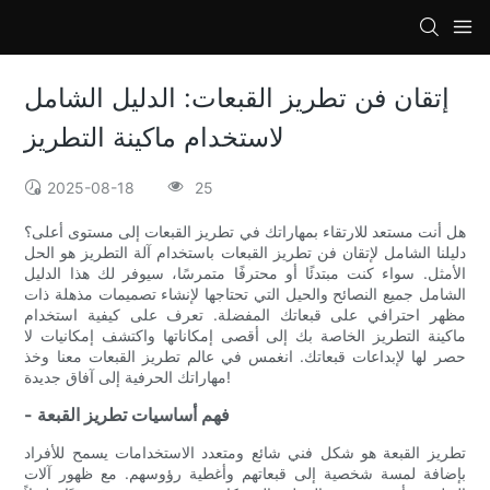
loading
إتقان فن تطريز القبعات: الدليل الشامل
لاستخدام ماكينة التطريز
2025-08-18
25
هل أنت مستعد للارتقاء بمهاراتك في تطريز القبعات إلى مستوى أعلى؟
دليلنا الشامل لإتقان فن تطريز القبعات باستخدام آلة التطريز هو الحل
الأمثل. سواء كنت مبتدئًا أو محترفًا متمرسًا، سيوفر لك هذا الدليل
الشامل جميع النصائح والحيل التي تحتاجها لإنشاء تصميمات مذهلة ذات
مظهر احترافي على قبعاتك المفضلة. تعرف على كيفية استخدام
ماكينة التطريز الخاصة بك إلى أقصى إمكاناتها واكتشف إمكانيات لا
حصر لها لإبداعات قبعاتك. انغمس في عالم تطريز القبعات معنا وخذ
مهاراتك الحرفية إلى آفاق جديدة!
- فهم أساسيات تطريز القبعة
تطريز القبعة هو شكل فني شائع ومتعدد الاستخدامات يسمح للأفراد
بإضافة لمسة شخصية إلى قبعاتهم وأغطية رؤوسهم. مع ظهور آلات