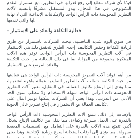
قيمًا لأي شركة تتطلع إلى رفع قدراتها في التطريز. مع استمرار التقدم
التكنولوجي في هذا المجال، يبدو المستقبل مشرقًا بالنسبة لآلات
التطريز المحوسبة ذات الرأس الواحد والإمكانيات الإبداعية التي لا نهاية
لها والتي تقدمها.
- فعالية التكلفة والعائد على الاستثمار
في سوق اليوم شديد التنافسية، تبحث الشركات باستمرار عن طرق
لزيادة الكفاءة وخفض التكاليف. إحدى الطرق لتحقيق ذلك هي الاستثمار
في آلات التطريز المحوسبة ذات الرأس الواحد. توفر هذه الآلات
المبتكرة مجموعة من المزايا، بما في ذلك الفعالية من حيث التكلفة
والعائد المرتفع على الاستثمار.
من أهم فوائد آلات التطريز المحوسبة ذات الرأس الواحد هي فعاليتها
من حيث التكلفة. تتطلب آلات التطريز التقليدية عمالة ماهرة لتشغيلها،
مما يؤدي إلى ارتفاع تكاليف العمالة. في المقابل، تعتبر آلات التطريز
المحوسبة ذات الرأس الواحد سهلة الاستخدام ولا تتطلب سوى الحد
الأدنى من التدريب. وهذا يعني أن الشركات يمكنها توفير المال على
تكاليف العمالة مع الاستمرار في إنتاج تطريز عالي الجودة.
بالإضافة إلى ذلك، تتمتع آلات التطريز المحوسبة ذات الرأس الواحد
بالقدرة على العمل بسرعة وكفاءة، مما يقلل من تكاليف الإنتاج بشكل
أكبر. تتمتع هذه الآلات بالقدرة على التعامل مع التصميمات المعقدة
بسهولة، مما يؤدي إلى أوقات استجابة أسرع وزيادة الإنتاجية. وهذا يعني
أن الشركات يمكنها تلبية الطلبات بسرعة أكبر، مما يؤدي إلى زيادة رضا