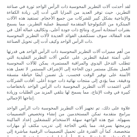
لقد أحدثت آلات التطريز المحوسبة ذات الرأس الواحد ثورة في صناعة
التطريز، حيث توفر العديد من المزايا التي أدت إلى زيادة الكفاءة
والإنتاجية بشكل كبير للشركات من جميع الأحجام. تستفيد هذه الآلات
المبتكرة من التكنولوجيا المتقدمة لتبسيط عملية التطريز، مما يسمح
بفترات استجابة أسرع، ونتائج ذات جودة أعلى، وتكاليف عمالة أقل. في
هذه المقالة، سوف نستكشف الفوائد العديدة لآلات التطريز المحوسبة
ذات الرأس الواحد وكيف أدت إلى تحويل الصناعة.
من أهم مميزات آلات التطريز المحوسبة ذات الرأس الواحد هي قدرتها
على أتمتة عملية التطريز. على عكس آلات التطريز التقليدية التي
تتطلب التدخل اليدوي والمراقبة المستمرة، يمكن للآلات المحوسبة
العمل بشكل مستمر دون الحاجة إلى الإشراف المستمر. لا تعمل هذه
الأتمتة على توفير الوقت فحسب، بل تضمن أيضًا خياطة متسقة
ودقيقة، مما يؤدي إلى منتجات نهائية ذات جودة أعلى. أفادت الشركات
التي اعتمدت آلات التطريز المحوسبة ذات الرأس الواحد بانخفاضات
كبيرة في وقت الإنتاج، مما يسمح لها بتلقي المزيد من الطلبات وزيادة
إنتاجها الإجمالي.
علاوة على ذلك، تم تجهيز آلات التطريز المحوسبة ذات الرأس الواحد
ببرامج متقدمة تمكن المستخدمين من إنشاء وتخصيص التصميمات
بسهولة. تتيح هذه الواجهة سهلة الاستخدام للمشغلين إعداد الماكينة
وبرمجتها بسرعة، مما يلغي الحاجة إلى تدريب مكثف أو مهارات
متخصصة. كما أن القدرة على تحميل التصميمات الرقمية مباشرة إلى
الماكينة تلغي الحاجة إلى قوالب أو أنماط مادية، مما يؤدي إلى تبسيط