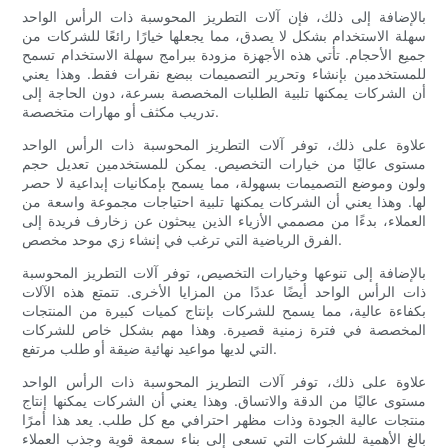
بالإضافة إلى ذلك، فإن آلات التطريز المحوسبة ذات الرأس الواحد
سهلة الاستخدام بشكل لا يصدق، مما يجعلها خيارًا رائعًا للشركات من
جميع الأحجام. تأتي هذه الأجهزة مزودة ببرامج سهلة الاستخدام تسمح
للمستخدمين بإنشاء وتحرير التصميمات ببضع نقرات فقط. وهذا يعني
أن الشركات يمكنها تلبية الطلبات المخصصة بسرعة، دون الحاجة إلى
تدريب مكثف أو مهارات متخصصة.
علاوة على ذلك، توفر آلات التطريز المحوسبة ذات الرأس الواحد
مستوى عاليًا من خيارات التخصيص. يمكن للمستخدمين تعديل حجم
ولون وموضع التصميمات بسهولة، مما يسمح بإمكانيات إبداعية لا حصر
لها. وهذا يعني أن الشركات يمكنها تلبية احتياجات مجموعة واسعة من
العملاء، بدءًا من مصممي الأزياء الذين يبحثون عن زخارف فريدة إلى
الفرق الرياضية التي ترغب في إنشاء زي موحد مخصص.
بالإضافة إلى تنوعها وخيارات التخصيص، توفر آلات التطريز المحوسبة
ذات الرأس الواحد أيضًا عددًا من المزايا الأخرى. تتمتع هذه الآلات
بكفاءة عالية، مما يسمح للشركات بإنتاج كميات كبيرة من المنتجات
المخصصة في فترة زمنية قصيرة. وهذا مهم بشكل خاص للشركات
التي لديها مواعيد نهائية ضيقة أو طلب مرتفع.
علاوة على ذلك، توفر آلات التطريز المحوسبة ذات الرأس الواحد
مستوى عاليًا من الدقة والاتساق. وهذا يعني أن الشركات يمكنها إنتاج
منتجات عالية الجودة وذات مظهر احترافي مع كل طلب. يعد هذا أمرًا
بالغ الأهمية للشركات التي تسعى إلى بناء سمعة قوية وجذب العملاء