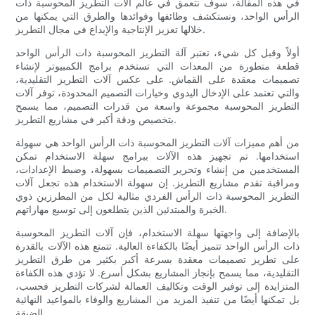
في هذه المقالة، سوف نتعمق في عالم آلات التطريز المحوسبة ذات
الرأس الواحد، ونستكشف وظائفها وفوائدها والطرق التي يمكنها من
خلالها تعزيز الإنتاجية والإبداع في مجال التطريز.
أولاً وقبل كل شيء، تعتبر آلة التطريز المحوسبة ذات الرأس الواحد
قطعة متطورة من المعدات التي تستخدم برامج الكمبيوتر لإنشاء
تصميمات معقدة على القماش. على عكس آلات التطريز التقليدية،
والتي تعتمد على الإدخال اليدوي وخيارات التصميم المحدودة، توفر آلات
التطريز المحوسبة مجموعة واسعة من قدرات التصميم، مما يسمح
بتخصيص ودقة أكبر في مشاريع التطريز.
من أهم مميزات آلات التطريز المحوسبة ذات الرأس الواحد هي سهولة
استخدامها. تم تجهيز هذه الآلات ببرامج سهلة الاستخدام تمكن
المستخدمين من إنشاء وتحرير التصميمات بسهولة، وضبط الإعدادات،
ومراقبة تقدم مشاريع التطريز. إن سهولة الاستخدام هذه تجعل آلات
التطريز المحوسبة ذات الرأس الفردي مثالية لكل من المطرزين ذوي
الخبرة والمبتدئين الذين يتطلعون إلى توسيع مهاراتهم.
بالإضافة إلى واجهتها سهلة الاستخدام، فإن آلات التطريز المحوسبة
ذات الرأس الواحد تتميز أيضًا بالكفاءة العالية. تتمتع هذه الآلات بالقدرة
على تطريز تصميمات معقدة بسرعة أكبر بكثير من طرق التطريز
التقليدية، مما يسمح بإنجاز المشاريع بشكل أسرع. لا تؤدي هذه الكفاءة
المتزايدة إلى توفير الوقت وتكاليف العمالة لشركات التطريز فحسب،
بل تمكنها أيضًا من تنفيذ المزيد من المشاريع والوفاء بالمواعيد النهائية
الضيقة.