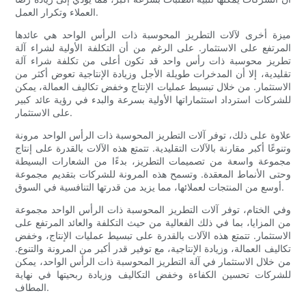
العملاء وتكرار العمل.
ميزة أخرى لآلات التطريز المحوسبة ذات الرأس الواحد هي عائدها
المرتفع على الاستثمار. على الرغم من أن التكلفة الأولية لشراء آلة
تطريز محوسبة ذات رأس واحد قد تكون أعلى من تكلفة شراء آلة
تقليدية، إلا أن المدخرات طويلة الأجل وزيادة الإنتاجية تعوض أكثر من
الاستثمار. من خلال تبسيط عمليات الإنتاج وخفض تكاليف العمالة، يمكن
للشركات استرداد استثماراتها الأولية بسرعة والبدء في رؤية عائد كبير
على الاستثمار.
علاوة على ذلك، توفر آلات التطريز المحوسبة ذات الرأس الواحد مرونة
وتنوعًا أكبر مقارنة بالآلات التقليدية. تتمتع هذه الآلات بالقدرة على إنتاج
مجموعة واسعة من تصميمات التطريز، بدءًا من الشعارات البسيطة
وحتى الأنماط المعقدة. وتسمح هذه المرونة للشركات بتقديم مجموعة
أوسع من المنتجات لعملائها، مما يزيد من قدرتها التنافسية في السوق.
وفي الختام، توفر آلات التطريز المحوسبة ذات الرأس الواحد مجموعة
من المزايا، بما في ذلك الفعالية من حيث التكلفة والعائد المرتفع على
الاستثمار. تتمتع هذه الآلات بالقدرة على تبسيط عمليات الإنتاج، وخفض
تكاليف العمالة، وزيادة الإنتاجية، مع توفير قدر أكبر من المرونة والتنوع.
من خلال الاستثمار في آلة التطريز المحوسبة ذات الرأس الواحد، يمكن
للشركات تحسين الكفاءة وخفض التكاليف وزيادة ربحيتها في نهاية
المطاف.