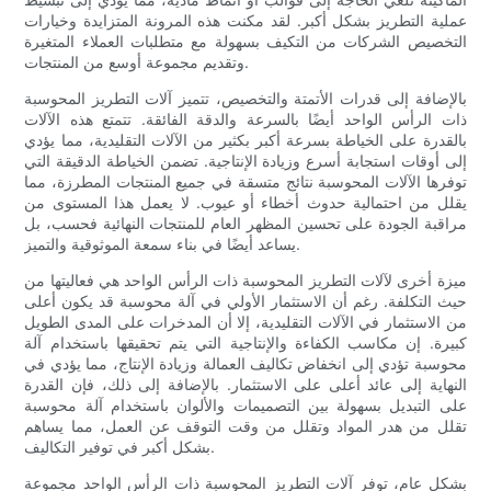
عملية التطريز بشكل أكبر. لقد مكنت هذه المرونة المتزايدة وخيارات
التخصيص الشركات من التكيف بسهولة مع متطلبات العملاء المتغيرة
وتقديم مجموعة أوسع من المنتجات.
بالإضافة إلى قدرات الأتمتة والتخصيص، تتميز آلات التطريز المحوسبة
ذات الرأس الواحد أيضًا بالسرعة والدقة الفائقة. تتمتع هذه الآلات
بالقدرة على الخياطة بسرعة أكبر بكثير من الآلات التقليدية، مما يؤدي
إلى أوقات استجابة أسرع وزيادة الإنتاجية. تضمن الخياطة الدقيقة التي
توفرها الآلات المحوسبة نتائج متسقة في جميع المنتجات المطرزة، مما
يقلل من احتمالية حدوث أخطاء أو عيوب. لا يعمل هذا المستوى من
مراقبة الجودة على تحسين المظهر العام للمنتجات النهائية فحسب، بل
يساعد أيضًا في بناء سمعة الموثوقية والتميز.
ميزة أخرى لآلات التطريز المحوسبة ذات الرأس الواحد هي فعاليتها من
حيث التكلفة. رغم أن الاستثمار الأولي في آلة محوسبة قد يكون أعلى
من الاستثمار في الآلات التقليدية، إلا أن المدخرات على المدى الطويل
كبيرة. إن مكاسب الكفاءة والإنتاجية التي يتم تحقيقها باستخدام آلة
محوسبة تؤدي إلى انخفاض تكاليف العمالة وزيادة الإنتاج، مما يؤدي في
النهاية إلى عائد أعلى على الاستثمار. بالإضافة إلى ذلك، فإن القدرة
على التبديل بسهولة بين التصميمات والألوان باستخدام آلة محوسبة
تقلل من هدر المواد وتقلل من وقت التوقف عن العمل، مما يساهم
بشكل أكبر في توفير التكاليف.
بشكل عام، توفر آلات التطريز المحوسبة ذات الرأس الواحد مجموعة