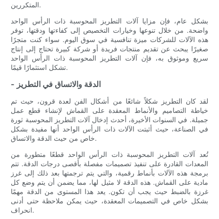
المتكررين.
بشكل عام، فإن مزايا آلات التطريز المحوسبة ذات الرأس الواحد
واضحة. من خلال تنوعها وخيارات التخصيص إلى كفاءتها ودقتها، توفر
هذه الآلات للشركات ميزة تنافسية في سوق اليوم. سواء كنت متجرًا
صغيرًا يبحث عن تقديم منتجات فريدة أو شركة كبيرة تحتاج إلى إنتاج
سريع وموثوق به، فإن آلات التطريز المحوسبة ذات الرأس الواحد
تشكل استثمارًا قيمًا.
- الدقة والاتساق في التطريز
لقد كان التطريز شكلاً شائعًا من أشكال الفن لعدة قرون، حيث تم
خياطة التصاميم والأنماط المعقدة على القماش لإنشاء قطع عمل
جميلة. في السنوات الأخيرة، أحدث إدخال آلات التطريز المحوسبة ثورة
في الصناعة، حيث أثبتت الآلات ذات الرأس الواحد أنها مفيدة بشكل
خاص من حيث الدقة والاتساق.
تُعد آلات التطريز المحوسبة ذات الرأس الواحد قطعًا متطورة من
المعدات القادرة على تنفيذ تصميمات مفصلة بأقصى درجات الدقة. تتم
برمجة هذه الآلات بأنماط رقمية، والتي يتم ترجمتها بعد ذلك إلى غرز
مادية على القماش. هذه الدقة لا مثيل لها، مما يضمن أن يتم وضع كل
غرزة بالضبط حيث يجب أن تكون. يعد هذا المستوى من الدقة مهمًا
بشكل خاص في التصميمات المعقدة، حيث يمكن ملاحظة حتى أدنى
انحراف.