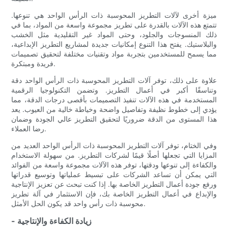
ميزة أخرى لآلات التطريز المحوسبة ذات الرأس الواحد هي تنوعها.
تتمتع هذه الآلات بالقدرة على تطريز مجموعة واسعة من المواد، بما في
ذلك المنسوجات والجلود، وحتى المواد غير التقليدية مثل الخشب
والبلاستيك. يفتح هذا التنوع إمكانيات جديدة لمشاريع التطريز الإبداعية،
مما يسمح للمستخدمين بتجربة مواد وتقنيات مختلفة لتحقيق تصميمات
فريدة ومبتكرة.
علاوة على ذلك، توفر آلات التطريز المحوسبة ذات الرأس الواحد دقة
وتناسقًا أكبر في أعمال التطريز. وتضمن التكنولوجيا الرقمية
المستخدمة في هذه الآلات تنفيذ التصميمات بأقصى درجات الدقة، مما
يؤدي إلى خطوط نظيفة وتفاصيل واضحة وخياطة خالية من العيوب. يعد
هذا المستوى من الدقة ضروريًا لتحقيق التطريز عالي الجودة وضمان
رضا العملاء.
وفي الختام، توفر آلات التطريز المحوسبة ذات الرأس الواحد العديد من
المزايا التي تجعلها أصلًا قيمًا لشركات التطريز. من سهولة الاستخدام
والكفاءة إلى تنوعها ودقتها، توفر هذه الآلات مجموعة واسعة من الفوائد
التي يمكن أن تساعد الشركات على تبسيط عملياتها وتوسيع قدراتها
ورفع جودة أعمال التطريز الخاصة بها. إذا كنت تبحث عن تعزيز الإنتاجية
والإبداع في أعمال التطريز الخاصة بك، فإن الاستثمار في آلة تطريز
محوسبة ذات رأس واحد قد يكون الحل الأمثل.
- زيادة الكفاءة والإنتاجية