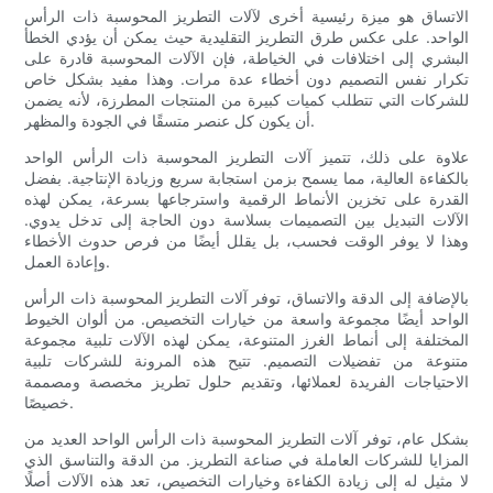
الاتساق هو ميزة رئيسية أخرى لآلات التطريز المحوسبة ذات الرأس
الواحد. على عكس طرق التطريز التقليدية حيث يمكن أن يؤدي الخطأ
البشري إلى اختلافات في الخياطة، فإن الآلات المحوسبة قادرة على
تكرار نفس التصميم دون أخطاء عدة مرات. وهذا مفيد بشكل خاص
للشركات التي تتطلب كميات كبيرة من المنتجات المطرزة، لأنه يضمن
أن يكون كل عنصر متسقًا في الجودة والمظهر.
علاوة على ذلك، تتميز آلات التطريز المحوسبة ذات الرأس الواحد
بالكفاءة العالية، مما يسمح بزمن استجابة سريع وزيادة الإنتاجية. بفضل
القدرة على تخزين الأنماط الرقمية واسترجاعها بسرعة، يمكن لهذه
الآلات التبديل بين التصميمات بسلاسة دون الحاجة إلى تدخل يدوي.
وهذا لا يوفر الوقت فحسب، بل يقلل أيضًا من فرص حدوث الأخطاء
وإعادة العمل.
بالإضافة إلى الدقة والاتساق، توفر آلات التطريز المحوسبة ذات الرأس
الواحد أيضًا مجموعة واسعة من خيارات التخصيص. من ألوان الخيوط
المختلفة إلى أنماط الغرز المتنوعة، يمكن لهذه الآلات تلبية مجموعة
متنوعة من تفضيلات التصميم. تتيح هذه المرونة للشركات تلبية
الاحتياجات الفريدة لعملائها، وتقديم حلول تطريز مخصصة ومصممة
خصيصًا.
بشكل عام، توفر آلات التطريز المحوسبة ذات الرأس الواحد العديد من
المزايا للشركات العاملة في صناعة التطريز. من الدقة والتناسق الذي
لا مثيل له إلى زيادة الكفاءة وخيارات التخصيص، تعد هذه الآلات أصلًا