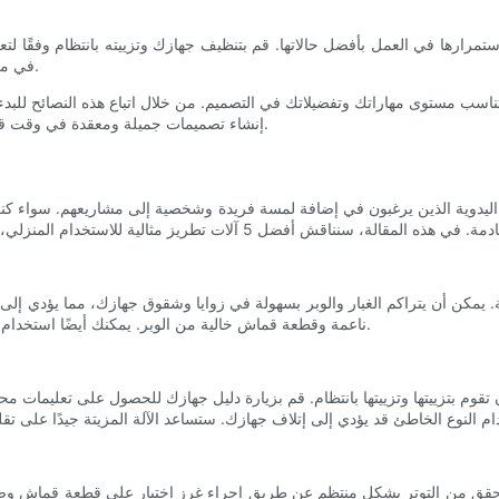
ستمرارها في العمل بأفضل حالاتها. قم بتنظيف جهازك وتزييته بانتظام وفقًا 
في مكان بارد وجاف عندما لا يكون قيد الاستخدام لحمايته من الغبار والحطام.
ناسب مستوى مهاراتك وتفضيلاتك في التصميم. من خلال اتباع هذه النصائح للبد
إنشاء تصميمات جميلة ومعقدة في وقت قصير. لذا، التقط ماكينتك، وخيط الإبرة، ودع إبداعك يتجلى في كل غرزة.
دوية الذين يرغبون في إضافة لمسة فريدة وشخصية إلى مشاريعهم. سواء كنت مبتدئ
ة. يمكن أن يتراكم الغبار والوبر بسهولة في زوايا وشقوق جهازك، مما يؤدي إلى
ناعمة وقطعة قماش خالية من الوبر. يمكنك أيضًا استخدام ملحق فراغ صغير لإزالة أي حطام من منطقة البكرة وتحت لوحة الإبرة.
قوم بتزييتها وتزييتها بانتظام. قم بزيارة دليل جهازك للحصول على تعليمات 
جودة. تحقق من التوتر بشكل منتظم عن طريق إجراء غرز اختبار على قطعة قماش و