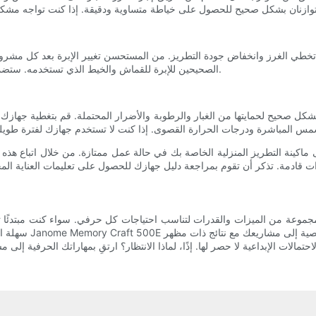
الصحيحين للإبرة للقماش والخيط الذي تستخدمه. ستضمن لك الإبرة الحادة والحجم المناسب خياطة نظيفة ودقيقة في كل مرة.
شكل صحيح لحمايتها من الغبار والرطوبة والأضرار المحتملة. قم بتغطية جهازك بغ
ى ماكينة التطريز المنزلية الخاصة بك في حالة عمل ممتازة. من خلال اتباع هذه
خدام المنزلي توفر مجموعة من الميزات والقدرات لتناسب احتياجات كل حرفي. سواء كنت