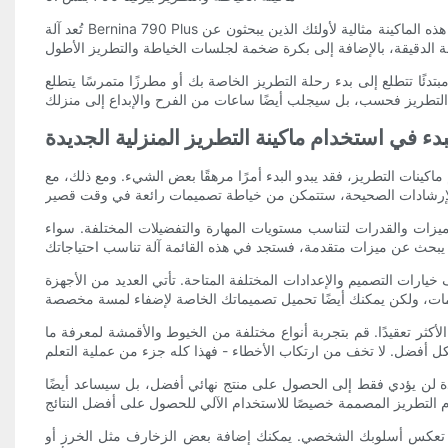
تُعد آلة Bernina 790 Plus من أفضل الآلات التي توفر إمكانيات الخياطة والتطريز. مع شاشة لمس كبيرة ملونة مقاس 10 بوصات، و1774 غرزة مدمجة، و5 أبجديات تطريز، تعد هذه الماكينة مثالية لأولئك الذين يبحثون عن
 كنت مبتدئًا تتطلع إلى بدء رحلة التطريز الخاصة بك أو مطرزًا متمرسًا يتطلع
بدء في استخدام ماكينة التطريز المنزلية الجديدة
كينات التطريز، فقد يبدو البدء أمرًا مرهقًا بعض الشيء. ومع ذلك، مع
ات تطريز مثالية للاستخدام المنزلي مجموعة من الميزات والقدرات لتناسب مستويات المهارة والتفضيلات المختلفة. سواء
يارات التصميم والإعدادات المختلفة المتاحة. تأتي العديد من الأجهزة
أكثر تعقيدًا. قم بتجربة أنواع مختلفة من الخيوط والأقمشة لمعرفة ما
ودة لن يؤدي فقط إلى الحصول على منتج نهائي أفضل، بل سيساعد أيضًا
فريدة تعكس أسلوبك الشخصي. يمكنك إضافة بعض الزخارف مثل الخرز أو