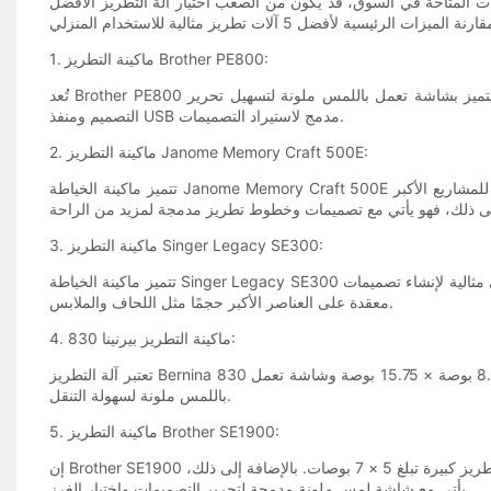
ت المتاحة في السوق، قد يكون من الصعب اختيار آلة التطريز الأفضل
1. ماكينة التطريز Brother PE800:
تُعد Brother PE800 الخيار الأفضل للمطرزين المنزليين نظرًا لمساحة التطريز الكبيرة التي تبلغ 5 × 7 بوصة، مما يسمح بتصميمات أكبر وإعادة استخدام أقل. كما أنه يتميز بشاشة تعمل باللمس ملونة لتسهيل تحرير
التصميم ومنفذ USB مدمج لاستيراد التصميمات.
2. ماكينة التطريز Janome Memory Craft 500E:
تتميز ماكينة الخياطة Janome Memory Craft 500E بخياطتها الدقيقة وسرعة التطريز المذهلة التي تصل إلى 860 غرزة في الدقيقة. يتميز بحجم حلقة كبير يبلغ 7.9 بوصة × 11 بوصة، مما يجعله مثاليًا للمشاريع الأكبر
3. ماكينة التطريز Singer Legacy SE300:
تتميز ماكينة الخياطة Singer Legacy SE300 بمجموعة واسعة من الغرز المدمجة، بما في ذلك الخيارات الزخرفية والأبجدية الرقمية. كما أنها توفر مساحة تطريز كبيرة تبلغ 10.25 × 6 بوصة، وهي مثالية لإنشاء تصميمات
معقدة على العناصر الأكبر حجمًا مثل اللحاف والملابس.
4. ماكينة التطريز بيرنينا 830:
تعتبر آلة التطريز Bernina 830 من الأجهزة المتطورة التي توفر خياطة دقيقة وميزات متقدمة، مثل قطع الخيط تلقائيًا وضبط شد الخيط. كما أنها تتضمن مساحة تطريز واسعة تبلغ 8.5 بوصة × 15.75 بوصة وشاشة تعمل
باللمس ملونة لسهولة التنقل.
5. ماكينة التطريز Brother SE1900:
إن Brother SE1900 هي آلة متعددة الاستخدامات تجمع بين إمكانيات الخياطة والتطريز في آلة واحدة. تتميز بوجود 138 تصميم تطريز مدمج، و240 غرزة خياطة، ومساحة تطريز كبيرة تبلغ 5 × 7 بوصات. بالإضافة إلى ذلك،
يأتي مع شاشة لمس ملونة مدمجة لتحرير التصميمات واختيار الغرز.