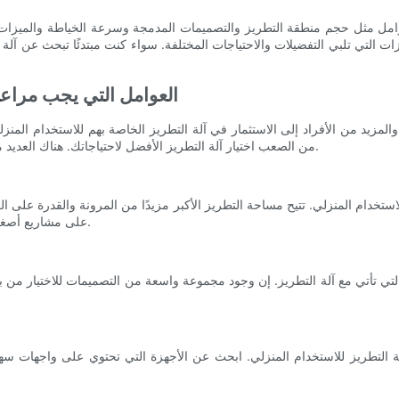
وامل مثل حجم منطقة التطريز والتصميمات المدمجة وسرعة الخياطة والميزات ال
التي تلبي التفضيلات والاحتياجات المختلفة. سواء كنت مبتدئًا تبحث عن آلة س
العوامل التي يجب مراعات
المزيد من الأفراد إلى الاستثمار في آلة التطريز الخاصة بهم للاستخدام المن
من الصعب اختيار آلة التطريز الأفضل لاحتياجاتك. هناك العديد من العوامل التي يجب مراعاتها عند اتخاذ هذا القرار، كما هو موضح أدناه.
 للاستخدام المنزلي. تتيح مساحة التطريز الأكبر مزيدًا من المرونة والقدرة 
على مشاريع أصغر مثل الأحرف الأولى أو الرقع، فقد تكون مساحة التطريز الأصغر كافية.
ي تأتي مع آلة التطريز. إن وجود مجموعة واسعة من التصميمات للاختيار من بي
يار آلة التطريز للاستخدام المنزلي. ابحث عن الأجهزة التي تحتوي على واجهات 