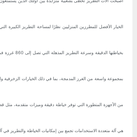
أصبحت آلات التطريز تحظى بشعبية متزايدة بين أولئك الذين يستمتعون