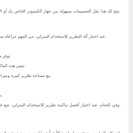
عند اختيار آلة التطريز للاستخدام المنزلي، من المهم مراعاة سمعة العلامة التجارية والضمان المقدم. ابحث عن العلامات التجارية ذات السمعة الطيبة التي تقدم دعمًا جيدًا للعملاء وضمانًا قويًا لضمان حماية استثمارك.
1. ماكينة التطريز Brother PE800: توفر هذه الماكينة مساحة تطريز كبيرة وأكثر من 130 تصميمًا مدمجًا، مما يجعلها مثالية للمبتدئين والمطرزين ذوي الخبرة.
2. ماكينة الخياطة Singer Quantum Stylist 9960: تتميز هذه الماكينة بمجموعة واسعة من الغرز المدمجة وتصميمات التطريز، بالإضافة إلى واجهة سهلة الاستخدام.
3. Janome Memory Craft 500E: مع مساحة تطريز كبيرة وميزات متقدمة، تعد هذه الماكينة مثالية لأولئك الذين يتطلعون إلى رفع مهارات التطريز الخاصة بهم إلى المستوى التالي.
5. Baby Lock Flourish II: توفر هذه الماكينة ميزات متقدمة مثل شد الخيط التلقائي وشاشة LCD ملونة، مما يجعلها الخيار الأفضل للاستخدام المنزلي.
وفي الختام، عند اختيار أفضل ماكينة تطريز للاستخدام المنزلي، ضع ف
لقد كان التطريز منذ فترة طويلة شكلاً فنياً عزيزًا، حيث يستمتع عدد ل