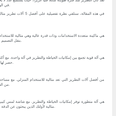
في الوصول إليه مع ظهور آلات التطريز. تعمل هذه الآلات على أتمتة العملية، مما يسمح للمبتدئين والمطرزين ذوي الخبرة بإنشاء تصميمات مذهلة بكل سهولة.
في هذه المقالة، سنلقي 
يطلبه المبتدئ أو المطرز ذو الخبرة. يجعل نظام الخيط التلقائي للإبرة والبكرة القابلة للإسقاط عملية الإعداد سهلة للغاية، بينما يسمح منفذ USB بنقل التصميم بسهولة.
حصر لها للإبداع. توفر طاولة التمديد الكبيرة مساحة واسعة للمشاريع الأكبر حجمًا، بينما يجعل قاطع الخيط الأوتوماتيكي وخيط الإبرة الخياطة والتطريز أمرًا سهلاً.
الماكينة مثالية لإنشاء تصميمات معقدة ومفصلة. تتيح ميزات التحرير المتقدمة تخصيص التصميمات، بينما يجعل منفذ USB من السهل استيراد تصميمات جديدة.
مثالية لأولئك الذين يبحثون عن الدقة وسهولة الاستخدام. تتميز الماكينة أيضًا بمساحة تطريز كبيرة، مثالية للمشاريع الأكبر حجمًا، كما يجعل قاطع الخيط الأوتوماتيكي إنهاء المشاريع أمرًا سهلاً.