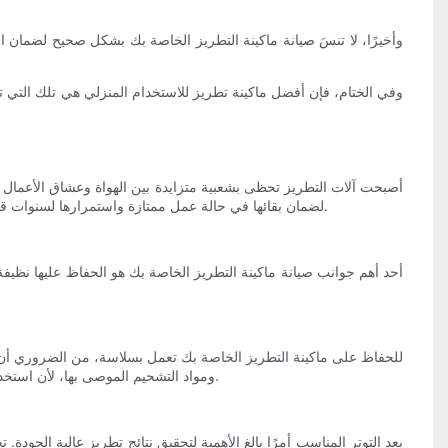
وأخيرًا، لا تنسَ صيانة ماكينة التطريز الخاصة بك بشكل صحيح لضمان ا
وفي الختام، فإن أفضل ماكينة تطريز للاستخدام المنزلي هي تلك التي ت
أصبحت آلات التطريز تحظى بشعبية متزايدة بين الهواة وعشاق الأعمال الي
لضمان بقائها في حالة عمل ممتازة واستمرارها لسنوات قادمة. في هذه المقالة، سنناقش أفضل 5 آلات تطريز مثالية للاستخدام المنزلي، ونقدم بعض النصائح حول كيفية صيانة ماكينتك والعناية بها بشكل صحيح.
أحد أهم جوانب صيانة ماكينة التطريز الخاصة بك هو الحفاظ عليها نظيف
للحفاظ على ماكينة التطريز الخاصة بك تعمل بسلاسة، من الضروري أن ت
ومواد التشحيم الموصى بها، لأن استخدام النوع الخاطئ قد يؤدي إلى إتلاف جهازك. ستساعد الآلة المزيتة جيدًا على تقليل الاحتكاك والتآكل على الأجزاء المتحركة، مما يؤدي إلى إطالة عمرها.
يعد التوتر المناسب أمرًا بالغ الأهمية لتحقيق نتائج تطريز عالية ال