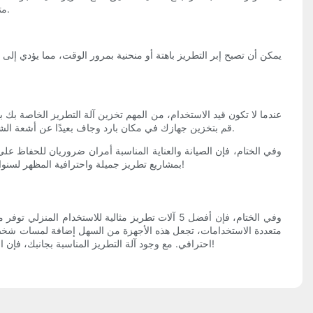
متوازنان بشكل صحيح للحصول على خياطة متساوية ودقيقة. إذا كنت تواجه مشكلة في التوتر، راجع دليل جهازك أو اطلب المشورة من أحد المتخصصين.
عندما لا تكون قيد الاستخدام، من المهم تخزين آلة التطريز الخاصة بك ب
قم بتخزين جهازك في مكان بارد وجاف بعيدًا عن أشعة الشمس المباشرة ودرجات الحرارة القصوى. إذا كنت لا تستخدم جهازك لفترة طويلة، ففكر في إزالة البكرة والإبرة وتخزينهما بشكل منفصل لمنع أي ضرر.
وفي الختام، فإن الصيانة والعناية المناسبة أمران ضروريان للحفاظ عل
بمشاريع تطريز جميلة واحترافية المظهر لسنوات قادمة. تذكر أن تقوم بمراجعة دليل جهازك للحصول على تعليمات العناية المحددة والتواصل مع متخصص إذا واجهت أي مشكلات فنية. خياطة سعيدة!
وفي الختام، فإن أفضل 5 آلات تطريز مثالية للاست
احترافي. مع وجود آلة التطريز المناسبة بجانبك، فإن الاحتمالات الإبداعية لا حصر لها. إذًا، لماذا الانتظار؟ ارتقِ بمهاراتك الحرفية إلى مستوى أعلى واستثمر في إحدى هذه الآلات المتميزة اليوم. خياطة سعيدة!