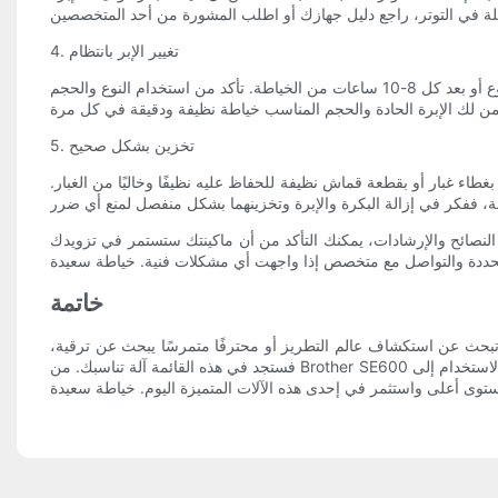
4. تغيير الإبر بانتظام
يمكن أن تصبح إبر التطريز باهتة أو منحنية بمرور الوقت، مما يؤدي إلى تخطي الغرز وانخفاض جودة التطريز. من المستحسن تغيير الإبرة بعد كل مشروع أو بعد كل 8-10 ساعات من الخياطة. تأكد من استخدام النوع والحجم
5. تخزين بشكل صحيح
طاء غبار أو بقطعة قماش نظيفة للحفاظ عليه نظيفًا وخاليًا من الغبار.
 النصائح والإرشادات، يمكنك التأكد من أن ماكينتك ستستمر في تزويدك
خاتمة
 مبتدئًا تبحث عن استكشاف عالم التطريز أو محترفًا متمرسًا يبحث عن ترقية،
فستجد في هذه القائمة آلة تناسبك. من Brother SE600 سهلة الاستخدام إلى Janome Memory Craft 500E متعددة الاستخدامات، تجعل هذه الأجهزة من السهل إضافة لمسات شخصية إلى مشاريعك مع نتائج ذات مظهر