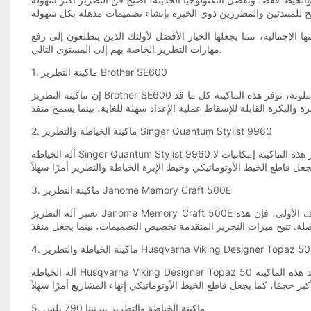
ميزاتها وأدائها وقيمتها الإجمالية، مما يجعلها الخيار الأفضل لأولئك الذين يتطلعون إلى رفع
مهارات التطريز الخاصة بهم إلى المستوى التالي.
1. ماكينة التطريز Brother SE600
إن ماكينة التطريز Brother SE600 هي ماكينة متعددة الاستخدامات وذات قدرة عالية وهي مثالية للاستخدام المنزلي. مع منطقة تطريز 4×4، و80 تصميمًا مدمجًا، وشاشة تعمل باللمس ملونة، توفر هذه الماكينة كل ما قد
2. ماكينة الخياطة والتطريز Singer Quantum Stylist 9960
آلة الخياطة Singer Quantum Stylist 9960 هي آلة قوية تجمع بين إمكانيات الخياطة والتطريز في آلة واحدة. مع أكثر من 600 غرزة مدمجة، و13 نمطًا لعمل فتحات الأزرار، و5 خطوط كتابة، توفر هذه الماكينة إمكانيات لا
3. ماكينة التطريز Janome Memory Craft 500E
تعتبر آلة التطريز Janome Memory Craft 500E من أفضل آلات التطريز التي تعد مثالية للاستخدام المنزلي. مع مساحة تطريز كبيرة تبلغ 7.9 × 11، و160 تصميمًا مدمجًا، و6 خطوط للكتابة بالأحرف الأولى، فإن هذه
4. ماكينة الخياطة والتطريز Husqvarna Viking Designer Topaz 50
آلة الخياطة Husqvarna Viking Designer Topaz 50 هي آلة متطورة توفر إمكانيات الخياطة والتطريز. مع شاشة لمس كبيرة ملونة مقاس 10.1 بوصة، و160 تصميمًا مدمجًا، وميزة شد الخيط تلقائيًا، تعد هذه الماكينة
5. ماكينة الخياطة والتطريز بيرنينا 790 بلس