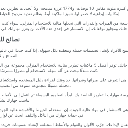
إمكانيات إبداعية لا حصر لها. تتميز الماكينة أيضًا بنظام تغذية مزدوج للخياطة الدقيقة، بالإضافة إلى بكرة ضخمة لجلسات الخياطة والتطريز الأطول.
ه تقدم مجموعة واسعة من الميزات والقدرات التي تجعلها مثالية للاستخدام المنزلي. سواء
نصائح لل
 للأفراد بإنشاء تصميمات جميلة ومعقدة بكل سهولة. إذا كنت جديدًا في عالم ما
النصائح والإرشادات الصحيحة، ستتمكن من خياطة تصميمات رائعة في وقت قصير.
قبل الغوص في عالم التطريز، من المهم اختيار الماكينة المناسبة لاحتياجاتك. توفر أفضل 5 ماكين
كنت مبتدئًا تبحث عن آلة سهلة الاستخدام أو مطرزًا متمرسًا يبحث عن ميزات متقدمة، فستجد في هذه القائمة آلة تناسب احتياجاتك.
دة هي التعرف على ميزاتها وقدراتها. خذ وقتك لقراءة دليل المستخدم واستكشاف خ
محملة مسبقًا بمجموعة متنوعة من التصميمات، ولكن يمكنك أيضًا تحميل تصميماتك الخاصة لإضفاء لمسة مخصصة.
ة مهارات التطريز الخاصة بك. ابدأ بالتصاميم البسيطة ثم انتقل إلى الأنماط ال
يناسب جهازك بشكل أفضل. لا تخف من ارتكاب الأخطاء - فهذا كله جزء من عملية التعلم.
 هي الاستثمار في مواد عالية الجودة. إن استخدام الخيوط والأقمشة عالية الج
في حماية جهازك من التآكل والتلف. ابحث عن لوازم التطريز المصممة خصيصًا للاستخدام الآلي للحصول على أفضل النتائج.
عنان لإبداعك. جرّب الألوان والقوام والأنماط المختلفة لإنشاء تصميمات 