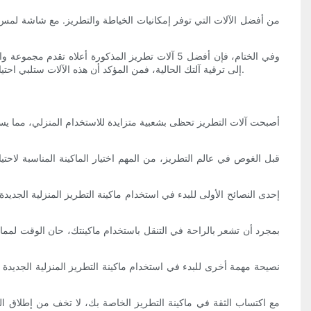
وفي الختام، فإن أفضل 5 آلات تطريز المذكورة أعلا
إلى ترقية آلتك الحالية، فمن المؤكد أن هذه الآلات ستلبي احتياجاتك وتتجاوز توقعاتك. إن الاستثمار في إحدى هذه الآلات لن يعزز مهاراتك في التطريز فحسب، بل سيجلب أيضًا ساعات من الفرح والإبداع إلى منزلك.
أصبحت آلات التطريز تحظى بشعبية متزايدة للاستخدام المنزلي، مما يسمح
إحدى النصائح الأولى للبدء في استخدام ماكينة التطريز المنزلية الجدي
بمجرد أن تشعر بالراحة في التنقل باستخدام ماكينتك، حان الوقت لممارس
نصيحة مهمة أخرى للبدء في استخدام ماكينة التطريز المنزلية الجديدة
مع اكتساب الثقة في ماكينة التطريز الخاصة بك، لا تخف من إطلاق ال