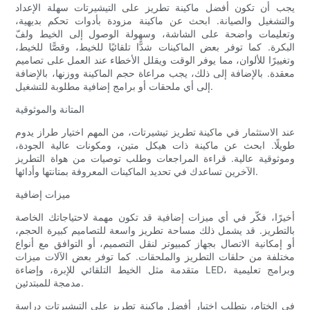
يجب أن تكون أفضل ماكينة تطريز على التيشيرتات سهلة الإعداد
والتشغيل والصيانة. ابحث عن ماكينة مزودة بأدوات تحكم بديهية،
وتعليمات واضحة على الشاشة، وسهولة الوصول إلى الخيط ولفّ
البكرة. كما توفر بعض الماكينات شدًّا تلقائيًا للخيط، وقصًّا للخيط،
وتغييرًا للألوان، مما يوفر الوقت ويقلل الأخطاء عند العمل على تصاميم
معقدة. بالإضافة إلى ذلك، يجب مراعاة حجم الماكينة ووزنها، بالإضافة
إلى أي ملحقات أو برامج إضافية مطلوبة للتشغيل.
المتانة والموثوقية
عند الاستثمار في ماكينة تطريز تيشيرتات، من المهم اختيار طراز يدوم
طويلًا. ابحث عن ماكينة ذات هيكل متين، ومكونات عالية الجودة،
وموثوقية عالية. قراءة المراجعات وطلب توصيات من هواة التطريز
الآخرين تساعدك في تحديد الماكينات المعروفة بمتانتها وأدائها.
ميزات إضافية
أخيرًا، فكّر في أي ميزات إضافية قد تكون مهمة لاحتياجاتك الخاصة
بالتطريز. قد يشمل ذلك مساحة تطريز واسعة للتصاميم كبيرة الحجم،
أو إمكانية الاتصال بجهاز كمبيوتر لنقل التصميم، أو التوافق مع أنواع
مختلفة من حلقات التطريز والملحقات. كما توفر بعض الآلات ميزات
متقدمة مثل الخيط التلقائي للإبرة، وإضاءة LED، وبرامج تعليمية
مدمجة للمبتدئين.
في الختام، يتطلب اختيار أفضل ماكينة تطريز على التيشيرتات دراسة