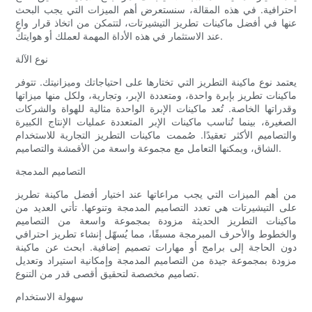
احترافية. في هذه المقالة، سنستعرض أهم الميزات التي يجب البحث
عنها في أفضل ماكينات تطريز التيشيرتات، لتتمكن من اتخاذ قرار واعٍ
عند الاستثمار في هذه الأداة المهمة لعملك أو هوايتك.
نوع الآلة
يعتمد نوع ماكينة التطريز التي تختارها على احتياجاتك وميزانيتك. تتوفر
ماكينات تطريز بإبرة واحدة، ومتعددة الإبر، وتجارية، ولكل منها ميزاتها
وقدراتها الخاصة. تُعد ماكينات الإبرة الواحدة مثالية للهواة والشركات
الصغيرة، بينما تُناسب ماكينات الإبر المتعددة عمليات الإنتاج الكبيرة
والتصاميم الأكثر تعقيدًا. صُممت ماكينات التطريز التجارية للاستخدام
الشاق، ويمكنها التعامل مع مجموعة واسعة من الأقمشة والتصاميم.
التصاميم المدمجة
من أهم الميزات التي يجب مراعاتها عند اختيار أفضل ماكينة تطريز
على التيشيرتات هي تعدد التصاميم المدمجة وتنوعها. تأتي العديد من
ماكينات التطريز الحديثة مزودة بمجموعة واسعة من التصاميم
والخطوط والأحرف المبرمجة مسبقًا، مما يُسهّل إنشاء تطريز احترافي
دون الحاجة إلى برامج أو مهارات تصميم إضافية. ابحث عن ماكينة
مزودة بمجموعة جيدة من التصاميم المدمجة وإمكانية استيراد وتعديل
تصاميم مخصصة لتحقيق أقصى قدر من التنوع.
سهولة الاستخدام