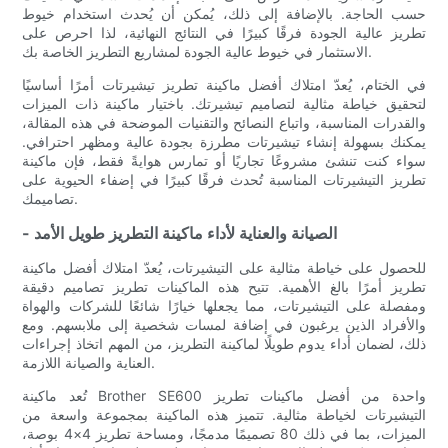
حسب الحاجة. بالإضافة إلى ذلك، يُمكن أن يُحدث استخدام خيوط
تطريز عالية الجودة فرقًا كبيرًا في النتائج النهائية، لذا احرص على
الاستثمار في خيوط عالية الجودة لمشاريع التطريز الخاصة بك.
في الختام، يُعدّ امتلاك أفضل ماكينة تطريز تيشيرتات أمرًا أساسيًا
لتحقيق خياطة مثالية لتصاميم تيشيرتك. باختيار ماكينة ذات الميزات
والقدرات المناسبة، واتباع النصائح والتقنيات الموضحة في هذه المقالة،
يمكنك بسهولة إنشاء تيشيرتات مطرزة بجودة عالية ومظهر احترافي.
سواء كنت تنشئ مشروعًا تجاريًا أو تمارس هوايةً فقط، فإن ماكينة
تطريز التيشيرتات المناسبة تُحدث فرقًا كبيرًا في إضفاء الحيوية على
تصاميمك.
- الصيانة والعناية لأداء ماكينة التطريز طويل الأمد
للحصول على خياطة مثالية على التيشيرتات، يُعدّ امتلاك أفضل ماكينة
تطريز أمرًا بالغ الأهمية. تتيح هذه الماكينات تطريز تصاميم دقيقة
ومفصلة على التيشيرتات، مما يجعلها خيارًا شائعًا للشركات والهواة
والأفراد الذين يرغبون في إضافة لمسات شخصية إلى ملابسهم. ومع
ذلك، لضمان أداء يدوم طويلًا لماكينة التطريز، من المهم اتخاذ إجراءات
العناية والصيانة اللازمة.
تُعد ماكينة Brother SE600 واحدة من أفضل ماكينات تطريز
التيشيرتات لخياطة مثالية. تتميز هذه الماكينة بمجموعة واسعة من
الميزات، بما في ذلك 80 تصميمًا مدمجًا، ومساحة تطريز 4×4 بوصة،