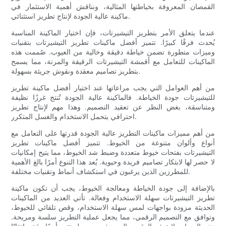
القمصان المعروفة بخياطتها المثالية، ونناقش أهمية الاستثمار في
ماكينة عالية الجودة لإنتاج تطريز استثنائي.
عندما يتعلق الأمر بتطريز التيشيرتات، فإن اختيار الماكينة المناسبة
يُحدث فرقًا كبيرًا. تتميز أفضل ماكينات تطريز التيشيرتات بتقنيات
وميزات متطورة تضمن خياطة دقيقة وخالية من العيوب. صُممت هذه
الماكينات للتعامل مع أقمشة التيشيرتات الرقيقة والمرنة، مما يسمح
بتطريز تصاميم معقدة ونقوش جريئة بسهولة.
من أهم العوامل التي يجب مراعاتها عند اختيار أفضل ماكينة تطريز
للتيشيرتات جودة الخياطة. فالماكينة عالية الجودة تُنتج غرزًا نظيفة
ومتناسقة، بغض النظر عن تعقيد التصميم. وهذا مهم لإنتاج تطريز
احترافي يتحمل الاستخدام والغسل المتكرر.
من أهم مميزات ماكينات التطريز عالية الجودة قدرتها على التعامل مع
أنواع وألوان متنوعة من الخيوط. تتميز أفضل ماكينات تطريز
التيشيرتات بفتحات خيوط متعددة وضبط شد الخيوط، مما يتيح إمكانيات
لا حصر لها لابتكار تصاميم فريدة وحيوية. يُعد هذا التنوع أمرًا بالغ الأهمية
للمطرزين الذين يرغبون في استكشاف أنماط وتقنيات مختلفة.
بالإضافة إلى جودة الخياطة ومعالجة الخيوط، يجب أن تكون ماكينة
تطريز التيشيرتات سهلة الاستخدام وفعالة. تأتي العديد من الماكينات
الحديثة مزودة بواجهات لمس سهلة الاستخدام، وقص تلقائي للخيوط،
وتوافق مع التصميم الرقمي، مما يجعل عملية التطريز سلسة ومريحة.