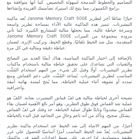
التصاميم والخطوط المدمجة لسهولة التخصيص. كما أنها متوافقة مع
برامج الكمبيوتر، مما يتيح لك استيراد تصاميمك الفريدة وإنشاءها.
تُعد ماكينة Janome Memory Craft 500E خيارًا شائعًا آخر لتطريز
التيشيرتات. تتميز هذه الماكينة عالية الأداء بمساحة تطريز واسعة
وسرعة خياطة عالية، مما يجعلها مثالية للمشاريع الكبيرة. كما تأتي
Janome Memory Craft 500E مزودة بمجموعة من الميزات
المتقدمة، مثل شد الخيط تلقائيًا، وقطع الخيط، وتركيب الإبرة، لضمان
خياطة دقيقة ومثالية في كل مرة.
بالإضافة إلى اختيار الماكينة المناسبة، هناك أيضًا العديد من النصائح
والتقنيات التي تساعدك على تحقيق خياطة مثالية باستخدام ماكينات
تطريز التيشيرتات. أولًا وقبل كل شيء، من المهم استخدام المُثبِّت
المناسب لتطريز التيشيرتات. يُساعد المُثبِّت على دعم القماش ومنع
تمدده أو تشوهه أثناء عملية الخياطة، مما يُنتج لمسة نهائية أنيقة
واحترافية.
نصيحة أخرى لخياطة مثالية هي لفّ قماش التيشيرت بعناية. اللفّ هو
عملية شد القماش فوق طوق التطريز، وهو أمر بالغ الأهمية لضمان بقاء
القماش مشدودًا وثابتًا طوال عملية الخياطة. خذ وقتك في لفّ القماش
بشكل صحيح، وتأكد من أنه ناعم وخالٍ من التجاعيد قبل البدء بالخياطة.
أخيرًا، من المهم الانتباه إلى شد الخيط عند استخدام ماكينة تطريز
التيشيرتات. يُعدّ شد الخيط المناسب أمرًا أساسيًا للحصول على غرز
نظيفة ومتساوية، لذا احرص على ضبط إعدادات الشد في ماكينتك