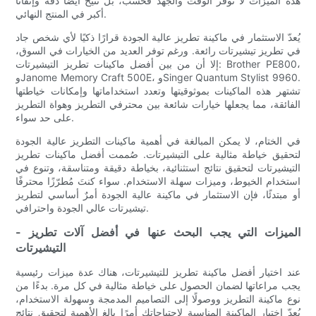
هذه الميزات لا توفر الوقت والجهد فحسب، بل تتيح أيضًا دقة وإتقانًا
أكبر في المنتج النهائي.
يُعدّ الاستثمار في ماكينة تطريز عالية الجودة قرارًا ذكيًا لأي شخص جاد
في تطريز تيشيرتات رائعة. ورغم توفر العديد من الخيارات في السوق،
إلا أن من بين أفضل ماكينات تطريز التيشيرتات: Brother PE800،
وJanome Memory Craft 500E، وSinger Quantum Stylist 9960.
تشتهر هذه الماكينات بموثوقيتها وتعدد استخداماتها وإمكانات خياطتها
الفائقة، مما يجعلها خيارات شائعة بين محترفي التطريز وهواة التطريز
على حد سواء.
في الختام، لا يمكن المبالغة في أهمية ماكينات التطريز عالية الجودة
لتحقيق خياطة مثالية على التيشيرتات. صُممت أفضل ماكينات تطريز
التيشيرتات لتحقيق نتائج استثنائية، بخياطة دقيقة ومتناسقة، وتنوع في
استخدام الخيوط، وميزات سهلة الاستخدام. سواء كنتَ مُطرّزًا محترفًا
أو مبتدئًا، فإن الاستثمار في ماكينة عالية الجودة أمرٌ أساسي لتطريز
تيشيرتات عالي الجودة واحترافي.
- الميزات التي يجب البحث عنها في أفضل آلات تطريز
التيشيرتات
عند اختيار أفضل ماكينة تطريز للتيشيرتات، هناك عدة ميزات رئيسية
يجب مراعاتها لضمان الحصول على خياطة مثالية في كل مرة. بدءًا من
نوع ماكينة التطريز ووصولًا إلى التصاميم المدمجة وسهولة الاستخدام،
يُعدّ اختيار الماكينة المناسبة لاحتياجاتك أمرًا بالغ الأهمية لتحقيق نتائج