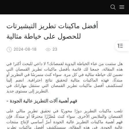
loading
أفضل ماكينات تطريز التيشيرتات
للحصول على خياطة مثالية
2024-08-18
23
هل سئمت من عناء الخياطة اليدوية لقمصانك؟ لا داعي للبحث أكثر! في
هذه المقالة، جمعنا لك قائمة بأفضل ماكينات تطريز القمصان التي
تضمن لك خياطة مثالية في كل مرة. سواء كنتَ متمرسًا في التطريز أو
مبتدئًا، فهذه الماكينات مثالية لتحقيق نتائج احترافية. انضم إلينا
لنستكشف أفضل ماكينات تطريز القمصان التي ستنقل مهاراتك في
التطريز إلى مستوى جديد.
- فهم أهمية آلات التطريز عالية الجودة
تلعب ماكينات التطريز دورًا محوريًا في تحقيق تطريز مثالي على
القمصان والملابس الأخرى. سواء كنتَ مُطرِّزًا محترفًا أو مبتدئًا، فإن
فهم أهمية ماكينات التطريز عالية الجودة أمرٌ أساسي لإنتاج منتجات
عالية الجودة. في هذه المقالة، سنستكشف أفضل ماكينات تطريز