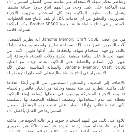
وعناصر تحكم سهلة الاستخدام عبر شاشة لمس. لضمان استمرار أداء
هذه الماكينة على أكمل وجه، من المهم اتباع جدول صيانة منتظم.
يشمل ذلك تنظيف الماكينة بعد كل استخدام، وتزييت الأجزاء
الضرورية، والتحقق من أي علامات تآكل أو تلف. باتباع هذه الخطوات،
يمكن لماكينة Brother SE600 الاستمرار في إنتاج خياطة عالية الجودة
لسنوات قادمة.
آلة تطريز القمصان Janome Memory Craft 500E هي من أفضل
آلات التطريز. تتميز هذه الآلة بمساحة تطريز واسعة، وسرعة خياطة
عالية، وواجهة استخدام سهلة. وللحفاظ على أدائها طويل الأمد، من
المهم الحفاظ على نظافة منطقة البكرة وكلاب التغذية، بالإضافة إلى
تغيير الإبر بانتظام والحفاظ على الماكينة بحالة جيدة. مع العناية
والصيانة المناسبة، يمكن لآلة Janome Memory Craft 500E
الاستمرار في إنتاج خياطة مثالية على القمصان لفترة طويلة.
بالإضافة إلى التنظيف والتشحيم المنتظمين، من المهم أيضًا الحفاظ
على ماكينة التطريز في بيئة نظيفة وخالية من الغبار. فالغبار والحطام
قد يسد الأجزاء المتحركة ويتسبب في تعطلها. يُساعد إبقاء الماكينة
مغطاة عند عدم استخدامها، وتنظيف المنطقة المحيطة بها بالمكنسة
الكهربائية بانتظام، وإزالة الغبار، على تجنب هذه المشاكل وضمان
استمرارها في العمل بأفضل أداء.
علاوة على ذلك، من المهم استخدام خيوط وإبر عالية الجودة في ماكينة
التطريز. فاستخدام مواد رديئة الجودة قد يُسبب تآكلًا غير ضروري
للماكينة، مما يُضعف أدائها ويُؤدي إلى تكاليف إصلاح باهظة. بالاستثمار