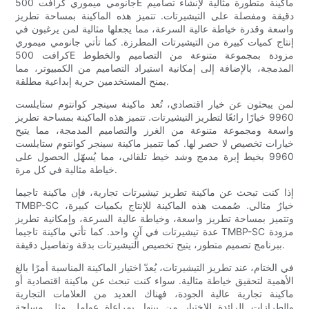
جانومي ميموري كرافت 500E ماكينة متطورة مثالية لإنشاء تصاميم
دقيقة ومفصلة على التيشيرتات. تتميز هذه الماكينة بمساحة تطريز
واسعة وقدرة خياطة عالية السرعة، مما يجعلها مثالية لمن يرغبون في
إنتاج كميات كبيرة من التيشيرتات المطرزة. كما تأتي جانومي ميموري
كرافت 500E مزودة بمجموعة متنوعة من التصاميم والخطوط
المدمجة، بالإضافة إلى إمكانية استيراد التصاميم من الكمبيوتر، مما
يمنح المستخدمين حرية إبداعية مطلقة.
لمن يبحثون عن خيار اقتصادي، تُعد ماكينة سينجر كوانتوم ستايلست
9960 خيارًا رائعًا لتطريز التيشيرتات. تتميز هذه الماكينة بمساحة تطريز
واسعة ومجموعة متنوعة من الغرز والتصاميم المدمجة، مما يتيح
خيارات تخصيص لا حصر لها. كما تتميز ماكينة سينجر كوانتوم ستايلست
9960 بخيط إبرة مدمج وشد خيط تلقائي، مما يُسهّل الحصول على
خياطة مثالية في كل مرة.
إذا كنت تبحث عن ماكينة تطريز تيشيرتات تجارية، فإن ماكينة تاجيما
TMBP-SC خيارٌ مثالي. صُممت هذه الماكينة للإنتاج بكميات كبيرة،
وتتميز بمساحة تطريز واسعة، وخياطة عالية السرعة، وإمكانية تطريز
عدة تيشيرتات في آنٍ واحد. كما تأتي ماكينة تاجيما TMBP-SC مزودة
ببرنامج تصميم متطور، يتيح تخصيص التيشيرتات بدقة وتفاصيل دقيقة.
في الختام، عند تطريز التيشيرتات، يُعدّ اختيار الماكينة المناسبة أمرًا بالغ
الأهمية لتحقيق خياطة مثالية. سواء كنت تبحث عن ماكينة اقتصادية أو
ماكينة تجارية عالية الجودة، فهناك العديد من العلامات التجارية
والطرازات الرائدة للاختيار من بينها. بمراعاة عوامل مثل مساحة