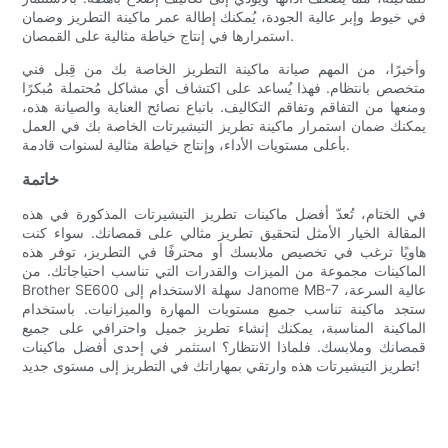
في خيوط وإبر عالية الجودة، يُمكنك إطالة عمر ماكينة التطريز وضمان
استمرارها في إنتاج خياطة مثالية على القمصان.
وأخيرًا، من المهم صيانة ماكينة التطريز الخاصة بك من قِبل فني
متخصص بانتظام. فهذا يُساعد على اكتشاف أي مشاكل مُحتملة مُبكرًا
ومنعها من التفاقم وتفاقم التكاليف. باتباع نصائح العناية والصيانة هذه،
يمكنك ضمان استمرار ماكينة تطريز التيشيرتات الخاصة بك في العمل
بأعلى مستويات الأداء، وإنتاج خياطة مثالية لسنوات قادمة.
خاتمة
في الختام، تُعدّ أفضل ماكينات تطريز التيشيرتات المذكورة في هذه
المقالة الخيار الأمثل لتحقيق تطريز مثالي على قمصانك. سواء كنت
هاويًا ترغب في تخصيص ملابسك أو محترفًا في التطريز، توفر هذه
الماكينات مجموعة من الميزات والقدرات التي تناسب احتياجاتك. من
Brother SE600 سهلة الاستخدام إلى Janome MB-7 عالية السرعة،
ستجد ماكينة تناسب جميع مستويات المهارة والميزانيات. باستخدام
الماكينة المناسبة، يمكنك إنشاء تطريز جميل واحترافي على جميع
قمصانك وملابسك. فلماذا الانتظار؟ استثمر في إحدى أفضل ماكينات
تطريز التيشيرتات هذه وارتقي بمهاراتك في التطريز إلى مستوى جديد!