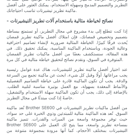
التطريز والتصميم المدمج وسهولة الاستخدام، يمكنك العثور على أفضل
ماكينة تطريز تيشيرتات تناسب احتياجاتك.
- نصائح لخياطة مثالية باستخدام آلات تطريز التيشيرتات
إذا كنت تتطلع إلى بدء مشروع في مجال التطريز، أو تستمتع ببساطة
بتصميم وتخصيص قمصانك، فإن امتلاك أفضل ماكينة تطريز قمصان
يُحدث فرقًا كبيرًا. الخياطة المثالية ضرورية لإنشاء تصاميم احترافية
وعالية الجودة، وباستخدام الماكينة المناسبة، يمكنك تحقيق ذلك. في
هذه المقالة، سنستكشف بعضًا من أفضل ماكينات تطريز القمصان
المتوفرة في السوق، ونقدم نصائح لتحقيق خياطة مثالية في كل مرة.
عند اختيار أفضل ماكينة تطريز للتيشيرتات، هناك عدة عوامل رئيسية
يجب مراعاتها. أولًا وقبل كل شيء، ابحث عن ماكينة تجمع بين السرعة
والدقة. يجب أن تكون الماكينة قادرة على خياطة التصاميم التفصيلية
والأنماط المعقدة بسهولة، مع العمل بوتيرة مناسبة لتلبية الطلب.
بالإضافة إلى ذلك، يجب أن تكون الماكينة سهلة الاستخدام والتشغيل،
خاصةً إذا كنت مبتدئًا في مجال التطريز.
تُعد ماكينة Brother SE600 من أفضل ماكينات تطريز التيشيرتات في
السوق. تُعد هذه الماكينة مثالية للمبتدئين وذوي الخبرة على حد سواء،
حيث توفر مجموعة واسعة من الميزات والقدرات. تتميز ماكينة
Brother SE600 بمساحة تطريز واسعة، مما يتيح لك العمل على
التيشيرتات بمختلف الأحجام، كما أنها مزودة بمجموعة متنوعة من