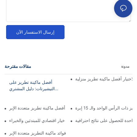
إرسال الاستفسار الآن
مقالات مقترحة
مدونة
 لاختيار أفضل ماكينة تطريز منزلية
أفضل ماكينة تطريز على
التيشيرتات: دليل المشتري
لأفضل ما في هذا المجال
 ذات الرأس الواحد والـ 15 إبرة
الخيار الأفضل للتطريز المنزلي: أفضل ماكينة تطريز متعددة الإبر
ة واحدة للحصول على نتائج احترافية
اكينة تطريز متعددة الإبر بأسعار معقولة: خيار اقتصادي للمبتدئين والخبراء
استكشاف فوائد ماكينة التطريز متعددة الإبر