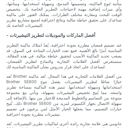
متأنية لنوع الماكينة، وتصميمها المدمج، وسهولة استخدامها، ومتانتها،
وأي ميزات إضافية مهمة لاحتياجات التطريز الخاصة بك. بتخصيص
الوقت للبحث ومقارنة مختلف الطرازات، يمكنك العثور على ماكينة
تساعدك على تحقيق خياطة مثالية ونتائج احترافية لجميع مشاريع تطريز
التيشيرتات الخاصة بك.
- أفضل الماركات والموديلات لتطريز التيشيرتات
عند تصميم قمصان مطرزة بجودة احترافية، يُعدّ امتلاك ماكينة التطريز
المناسبة أمرًا بالغ الأهمية. فمع تعدد الخيارات المتاحة في السوق، قد
يصعب تحديد الماكينة الأنسب لتحقيق خياطة مثالية. في هذه المقالة،
سنستعرض أفضل العلامات التجارية والنماذج لتطريز القمصان،
لنساعدك على اتخاذ قرار مدروس بشأن الماكينة المناسبة لك.
تُعد Brother من أفضل العلامات التجارية في هذا المجال. تُعد ماكينة
Brother SE600 خيارًا شائعًا لتطريز التيشيرتات بفضل تنوع
استخداماتها وسهولة استخدامها. تتميز هذه الماكينة بمساحة تطريز
واسعة، مما يُتيح تخصيص التيشيرتات بسهولة، وتأتي مع مجموعة
متنوعة من التصاميم والخطوط المدمجة للاختيار من بينها. بالإضافة إلى
ذلك، تُتيح Brother SE600 سهولة الاتصال بجهاز الكمبيوتر لمزيد من
خيارات التصميم، مما يجعلها الخيار الأمثل لمن يرغبون في تصميم
تيشيرتات مطرزة بجودة احترافية.
جانومي هي علامة تجارية رائدة أخرى لماكينات تطريز التيشيرتات. تُعد