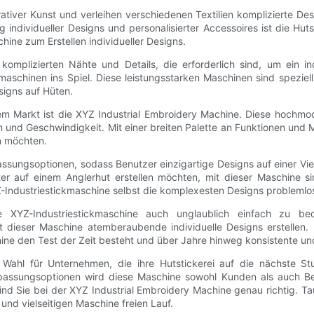
ativer Kunst und verleihen verschiedenen Textilien komplizierte De
g individueller Designs und personalisierter Accessoires ist die Hut
hine zum Erstellen individueller Designs.
komplizierten Nähte und Details, die erforderlich sind, um ein in
maschinen ins Spiel. Diese leistungsstarken Maschinen sind speziell
esigns auf Hüten.
em Markt ist die XYZ Industrial Embroidery Machine. Diese hochmode
on und Geschwindigkeit. Mit einer breiten Palette an Funktionen und 
n möchten.
ssungsoptionen, sodass Benutzer einzigartige Designs auf einer Viel
er auf einem Anglerhut erstellen möchten, mit dieser Maschine s
Z-Industriestickmaschine selbst die komplexesten Designs problemlos
e XYZ-Industriestickmaschine auch unglaublich einfach zu be
t dieser Maschine atemberaubende individuelle Designs erstellen
e den Test der Zeit besteht und über Jahre hinweg konsistente und 
e Wahl für Unternehmen, die ihre Hutstickerei auf die nächste S
assungsoptionen wird diese Maschine sowohl Kunden als auch Be
sind Sie bei der XYZ Industrial Embroidery Machine genau richtig. T
n und vielseitigen Maschine freien Lauf.