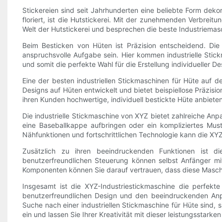
Stickereien sind seit Jahrhunderten eine beliebte Form dekor
floriert, ist die Hutstickerei. Mit der zunehmenden Verbreitun
Welt der Hutstickerei und besprechen die beste Industriemasc
Beim Besticken von Hüten ist Präzision entscheidend. Die 
anspruchsvolle Aufgabe sein. Hier kommen industrielle Stick
und somit die perfekte Wahl für die Erstellung individueller D
Eine der besten industriellen Stickmaschinen für Hüte auf d
Designs auf Hüten entwickelt und bietet beispiellose Präzisi
ihren Kunden hochwertige, individuell bestickte Hüte anbiete
Die industrielle Stickmaschine von XYZ bietet zahlreiche Anpa
eine Baseballkappe aufbringen oder ein kompliziertes Must
Nähfunktionen und fortschrittlichen Technologie kann die XY
Zusätzlich zu ihren beeindruckenden Funktionen ist di
benutzerfreundlichen Steuerung können selbst Anfänger mi
Komponenten können Sie darauf vertrauen, dass diese Maschin
Insgesamt ist die XYZ-Industriestickmaschine die perfekt
benutzerfreundlichen Design und den beeindruckenden Anp
Suche nach einer industriellen Stickmaschine für Hüte sind, 
ein und lassen Sie Ihrer Kreativität mit dieser leistungsstarke