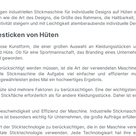
n industriellen Stickmaschine für individuelle Designs auf Hüten e
 wie die Art des Designs, die Größe des Rahmens, die Haltbarkeit, 
ivität steigern und mit Leichtigkeit atemberaubende individuelle Des
esticken von Hüten
tlose Kunstform, die einer großen Auswahl an Kleidungsstücken un
nd Hüte. Ob für eine Sportmannschaft, das Branding eines Unterneh
il geworden.
 berücksichtigt werden müssen, ist die Art der verwendeten Maschi
ielle Stickmaschine die Aufgabe viel einfacher und effizienter 
gewährleisten jedes Mal ein hochwertiges Ergebnis.
Hüte sind mehrere Faktoren zu berücksichtigen. Eine der wichtigst
e Stickfläche erforderlich als für andere Kleidungsstücke. Daher ist
 Geschwindigkeit und Effizienz der Maschine. Industrielle Stickmasc
s ist besonders wichtig für Unternehmen, die große Aufträge erfülle
t der Sticktechnologie zu berücksichtigen, die in der Maschine ver
le Sticktechnologie verwenden. Jede Technologieart hat ihre ei