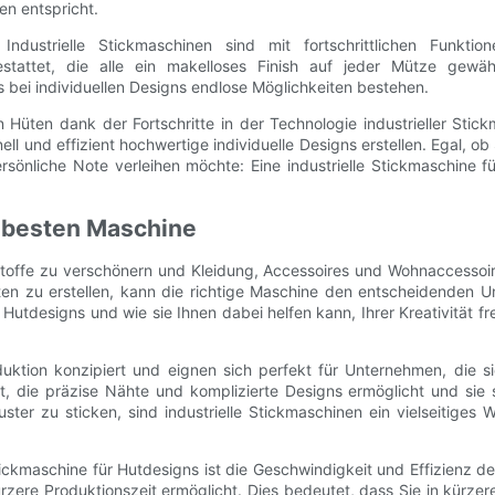
en entspricht.
ndustrielle Stickmaschinen sind mit fortschrittlichen Funkti
estattet, die alle ein makelloses Finish auf jeder Mütze gewä
 bei individuellen Designs endlose Möglichkeiten bestehen.
üten dank der Fortschritte in der Technologie industrieller Stickm
ll und effizient hochwertige individuelle Designs erstellen. Egal, o
sönliche Note verleihen möchte: Eine industrielle Stickmaschine für
r besten Maschine
 Stoffe zu verschönern und Kleidung, Accessoires und Wohnaccessoir
en zu erstellen, kann die richtige Maschine den entscheidenden U
 Hutdesigns und wie sie Ihnen dabei helfen kann, Ihrer Kreativität fr
duktion konzipiert und eignen sich perfekt für Unternehmen, die si
t, die präzise Nähte und komplizierte Designs ermöglicht und sie s
ter zu sticken, sind industrielle Stickmaschinen ein vielseitiges
Stickmaschine für Hutdesigns ist die Geschwindigkeit und Effizienz 
zere Produktionszeit ermöglicht. Dies bedeutet, dass Sie in kürzer