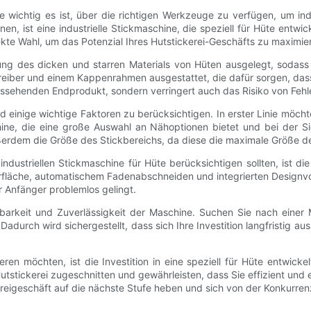
e wichtig es ist, über die richtigen Werkzeuge zu verfügen, um indiv
en, ist eine industrielle Stickmaschine, die speziell für Hüte entwi
te Wahl, um das Potenzial Ihres Hutstickerei-Geschäfts zu maximie
eitung des dicken und starren Materials von Hüten ausgelegt, sodass
reiber und einem Kappenrahmen ausgestattet, die dafür sorgen, das
 aussehenden Endprodukt, sondern verringert auch das Risiko von Fehl
nd einige wichtige Faktoren zu berücksichtigen. In erster Linie möcht
hine, die eine große Auswahl an Nähoptionen bietet und bei der
erdem die Größe des Stickbereichs, da diese die maximale Größe der
 industriellen Stickmaschine für Hüte berücksichtigen sollten, ist d
fläche, automatischem Fadenabschneiden und integrierten Designvo
 Anfänger problemlos gelingt.
arkeit und Zuverlässigkeit der Maschine. Suchen Sie nach einer M
urch wird sichergestellt, dass sich Ihre Investition langfristig aus
en möchten, ist die Investition in eine speziell für Hüte entwicke
tickerei zugeschnitten und gewährleisten, dass Sie effizient und ef
kereigeschäft auf die nächste Stufe heben und sich von der Konkurre