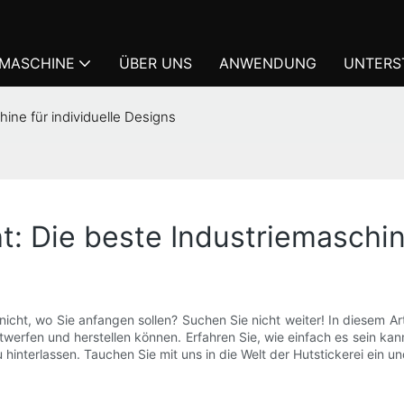
KMASCHINE
ÜBER UNS
ANWENDUNG
UNTERS
hine für individuelle Designs
t: Die beste Industriemaschin
nicht, wo Sie anfangen sollen? Suchen Sie nicht weiter! In diesem Art
twerfen und herstellen können. Erfahren Sie, wie einfach es sein k
nterlassen. Tauchen Sie mit uns in die Welt der Hutstickerei ein und 