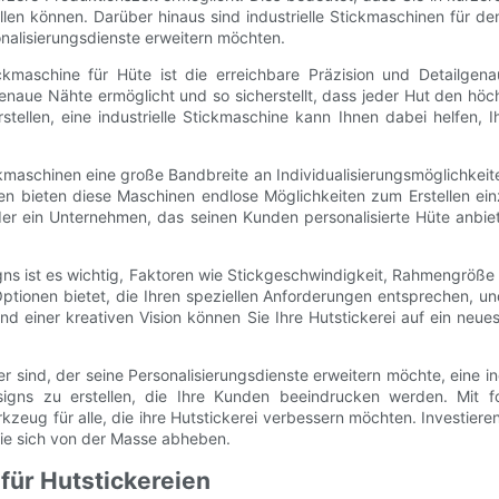
llen können. Darüber hinaus sind industrielle Stickmaschinen für de
onalisierungsdienste erweitern möchten.
ickmaschine für Hüte ist die erreichbare Präzision und Detailgenau
enaue Nähte ermöglicht und so sicherstellt, dass jeder Hut den höch
tellen, eine industrielle Stickmaschine kann Ihnen dabei helfen,
ckmaschinen eine große Bandbreite an Individualisierungsmöglichkei
bieten diese Maschinen endlose Möglichkeiten zum Erstellen einzi
der ein Unternehmen, das seinen Kunden personalisierte Hüte anbie
signs ist es wichtig, Faktoren wie Stickgeschwindigkeit, Rahmengröß
ionen bietet, die Ihren speziellen Anforderungen entsprechen, und 
d einer kreativen Vision können Sie Ihre Hutstickerei auf ein neues
r sind, der seine Personalisierungsdienste erweitern möchte, eine in
igns zu erstellen, die Ihre Kunden beeindrucken werden. Mit for
eug für alle, die ihre Hutstickerei verbessern möchten. Investiere
, die sich von der Masse abheben.
für Hutstickereien