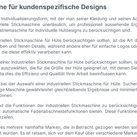
ine für kundenspezifische Designs
d Individualisierungsform, mit der man seiner Kleidung und seinen 
trielle Stickmaschine unerlässlich, um professionell aussehende E
triemaschine für individuelle Hutdesigns zu berücksichtigen sind.
triellen Stickmaschine für Hüte berücksichtigen sollten, ist die Ar
rben und feinen Details, während andere eher für einfache Logos od
die diese effektiv verarbeiten kann.
 einer industriellen Stickmaschine für Hüte berücksichtigen sollte
e auszuwählen, die für die Größe der Hüte geeignet ist, mit denen S
dies die Effizienz und Qualität Ihrer Arbeit beeinflussen kann.
 bei der Auswahl einer industriellen Stickmaschine für Hüte. Suche
ge Maschine gewährleistet gleichbleibende Ergebnisse und minimiert
können.
und die Funktionen der industriellen Stickmaschine zu berücksicht
d automatische Fadenabschneidefunktionen bieten. Diese Funktionen
zielen.
 es mehrere namhafte Marken, die in Betracht gezogen werden soll
elt wurden. Es ist ratsam, sich vor dem Kauf über verschiedene Mark