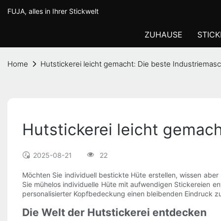
FUJA, alles in Ihrer Stickwelt
ZUHAUSE
STIC
Home
Hutstickerei leicht gemacht: Die beste Industriemasc
Hutstickerei leicht gemach
2025-08-21
22
Möchten Sie individuell bestickte Hüte erstellen, wissen aber 
Sie mühelos individuelle Hüte mit aufwendigen Stickereien en
personalisierter Kopfbedeckung einen bleibenden Eindruck zu hi
Die Welt der Hutstickerei entdecken