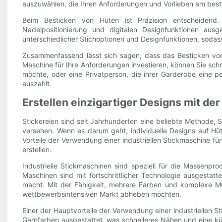
auszuwählen, die Ihren Anforderungen und Vorlieben am best
Beim Besticken von Hüten ist Präzision entscheidend. I
Nadelpositionierung und digitalen Designfunktionen ausg
unterschiedlicher Stichoptionen und Designfunktionen, sodass
Zusammenfassend lässt sich sagen, dass das Besticken von H
Maschine für Ihre Anforderungen investieren, können Sie schne
möchte, oder eine Privatperson, die ihrer Garderobe eine per
auszahlt.
Erstellen einzigartiger Designs mit de
Stickereien sind seit Jahrhunderten eine beliebte Methode,
versehen. Wenn es darum geht, individuelle Designs auf Hüt
Vorteile der Verwendung einer industriellen Stickmaschine für
erstellen.
Industrielle Stickmaschinen sind speziell für die Massenpro
Maschinen sind mit fortschrittlicher Technologie ausgestatte
macht. Mit der Fähigkeit, mehrere Farben und komplexe Mus
wettbewerbsintensiven Markt abheben möchten.
Einer der Hauptvorteile der Verwendung einer industriellen 
Garnfarben ausgestattet, was schnelleres Nähen und eine kür