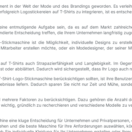
ement in der Welt der Mode und des Brandings geworden. Es verleiht
folgreich Logostickereien auf T-Shirts zu integrieren, ist es entsc
 eine entmutigende Aufgabe sein, da es auf dem Markt zahlreich
undierte Entscheidung treffen, die Ihrem Unternehmen langfristig zu
tickmaschine ist die Möglichkeit, individuelle Designs zu erstell
e Mitarbeiter erstellen möchte, oder ein Modedesigner, der seiner 
i auf T-Shirts auch Strapazierfähigkeit und Langlebigkeit. Im Gege
sst oder abblättert. Dadurch wird sichergestellt, dass Ihr Logo auc
T-Shirt-Logo-Stickmaschine berücksichtigen sollten, ist ihre Benutzer
ebnisse liefern. Dadurch sparen Sie nicht nur Zeit und Mühe, sonder
d mehrere Faktoren zu berücksichtigen. Dazu gehören die Anzahl de
t wichtig, gründlich zu recherchieren und verschiedene Modelle zu 
schine eine kluge Entscheidung für Unternehmen und Privatpersonen, d
stehen und die beste Maschine für Ihre Anforderungen auswählen, k
Sie individuelle Kleidung für Ihr Unternehmen erstellen oder Ihre