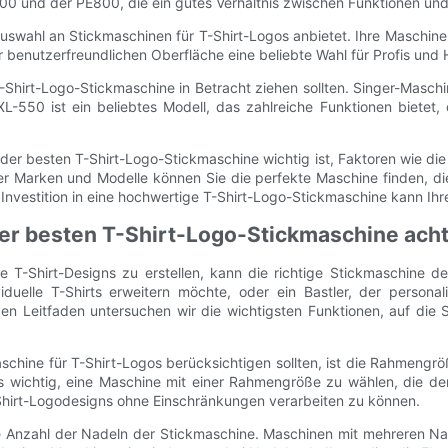
0 und der PE800, die ein gutes Verhältnis zwischen Funktionen und 
uswahl an Stickmaschinen für T-Shirt-Logos anbietet. Ihre Maschine
 benutzerfreundlichen Oberfläche eine beliebte Wahl für Profis und
T-Shirt-Logo-Stickmaschine in Betracht ziehen sollten. Singer-Masch
L-550 ist ein beliebtes Modell, das zahlreiche Funktionen bietet
der besten T-Shirt-Logo-Stickmaschine wichtig ist, Faktoren wie di
r Marken und Modelle können Sie die perfekte Maschine finden, di
ie Investition in eine hochwertige T-Shirt-Logo-Stickmaschine kann Ih
 der besten T-Shirt-Logo-Stickmaschine acht
 T-Shirt-Designs zu erstellen, kann die richtige Stickmaschine 
duelle T-Shirts erweitern möchte, oder ein Bastler, der personal
iven Leitfaden untersuchen wir die wichtigsten Funktionen, auf die
kmaschine für T-Shirt-Logos berücksichtigen sollten, ist die Rahme
s wichtig, eine Maschine mit einer Rahmengröße zu wählen, die der
hirt-Logodesigns ohne Einschränkungen verarbeiten zu können.
ie Anzahl der Nadeln der Stickmaschine. Maschinen mit mehreren N