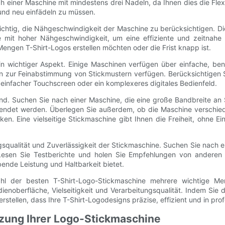
h einer Maschine mit mindestens drei Nadeln, da Ihnen dies die Flexi
 und neu einfädeln zu müssen.
htig, die Nähgeschwindigkeit der Maschine zu berücksichtigen. Di
 mit hoher Nähgeschwindigkeit, um eine effiziente und zeitnahe P
engen T-Shirt-Logos erstellen möchten oder die Frist knapp ist.
in wichtiger Aspekt. Einige Maschinen verfügen über einfache, benut
n zur Feinabstimmung von Stickmustern verfügen. Berücksichtigen 
in einfacher Touchscreen oder ein komplexeres digitales Bedienfeld.
dend. Suchen Sie nach einer Maschine, die eine große Bandbreite an
erwendet werden. Überlegen Sie außerdem, ob die Maschine verschi
iken. Eine vielseitige Stickmaschine gibt Ihnen die Freiheit, ohne 
squalität und Zuverlässigkeit der Stickmaschine. Suchen Sie nach e
Lesen Sie Testberichte und holen Sie Empfehlungen von anderen B
bende Leistung und Haltbarkeit bietet.
l der besten T-Shirt-Logo-Stickmaschine mehrere wichtige Merk
enoberfläche, Vielseitigkeit und Verarbeitungsqualität. Indem Sie
stellen, dass Ihre T-Shirt-Logodesigns präzise, effizient und in prof
tzung Ihrer Logo-Stickmaschine