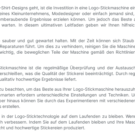
Shirt-Designs geht, ist die Investition in eine Logo-Stickmaschine e
 eines Kleinunternehmens, Modedesigner oder einfach jemand sind, 
temberaubende Ergebnisse erzielen können. Um jedoch das Beste a
tig warten. In diesem ultimativen Leitfaden geben wir Ihnen hilf
ine sauber und gut gewartet halten. Mit der Zeit können sich Sta
Reparaturen führt. Um dies zu verhindern, reinigen Sie die Maschin
ichtig, die beweglichen Teile der Maschine gemäß den Richtlinien
-Stickmaschine ist die regelmäßige Überprüfung und der Austausch
chleißen, was die Qualität der Stickerei beeinträchtigt. Durch r
alitativ hochwertige Ergebnisse liefert.
u beachten, um das Beste aus Ihrer Logo-Stickmaschine herauszuhol
rnarten erfordern unterschiedliche Einstellungen und Techniken. U
ber hinaus können Sie durch das Experimentieren mit verschiedene
 erstellen.
itte in der Logo-Sticktechnologie auf dem Laufenden zu bleiben. 
ich verbessern. Indem Sie auf dem Laufenden bleiben und Ihre Masch
t und hochwertige Stickereien produziert.