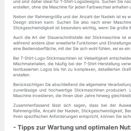
und sind daher ideal für T-Shirt-Logodesigns. Suchen Sie nac
erstellen, ohne die Maschine für jeden Farbwechsel anhalten
Neben der Rahmengröße und der Anzahl der Nadeln ist es wic
Design sticken kann. Suchen Sie also nach einer Maschine
Stickgeschwindigkeit ist besonders wichtig, wenn Sie große M
Auch die Art der Steuerschnittstelle der Stickmaschine ist e
während andere über erweiterte Funktionen und Einstellunge
eine Bedienoberfläche, mit der Sie sich wohl fühlen, sei es e
Bei T-Shirt-Logo-Stickmaschinen ist Vielseitigkeit entschei
Mischmaterialien, die häufig bei der T-Shirt-Herstellung v
textbasierten Logos bis hin zu komplexen, detaillierten Graf
erstellen.
Berücksichtigen Sie abschließend die allgemeine Verarbeitung
zuverlässige und hochwertige Stickmaschinen produziert. 
Maschine investieren, die Ihnen über Jahre hinweg gleichblei
Zusammenfassend lässt sich sagen, dass bei der Auswah
Rahmengröße, Anzahl der Nadeln, Stickgeschwindigkeit, Bedi
Ihren spezifischen Anforderungen entspricht, können Sie sicher
- Tipps zur Wartung und optimalen Nu