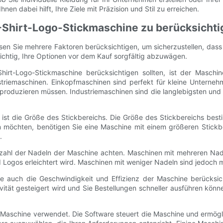
nen dabei hilft, Ihre Ziele mit Präzision und Stil zu erreichen.
T-Shirt-Logo-Stickmaschine zu berücksichti
n Sie mehrere Faktoren berücksichtigen, um sicherzustellen, dass Si
ichtig, Ihre Optionen vor dem Kauf sorgfältig abzuwägen.
Shirt-Logo-Stickmaschine berücksichtigen sollten, ist der Masch
striemaschinen. Einkopfmaschinen sind perfekt für kleine Unterne
 produzieren müssen. Industriemaschinen sind die langlebigsten und
t, ist die Größe des Stickbereichs. Die Größe des Stickbereichs bes
 möchten, benötigen Sie eine Maschine mit einem größeren Stickbe
.
Anzahl der Nadeln der Maschine achten. Maschinen mit mehreren Nad
d Logos erleichtert wird. Maschinen mit weniger Nadeln sind jedoch 
Sie auch die Geschwindigkeit und Effizienz der Maschine berücksi
tivität gesteigert wird und Sie Bestellungen schneller ausführen kö
 die Maschine verwendet. Die Software steuert die Maschine und ermö