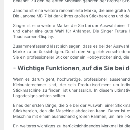
bekannt. Zu den beliebten Modellen gehören der Brother SE60
Janome ist eine weitere renommierte Marke, die eine große A
Die Janome MB-7 ist dank ihres großen Stickbereichs und der
Singer ist eine weitere Marke, die Sie bei der Auswahl einer 
und daher eine gute Wahl für Anfänger. Die Singer Futura X
Touchscreen-Display.
Zusammenfassend lässt sich sagen, dass es bei der Auswahl 
Marke zu berücksichtigen. Durch den Vergleich verschiedene
Sie ein professioneller Sticker oder ein Hobbysticker sind, d
- Wichtige Funktionen, auf die Sie bei
Wenn es darum geht, hochwertige, professionell aussehende
Kleinunternehmer sind, der sein Produktsortiment um indivi
Stickmaschine zu finden, ist unerlässlich. In diesem ultimat
Logodesigns achten sollten.
Eines der ersten Dinge, die Sie bei der Auswahl einer Stic
Stickbereich, den die Maschine abdecken kann. Daher ist e
Maschine mit einem ausreichend großen Rahmen, um Ihre T-S
Ein weiteres wichtiges zu berücksichtigendes Merkmal ist d