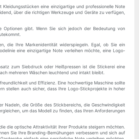
 Kleidungsstücken eine einzigartige und professionelle Note
heidend, über die richtigen Werkzeuge und Geräte zu verfügen,
e Optionen gibt. Wenn Sie sich jedoch der Bedeutung von
gutekommt.
en, die Ihre Markenidentität widerspiegeln. Egal, ob Sie ein
Modelinie eine einzigartige Note verleihen möchte, eine Logo-
nsatz zum Siebdruck oder Heißpressen ist die Stickerei eine
h nach mehreren Wäschen leuchtend und intakt bleibt.
freundlichkeit und Effizienz. Eine hochwertige Maschine sollte
n stellen auch sicher, dass Ihre Logo-Stickprojekte in hoher
r Nadeln, die Größe des Stickbereichs, die Geschwindigkeit
vergleichen, um das Modell zu finden, das Ihren Anforderungen
ie die optische Attraktivität ihrer Produkte steigern möchten.
önnen Sie Ihre Branding-Bemühungen verbessern und sich auf
r Garderobe einfach eine persönliche Note verleihen möchten,