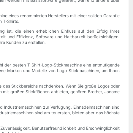
inen werden mit Basissoftware geliefert, während andere über
ine eines renommierten Herstellers mit einer soliden Garantie
 T-Shirts.
ist, die einen erheblichen Einfluss auf den Erfolg Ihres
t und Effizienz, Software und Haltbarkeit berücksichtigen,
hre Kunden zu erstellen.
wahl der besten T-Shirt-Logo-Stickmaschine eine entmutigende
iedene Marken und Modelle von Logo-Stickmaschinen, um Ihnen
röße des Stickbereichs nachdenken. Wenn Sie große Logos oder
n mit großen Stickflächen anbieten, gehören Brother, Janome
nd Industriemaschinen zur Verfügung. Einnadelmaschinen sind
Industriemaschinen sind am teuersten, bieten aber das höchste
Zuverlässigkeit, Benutzerfreundlichkeit und Erschwinglichkeit