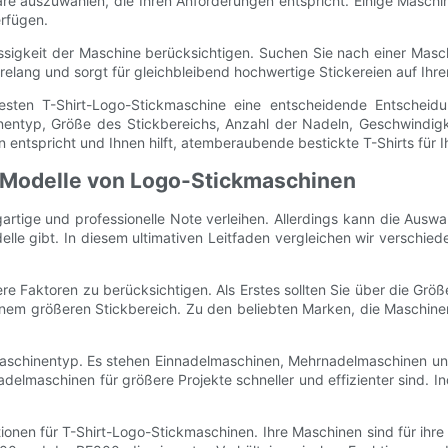
ware auszuwählen, die Ihren Anforderungen entspricht. Einige Masch
erfügen.
lässigkeit der Maschine berücksichtigen. Suchen Sie nach einer Masch
elang und sorgt für gleichbleibend hochwertige Stickereien auf Ihren
ten T-Shirt-Logo-Stickmaschine eine entscheidende Entscheidung 
typ, Größe des Stickbereichs, Anzahl der Nadeln, Geschwindigkei
entspricht und Ihnen hilft, atemberaubende bestickte T-Shirts für I
 Modelle von Logo-Stickmaschinen
gartige und professionelle Note verleihen. Allerdings kann die Aus
lle gibt. In diesem ultimativen Leitfaden vergleichen wir versch
re Faktoren zu berücksichtigen. Als Erstes sollten Sie über die G
inem größeren Stickbereich. Zu den beliebten Marken, die Maschine
r Maschinentyp. Es stehen Einnadelmaschinen, Mehrnadelmaschinen u
delmaschinen für größere Projekte schneller und effizienter sind. 
ionen für T-Shirt-Logo-Stickmaschinen. Ihre Maschinen sind für ihre 