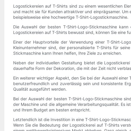
Logostickereien auf T-Shirts sind zu einem wesentlichen El
und macht sie für Kunden attraktiver und einprägsamer. Um er
beispielsweise eine hochwertige T-Shirt-Logostickmaschine.
Die Auswahl der besten T-Shirt-Logo-Stickmaschine kann
Logostickereien auf T-Shirts bewusst sind, können Sie eine f
Einer der Hauptvorteile der Verwendung einer T-Shirt-Logo-S
Kleinunternehmer sind, der personalisierte T-Shirts für sein
Stickmaschine kann Ihnen helfen, Ihre Ziele zu erreichen.
Neben der individuellen Gestaltung bietet die Logostickere
dauerhafte Form der Dekoration, die mit der Zeit nicht verbla
Ein weiterer wichtiger Aspekt, den Sie bei der Auswahl einer 
benutzerfreundlich und zuverlässig sein und konsistente Erg
Qualität ausgeführt werden.
Bei der Auswahl der besten T-Shirt-Logo-Stickmaschine sin
der Maschine und die allgemeine Verarbeitungsqualität. Es is
und Ihrem Budget am besten entspricht.
Letztendlich ist die Investition in eine T-Shirt-Logo-Stickma
Wenn Sie die Bedeutung der Logostickerei auf T-Shirts ver
einem wettbewerbsintensiven Markt abheben. Ganz gleich, ob 