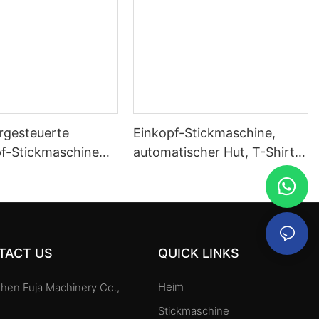
gesteuerte
Einkopf-Stickmaschine,
pf-Stickmaschine
automatischer Hut, T-Shirt,
adeln
Bekleidungscomputer, 12 15
Nadeln
TACT US
QUICK LINKS
Heim
hen Fuja Machinery Co.,
Stickmaschine