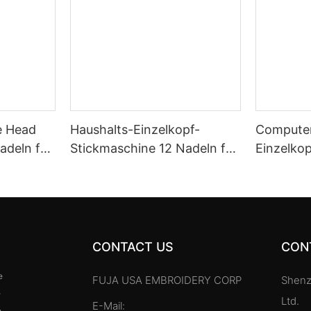
e Head
Haushalts-Einzelkopf-
Computer
adeln für
Stickmaschine 12 Nadeln für
Einzelko
*320
Kappen T-Shirt 240 *320
mit 20 N
CONTACT US
CON
e
FUJA USA EMBROIDERY CORP
Shenz
e
Ltd.
E-Mail:
e