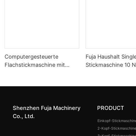
Computergesteuerte
Fuja Haushalt Singl
Flachstickmaschine mit
Stickmaschine 10 N
einem Kopf für
Caps T -Shirt 240
großformatige Flächen
Shenzhen Fuja Machinery
PRODUCT
Co., Ltd.
Einkopf-Stickmaschin
2-Kopf-Stickmaschin
3-Kopf-Stickmaschin