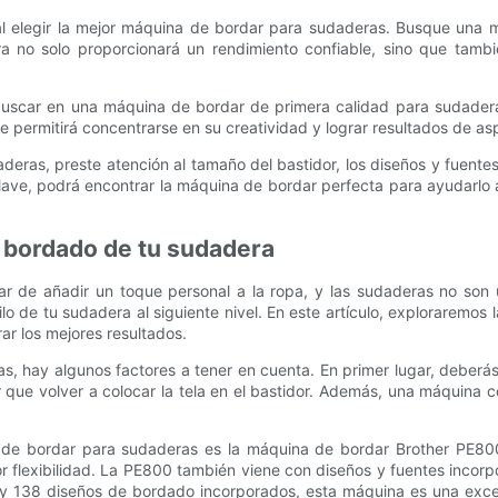
 al elegir la mejor máquina de bordar para sudaderas. Busque una
 no solo proporcionará un rendimiento confiable, sino que tambié
a buscar en una máquina de bordar de primera calidad para sudader
r le permitirá concentrarse en su creatividad y lograr resultados de 
deras, preste atención al tamaño del bastidor, los diseños y fuente
 clave, podrá encontrar la máquina de bordar perfecta para ayudarlo a
l bordado de tu sudadera
r de añadir un toque personal a la ropa, y las sudaderas no son 
o de tu sudadera al siguiente nivel. En este artículo, exploraremos 
ar los mejores resultados.
ras, hay algunos factores a tener en cuenta. En primer lugar, debe
 que volver a colocar la tela en el bastidor. Además, una máquina 
 de bordar para sudaderas es la máquina de bordar Brother PE80
r flexibilidad. La PE800 también viene con diseños y fuentes inco
ar y 138 diseños de bordado incorporados, esta máquina es una exc