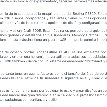
piante o un bordador experimentado, tener las herramientas adecuad
estilo de tu sudadera es la máquina de bordar Brother PE800. Esta 
Con 138 diseños incorporados y 11 fuentes, tienes muchas opciones 
gación a través de las diferentes opciones de diseño y configuraciones
anome Memory Craft 500E. Esta máquina es perfecta para quienes
ños grandes y detallados en tus sudaderas. Memory Craft 500E tam
emás, esta máquina tiene un puerto USB, lo que le permite import
na de coser y bordar Singer Futura XL-400 es una excelente opció
a convierte en una herramienta versátil para todas sus necesidades
 XL-400 también cuenta con un sistema de enhebrado SwiftSmart y u
portante tener en cuenta factores como el tamaño del área de bordad
uedes llevar el estilo de tu sudadera al siguiente nivel y crear d
eras es fundamental para perfeccionar tu estilo y crear diseños úni
ede marcar una gran diferencia en la calidad y el profesionalismo
 sus sudaderas con confianza y estilo.