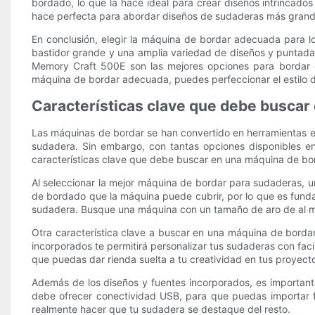
bordado, lo que la hace ideal para crear diseños intrincado
hace perfecta para abordar diseños de sudaderas más grand
En conclusión, elegir la máquina de bordar adecuada para l
bastidor grande y una amplia variedad de diseños y puntad
Memory Craft 500E son las mejores opciones para bordar es
máquina de bordar adecuada, puedes perfeccionar el estilo d
Características clave que debe buscar
Las máquinas de bordar se han convertido en herramientas es
sudadera. Sin embargo, con tantas opciones disponibles en
características clave que debe buscar en una máquina de bor
Al seleccionar la mejor máquina de bordar para sudaderas, u
de bordado que la máquina puede cubrir, por lo que es fund
sudadera. Busque una máquina con un tamaño de aro de al me
Otra característica clave a buscar en una máquina de borda
incorporados te permitirá personalizar tus sudaderas con f
que puedas dar rienda suelta a tu creatividad en tus proyec
Además de los diseños y fuentes incorporados, es importan
debe ofrecer conectividad USB, para que puedas importar fác
realmente hacer que tu sudadera se destaque del resto.