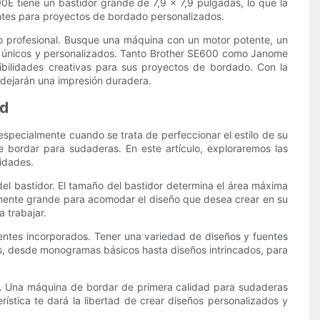
0E tiene un bastidor grande de 7,9 x 7,9 pulgadas, lo que la
ntes para proyectos de bordado personalizados.
to profesional. Busque una máquina con un motor potente, un
s únicos y personalizados. Tanto Brother SE600 como Janome
ibilidades creativas para sus proyectos de bordado. Con la
 dejarán una impresión duradera.
ad
specialmente cuando se trata de perfeccionar el estilo de su
 bordar para sudaderas. En este artículo, exploraremos las
idades.
el bastidor. El tamaño del bastidor determina el área máxima
emente grande para acomodar el diseño que desea crear en su
 trabajar.
entes incorporados. Tener una variedad de diseños y fuentes
s, desde monogramas básicos hasta diseños intrincados, para
r. Una máquina de bordar de primera calidad para sudaderas
ística te dará la libertad de crear diseños personalizados y