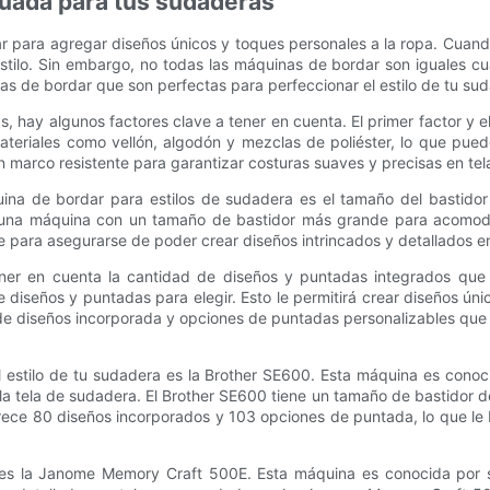
cuada para tus sudaderas
 para agregar diseños únicos y toques personales a la ropa. Cuando
stilo. Sin embargo, no todas las máquinas de bordar son iguales cua
as de bordar que son perfectas para perfeccionar el estilo de tu su
s, hay algunos factores clave a tener en cuenta. El primer factor y
ateriales como vellón, algodón y mezclas de poliéster, lo que pue
marco resistente para garantizar costuras suaves y precisas en tel
uina de bordar para estilos de sudadera es el tamaño del bastido
rá una máquina con un tamaño de bastidor más grande para acomo
 para asegurarse de poder crear diseños intrincados y detallados e
ner en cuenta la cantidad de diseños y puntadas integrados que o
diseños y puntadas para elegir. Esto le permitirá crear diseños ú
 diseños incorporada y opciones de puntadas personalizables que le
 estilo de tu sudadera es la Brother SE600. Esta máquina es conoc
 la tela de sudadera. El Brother SE600 tiene un tamaño de bastidor
rece 80 diseños incorporados y 103 opciones de puntada, lo que le 
 es la Janome Memory Craft 500E. Esta máquina es conocida por s