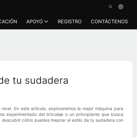
CACIÓN
APOYO
REGISTRO
CONTÁCTENOS
 de tu sudadera
nivel. En este artículo, exploraremos la mejor máquina para
a experimentado del bricolaje o un principiante que busca
 descubrir cómo puedes mejorar el estilo de tu sudadera con