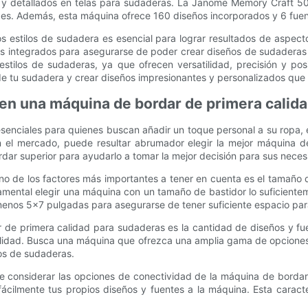
s y detallados en telas para sudaderas. La Janome Memory Craft 50
es. Además, esta máquina ofrece 160 diseños incorporados y 6 fue
os estilos de sudadera es esencial para lograr resultados de aspec
as integrados para asegurarse de poder crear diseños de sudadera
tilos de sudaderas, ya que ofrecen versatilidad, precisión y pos
e tu sudadera y crear diseños impresionantes y personalizados que
 en una máquina de bordar de primera calid
enciales para quienes buscan añadir un toque personal a su ropa, e
 el mercado, puede resultar abrumador elegir la mejor máquina de
dar superior para ayudarlo a tomar la mejor decisión para sus neces
no de los factores más importantes a tener en cuenta es el tamaño d
amental elegir una máquina con un tamaño de bastidor lo suficient
nos 5x7 pulgadas para asegurarse de tener suficiente espacio para
r de primera calidad para sudaderas es la cantidad de diseños y fu
acilidad. Busca una máquina que ofrezca una amplia gama de opcione
tos de sudaderas.
te considerar las opciones de conectividad de la máquina de borda
ilmente tus propios diseños y fuentes a la máquina. Esta caracter