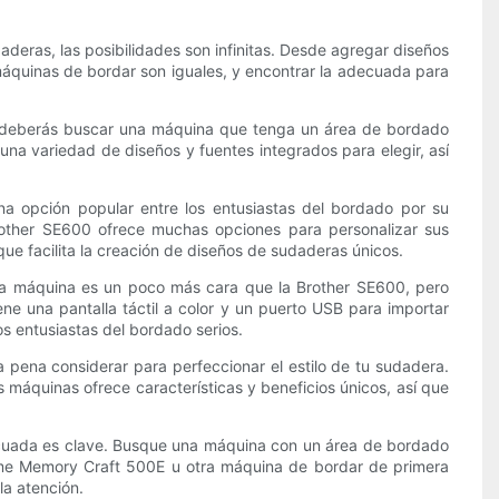
deras, las posibilidades son infinitas. Desde agregar diseños
s máquinas de bordar son iguales, y encontrar la adecuada para
ar, deberás buscar una máquina que tenga un área de bordado
na variedad de diseños y fuentes integrados para elegir, así
a opción popular entre los entusiastas del bordado por su
other SE600 ofrece muchas opciones para personalizar sus
ue facilita la creación de diseños de sudaderas únicos.
sta máquina es un poco más cara que la Brother SE600, pero
 una pantalla táctil a color y un puerto USB para importar
s entusiastas del bordado serios.
ena considerar para perfeccionar el estilo de tu sudadera.
 máquinas ofrece características y beneficios únicos, así que
adecuada es clave. Busque una máquina con un área de bordado
ome Memory Craft 500E u otra máquina de bordar de primera
la atención.