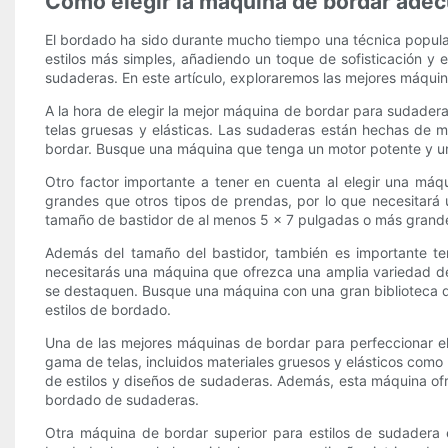
Cómo elegir la máquina de bordar ade
El bordado ha sido durante mucho tiempo una técnica popular
estilos más simples, añadiendo un toque de sofisticación y e
sudaderas. En este artículo, exploraremos las mejores máquin
A la hora de elegir la mejor máquina de bordar para sudadera
telas gruesas y elásticas. Las sudaderas están hechas de m
bordar. Busque una máquina que tenga un motor potente y un 
Otro factor importante a tener en cuenta al elegir una máq
grandes que otros tipos de prendas, por lo que necesita
tamaño de bastidor de al menos 5 x 7 pulgadas o más grande
Además del tamaño del bastidor, también es importante te
necesitarás una máquina que ofrezca una amplia variedad de 
se destaquen. Busque una máquina con una gran biblioteca de
estilos de bordado.
Una de las mejores máquinas de bordar para perfeccionar el
gama de telas, incluidos materiales gruesos y elásticos como
de estilos y diseños de sudaderas. Además, esta máquina of
bordado de sudaderas.
Otra máquina de bordar superior para estilos de sudadera