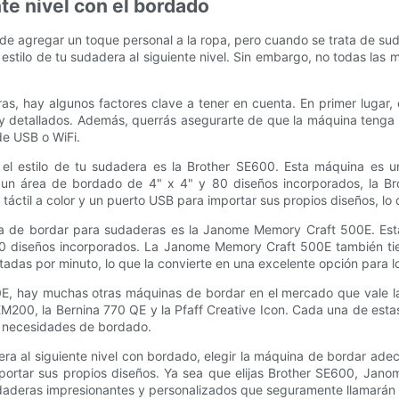
nte nivel con el bordado
 agregar un toque personal a la ropa, pero cuando se trata de suda
el estilo de tu sudadera al siguiente nivel. Sin embargo, no todas la
ras, hay algunos factores clave a tener en cuenta. En primer lug
y detallados. Además, querrás asegurarte de que la máquina tenga u
de USB o WiFi.
el estilo de tu sudadera es la Brother SE600. Esta máquina es un
 un área de bordado de 4" x 4" y 80 diseños incorporados, la Br
ctil a color y un puerto USB para importar sus propios diseños, lo q
uina de bordar para sudaderas es la Janome Memory Craft 500E. E
0 diseños incorporados. La Janome Memory Craft 500E también tiene
das por minuto, lo que la convierte en una excelente opción para lo
 hay muchas otras máquinas de bordar en el mercado que vale la p
200, la Bernina 770 QE y la Pfaff Creative Icon. Cada una de estas
us necesidades de bordado.
dadera al siguiente nivel con bordado, elegir la máquina de bordar 
portar sus propios diseños. Ya sea que elijas Brother SE600, Jan
udaderas impresionantes y personalizados que seguramente llamarán 