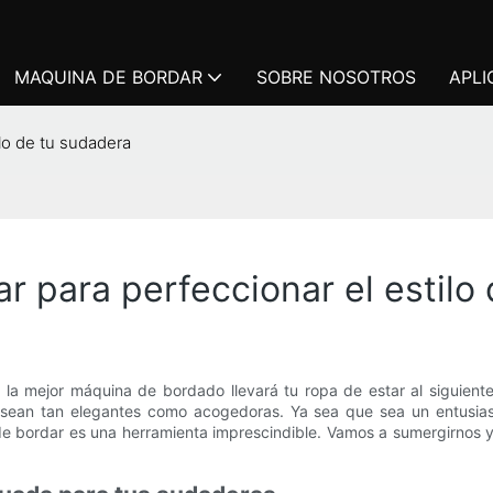
MAQUINA DE BORDAR
SOBRE NOSOTROS
APLI
lo de tu sudadera
r para perfeccionar el estilo
la mejor máquina de bordado llevará tu ropa de estar al siguiente 
sean tan elegantes como acogedoras. Ya sea que sea un entusiast
e bordar es una herramienta imprescindible. Vamos a sumergirnos y