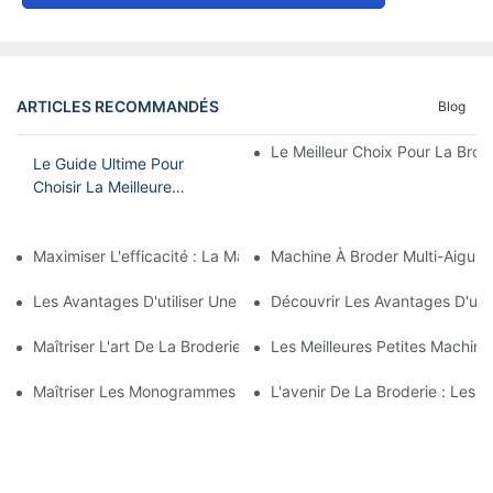
ARTICLES RECOMMANDÉS
Blog
Le Meilleur Choix Pour La Brode
Le Guide Ultime Pour
Choisir La Meilleure
Machine À Broder
Domestique
Maximiser L'efficacité : La Machine À Broder À Tête Unique Et 15
Machine À Broder Multi-Aiguil
Les Avantages D'utiliser Une Machine À Broder À Aiguille Unique
Découvrir Les Avantages D'une 
Maîtriser L'art De La Broderie À L'aiguille : Un Guide Pour Choi
Les Meilleures Petites Machin
Maîtriser Les Monogrammes : Les Avantages D'une Machine À B
L'avenir De La Broderie : Les