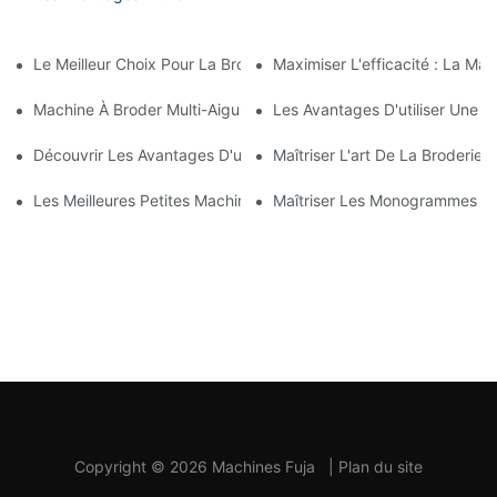
Machine À Broder À 10
Têtes
Le Meilleur Choix Pour La Broderie À Domicile : La Meilleure Mac
Maximiser L'efficacité : La Mac
Machine À Broder Multi-Aiguilles Abordable : Une Option Écono
Les Avantages D'utiliser Une M
Découvrir Les Avantages D'une Machine À Broder Multi-Aiguilles
Maîtriser L'art De La Broderie 
Les Meilleures Petites Machines À Broder Commerciales Pour Vo
Maîtriser Les Monogrammes : 
Copyright © 2026 Machines Fuja
|
Plan du site