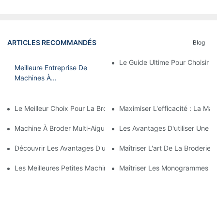
ARTICLES RECOMMANDÉS
Blog
Le Guide Ultime Pour Choisir 
Meilleure Entreprise De
Machines À
Broder : Innovations Dans
La Technologie De
Le Meilleur Choix Pour La Broderie À Domicile : La Meilleure Mac
Maximiser L'efficacité : La Mac
Broderie
Machine À Broder Multi-Aiguilles Abordable : Une Option Écono
Les Avantages D'utiliser Une M
Découvrir Les Avantages D'une Machine À Broder Multi-Aiguilles
Maîtriser L'art De La Broderie 
Les Meilleures Petites Machines À Broder Commerciales Pour Vo
Maîtriser Les Monogrammes : 