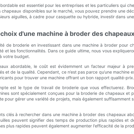
dable est essentiel pour les entreprises et les particuliers qui che
chapeaux disponibles sur le marché, vous pouvez prendre une décisi
ieurs aiguilles, à cadre pour casquette ou hybride, investir dans u
u choix d'une machine à broder des chapeau
vité de broderie en investissant dans une machine à broder pour c
alité et les fonctionnalités. Dans ce guide ultime, nous vous expliq
à votre budget.
apeaux abordable, le coût est évidemment un facteur majeur à pr
 et de la qualité. Cependant, ce n’est pas parce qu’une machine est a
bricants pour trouver une machine offrant un bon rapport qualité-prix
mpte est le type de travail de broderie que vous effectuerez. Br
ines sont spécialement conçues pour la broderie de chapeaux et pe
e pour gérer une variété de projets, mais également suffisamment 
éments clés à rechercher dans une machine à broder des chapeaux ab
iguilles peuvent signifier des temps de production plus rapides e
ses plus rapides peuvent également augmenter l'efficacité de la prod