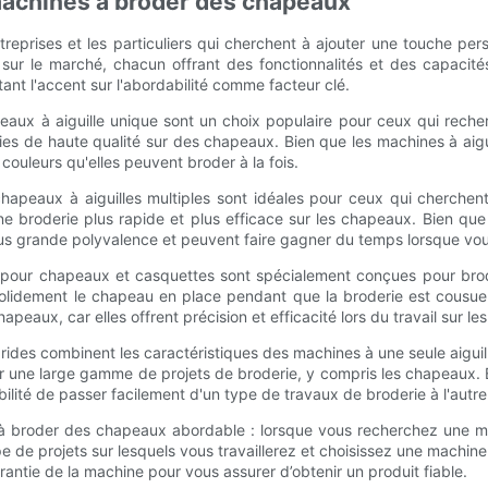
machines à broder des chapeaux
treprises et les particuliers qui cherchent à ajouter une touche per
s sur le marché, chacun offrant des fonctionnalités et des capacit
nt l'accent sur l'abordabilité comme facteur clé.
peaux à aiguille unique sont un choix populaire pour ceux qui rech
ies de haute qualité sur des chapeaux. Bien que les machines à aig
 couleurs qu'elles peuvent broder à la fois.
chapeaux à aiguilles multiples sont idéales pour ceux qui cherche
e broderie plus rapide et plus efficace sur les chapeaux. Bien que 
 plus grande polyvalence et peuvent faire gagner du temps lorsque vo
 pour chapeaux et casquettes sont spécialement conçues pour bro
solidement le chapeau en place pendant que la broderie est cousu
apeaux, car elles offrent précision et efficacité lors du travail sur l
es combinent les caractéristiques des machines à une seule aiguille 
ur une large gamme de projets de broderie, y compris les chapeaux. 
ibilité de passer facilement d'un type de travaux de broderie à l'autre
à broder des chapeaux abordable : lorsque vous recherchez une m
pe de projets sur lesquels vous travaillerez et choisissez une machi
arantie de la machine pour vous assurer d’obtenir un produit fiable.