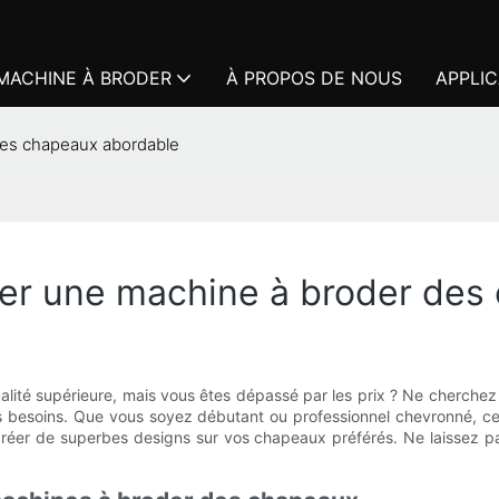
MACHINE À BRODER
À PROPOS DE NOUS
APPLIC
des chapeaux abordable
ver une machine à broder de
té supérieure, mais vous êtes dépassé par les prix ? Ne cherchez pl
 besoins. Que vous soyez débutant ou professionnel chevronné, cet 
éer de superbes designs sur vos chapeaux préférés. Ne laissez pas 