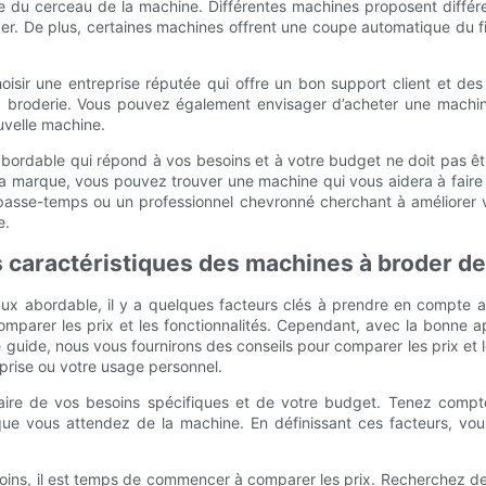
lle du cerceau de la machine. Différentes machines proposent différ
er. De plus, certaines machines offrent une coupe automatique du fi
hoisir une entreprise réputée qui offre un bon support client et 
a broderie. Vous pouvez également envisager d’acheter une machin
ouvelle machine.
ordable qui répond à vos besoins et à votre budget ne doit pas être
 de la marque, vous pouvez trouver une machine qui vous aidera à fair
asse-temps ou un professionnel chevronné cherchant à améliorer
e.
es caractéristiques des machines à broder 
aux abordable, il y a quelques facteurs clés à prendre en compte 
de comparer les prix et les fonctionnalités. Cependant, avec la bon
e guide, nous vous fournirons des conseils pour comparer les prix e
eprise ou votre usage personnel.
claire de vos besoins spécifiques et de votre budget. Tenez comp
 vous attendez de la machine. En définissant ces facteurs, vous
oins, il est temps de commencer à comparer les prix. Recherchez d