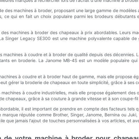
meilleures marques à rechercher lors de l'achat d'une machine à brod
nde des machines à broder, proposant une large gamme de modèles a
ales, ce qui en fait un choix populaire parmi les brodeurs débutan
 des machines à broder des chapeaux à prix abordables. Leurs machi
. La Singer Legacy SE300 est une machine polyvalente capable de 
machines à coudre et à broder de qualité depuis des décennies. Leu
débutants en broderie. La Janome MB-4S est un modèle populaire qui
 machines à coudre et à broder haut de gamme, mais elle propose é
eut gérer la broderie de chapeaux en toute simplicité, grâce à ses co
 machines à coudre industrielles, mais elle propose également des 
de chapeaux, grâce à sa couture à grande vitesse et à son coupe-fil
dable, il est important de prendre en compte des facteurs tels qu
e marque réputée comme Brother, Singer, Janome, Bernina ou Juki, 
le que jamais l'ajout de touches personnalisées à vos articles, et a
 de votre machine à broder pour chapeaux