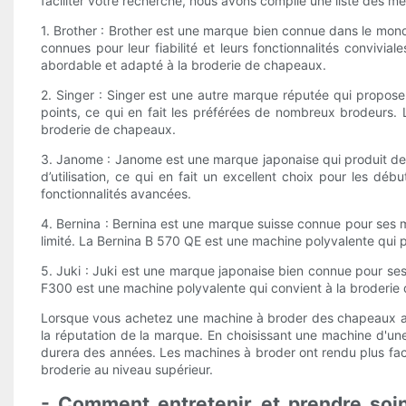
faciliter votre recherche, nous avons compilé une liste des 
1. Brother : Brother est une marque bien connue dans le mo
connues pour leur fiabilité et leurs fonctionnalités convivi
abordable et adapté à la broderie de chapeaux.
2. Singer : Singer est une autre marque réputée qui propose
points, ce qui en fait les préférées de nombreux brodeurs
broderie de chapeaux.
3. Janome : Janome est une marque japonaise qui produit des 
d’utilisation, ce qui en fait un excellent choix pour les 
fonctionnalités avancées.
4. Bernina : Bernina est une marque suisse connue pour ses
limité. La Bernina B 570 QE est une machine polyvalente qui p
5. Juki : Juki est une marque japonaise bien connue pour ses
F300 est une machine polyvalente qui convient à la broderie 
Lorsque vous achetez une machine à broder des chapeaux abor
la réputation de la marque. En choisissant une machine d'un
durera des années. Les machines à broder ont rendu plus faci
broderie au niveau supérieur.
- Comment entretenir et prendre soin