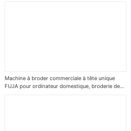
Machine à broder commerciale à tête unique
FUJA pour ordinateur domestique, broderie de
chapeaux, casquettes, t-shirts, sweats à
capuche, 300 x 350 cm, pour débutants