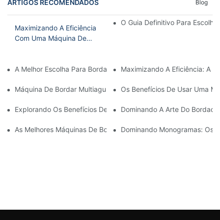
ARTIGOS RECOMENDADOS
Blog
O Guia Definitivo Para Escolh
Maximizando A Eficiência
Com Uma Máquina De
Bordar Comercial De 2
Cabeças
A Melhor Escolha Para Bordado Doméstico: A Melhor Máquina D
Maximizando A Eficiência: A 
Máquina De Bordar Multiagulhas Acessível: Uma Opção Econômic
Os Benefícios De Usar Uma Máq
Explorando Os Benefícios De Uma Máquina De Bordar Com Vári
Dominando A Arte Do Bordado 
As Melhores Máquinas De Bordar Comerciais Pequenas Para O
Dominando Monogramas: Os Be