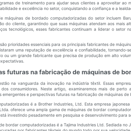
ogramas de treinamento para ajudar seus clientes a aproveitar ao
abilidade e excelência no setor, conquistando a confiança e a lealda
s de máquinas de bordado computadorizadas do setor incluem Ba
ão do cliente, garantindo que suas máquinas atendam aos mais alt
ços tecnológicos, esses fabricantes continuam a liderar o seto
e são prioridades essenciais para os principais fabricantes de máq
staram uma reputação de excelência e confiabilidade, tornando-se
do ou um grande fabricante que precisa de produção em alto volu
xpectativas.
as futuras na fabricação de máquinas de b
stão na vanguarda da inovação na indústria têxtil. Essas empres
os consumidores. Neste artigo, examinaremos mais de perto al
 emergentes e perspectivas futuras na fabricação de máquinas de
putadorizadas é a Brother Industries, Ltd. Esta empresa japonesa
es, Ltda. oferece uma ampla gama de máquinas de bordar computad
 está investindo pesadamente em pesquisa e desenvolvimento para se
de bordar computadorizadas é a Tajima Industries Ltd. Sediada no 
uradas por fabricantes têxteis do mundo todo por sua velocidade,