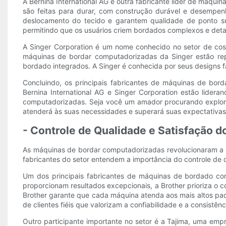
A Bernina International AG é outra fabricante líder de máqu
são feitas para durar, com construção durável e desempen
deslocamento do tecido e garantem qualidade de ponto 
permitindo que os usuários criem bordados complexos e deta
A Singer Corporation é um nome conhecido no setor de cost
máquinas de bordar computadorizadas da Singer estão rep
bordado integrados. A Singer é conhecida por seus designs fá
Concluindo, os principais fabricantes de máquinas de bor
Bernina International AG e Singer Corporation estão lide
computadorizadas. Seja você um amador procurando explorar
atenderá às suas necessidades e superará suas expectativas
- Controle de Qualidade e Satisfação d
As máquinas de bordar computadorizadas revolucionaram a ind
fabricantes do setor entendem a importância do controle de 
Um dos principais fabricantes de máquinas de bordado com
proporcionam resultados excepcionais, a Brother prioriza o
Brother garante que cada máquina atenda aos mais altos pa
de clientes fiéis que valorizam a confiabilidade e a consistê
Outro participante importante no setor é a Tajima, uma em