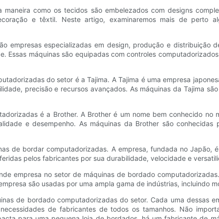
a maneira como os tecidos são embelezados com designs complex
ecoração e têxtil. Neste artigo, examinaremos mais de perto a
ão empresas especializadas em design, produção e distribuição d
e. Essas máquinas são equipadas com controles computadorizados 
utadorizadas do setor é a Tajima. A Tajima é uma empresa japones
lidade, precisão e recursos avançados. As máquinas da Tajima são 
adorizadas é a Brother. A Brother é um nome bem conhecido no 
lidade e desempenho. As máquinas da Brother são conhecidas po
as de bordar computadorizadas. A empresa, fundada no Japão, é 
eridas pelos fabricantes por sua durabilidade, velocidade e versatil
nde empresa no setor de máquinas de bordado computadorizadas. 
a empresa são usadas por uma ampla gama de indústrias, incluindo 
áquinas de bordado computadorizadas do setor. Cada uma dessas e
s necessidades de fabricantes de todos os tamanhos. Não import
cta para uma pequena loja de bordados, há um fabricante de m