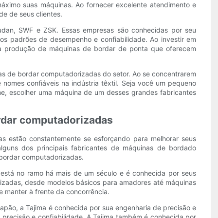
 máximo suas máquinas. Ao fornecer excelente atendimento e
de de seus clientes.
rudan, SWF e ZSK. Essas empresas são conhecidas por seu
os padrões de desempenho e confiabilidade. Ao investir em
r na produção de máquinas de bordar de ponta que oferecem
uinas de bordar computadorizadas do setor. Ao se concentrarem
 nomes confiáveis na indústria têxtil. Seja você um pequeno
me, escolher uma máquina de um desses grandes fabricantes
ordar computadorizadas
as estão constantemente se esforçando para melhorar seus
guns dos principais fabricantes de máquinas de bordado
 bordar computadorizadas.
 está no ramo há mais de um século e é conhecida por seus
orizadas, desde modelos básicos para amadores até máquinas
 manter à frente da concorrência.
Japão, a Tajima é conhecida por sua engenharia de precisão e
 precisão e confiabilidade. A Tajima também é conhecida por