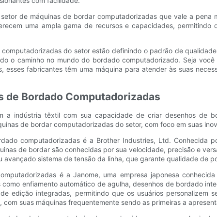
sionantes com facilidade.
no setor de máquinas de bordar computadorizadas que vale a pena m
oferecem uma ampla gama de recursos e capacidades, permitindo qu
r computadorizadas do setor estão definindo o padrão de qualidade
ando o caminho no mundo do bordado computadorizado. Seja você
es, esses fabricantes têm uma máquina para atender às suas neces
as de Bordado Computadorizadas
a indústria têxtil com sua capacidade de criar desenhos de bo
quinas de bordar computadorizadas do setor, com foco em suas inov
dado computadorizadas é a Brother Industries, Ltd. Conhecida po
uinas de bordar são conhecidas por sua velocidade, precisão e vers
eu avançado sistema de tensão da linha, que garante qualidade de po
omputadorizadas é a Janome, uma empresa japonesa conhecida po
como enfiamento automático de agulha, desenhos de bordado inte
 edição integradas, permitindo que os usuários personalizem s
os, com suas máquinas frequentemente sendo as primeiras a apresen