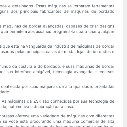
os e detalhados. Essas máquinas se tornaram ferramentas
lguns dos principais fabricantes de máquinas de bordado
e máquinas de bordar avançadas, capazes de criar designs
que permitem aos usuários programá-las para criar qualquer
a que está na vanguarda da indústria de máquinas de bordar
usadas pelas principais casas de moda, lojas de bordados e
mundo da costura e do bordado, e suas máquinas de bordar
r sua interface amigável, tecnologia avançada e recursos
conhecida por suas máquinas de alta qualidade, projetadas
idade.
As máquinas da ZSK são conhecidas por sua tecnologia de
moda, automotiva e decoração para casa.
mpresas oferece uma variedade de máquinas com diferentes
a se você está procurando uma máquina comercial de alta
áquinas de bordado computadorizadas que pode atender às