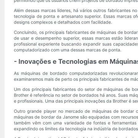
permitindo que os usuários criem projetos de bordado impres
Além dessas marcas líderes, há vários outros fabricantes 
tecnologia de ponta e artesanato superior. Essas marcas 
designs complexos e detalhados com facilidade.
Concluindo, os principais fabricantes de máquinas de borda
de usar e desempenho superior, essas marcas estão lider
profissional experiente buscando expandir suas capacidad
computadorizado com uma dessas marcas de ponta.
- Inovações e Tecnologias em Máquin
As máquinas de bordado computadorizadas revolucionaram 
examinaremos mais de perto os principais fabricantes de má
Um dos principais fabricantes do setor de máquinas de bor
Brother é referência no setor de bordados há anos. Suas máq
e profissionais. Uma das principais inovações da Brother é s
Outro grande player no mercado de máquinas de bordar c
máquinas de bordar da Janome são equipadas com recursos 
também vêm com uma variedade de fontes e ferramentas de
expandindo os limites da tecnologia na indústria de bordad