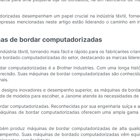
orizadas desempenham um papel crucial na indústria têxtil, fornec
empresas mencionadas neste artigo estão liderando o caminho em 
inas de bordar computadorizadas
ústria têxtil, tornando mais fácil e rápido para os fabricantes cri
 de bordado computadorizadas do setor, destacando as marcas líder
rdar computadorizadas é a Brother Industries. Com uma longa hist
 precisão. Suas máquinas de bordar computadorizadas são conhecida
nais.
us designs inovadores e desempenho superior, as máquinas de bor
de de modelos para escolher, a Janome atende às necessidades de b
 bordar computadorizadas. Reconhecidas por sua engenharia suíça e 
 máquinas de bordar computadorizadas oferecem uma ampla gama d
mbém produz máquinas de bordar computadorizadas de alta qualid
desempenho. Suas máquinas de bordado computadorizadas vêm equi