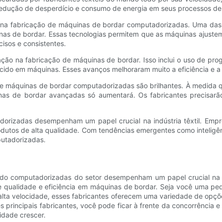
edução de desperdício e consumo de energia em seus processos de 
 na fabricação de máquinas de bordar computadorizadas. Uma das te
uinas de bordar. Essas tecnologias permitem que as máquinas ajuste
isos e consistentes.
ação na fabricação de máquinas de bordar. Isso inclui o uso de pro
cido em máquinas. Esses avanços melhoraram muito a eficiência e a
s de máquinas de bordar computadorizadas são brilhantes. À medida
nas de bordar avançadas só aumentará. Os fabricantes precisarã
rizadas desempenham um papel crucial na indústria têxtil. Empres
utos de alta qualidade. Com tendências emergentes como inteligência
putadorizadas.
dado computadorizadas do setor desempenham um papel crucial na 
e qualidade e eficiência em máquinas de bordar. Seja você uma p
lta velocidade, esses fabricantes oferecem uma variedade de opções
ncipais fabricantes, você pode ficar à frente da concorrência e l
idade crescer.