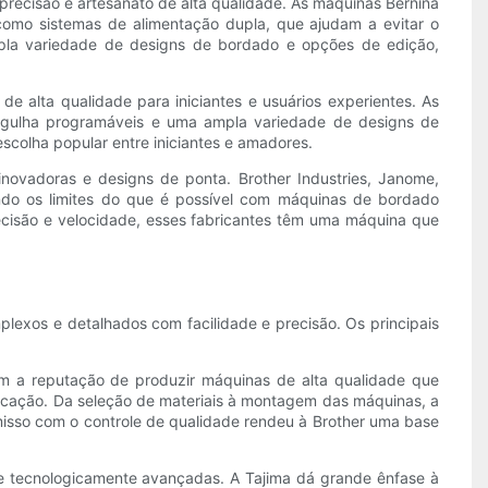
precisão e artesanato de alta qualidade. As máquinas Bernina
como sistemas de alimentação dupla, que ajudam a evitar o
la variedade de designs de bordado e opções de edição,
 alta qualidade para iniciantes e usuários experientes. As
 agulha programáveis e uma ampla variedade de designs de
escolha popular entre iniciantes e amadores.
novadoras e designs de ponta. Brother Industries, Janome,
indo os limites do que é possível com máquinas de bordado
ecisão e velocidade, esses fabricantes têm uma máquina que
plexos e detalhados com facilidade e precisão. Os principais
om a reputação de produzir máquinas de alta qualidade que
ricação. Da seleção de materiais à montagem das máquinas, a
isso com o controle de qualidade rendeu à Brother uma base
 e tecnologicamente avançadas. A Tajima dá grande ênfase à