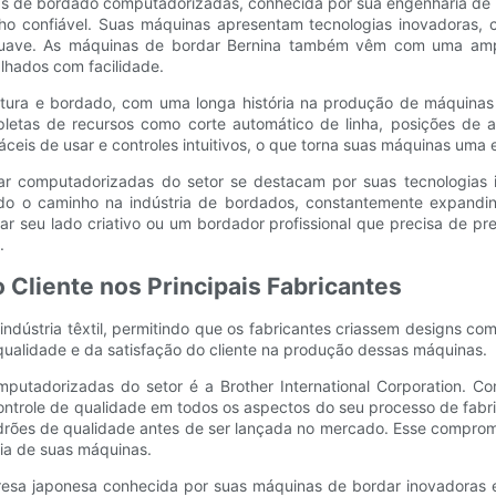
inas de bordado computadorizadas, conhecida por sua engenharia de 
ho confiável. Suas máquinas apresentam tecnologias inovadoras, 
suave. As máquinas de bordar Bernina também vêm com uma amp
lhados com facilidade.
ura e bordado, com uma longa história na produção de máquinas de
letas de recursos como corte automático de linha, posições de
ceis de usar e controles intuitivos, o que torna suas máquinas uma 
dar computadorizadas do setor se destacam por suas tecnologias i
rando o caminho na indústria de bordados, constantemente expand
 seu lado criativo ou um bordador profissional que precisa de pr
.
o Cliente nos Principais Fabricantes
ústria têxtil, permitindo que os fabricantes criassem designs com
qualidade e da satisfação do cliente na produção dessas máquinas.
putadorizadas do setor é a Brother International Corporation. C
 controle de qualidade em todos os aspectos do seu processo de fab
drões de qualidade antes de ser lançada no mercado. Esse comprom
ncia de suas máquinas.
presa japonesa conhecida por suas máquinas de bordar inovadoras