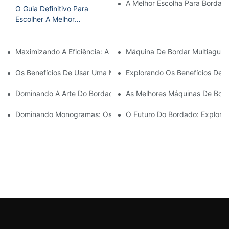
A Melhor Escolha Para Bordad
O Guia Definitivo Para
Escolher A Melhor
Máquina De Bordar
Doméstica
Maximizando A Eficiência: A Máquina De Bordar De Cabeça Úni
Máquina De Bordar Multiagulha
Os Benefícios De Usar Uma Máquina De Bordar De Agulha Única 
Explorando Os Benefícios De 
Dominando A Arte Do Bordado Com Agulha: Um Guia Para Escol
As Melhores Máquinas De Bord
Dominando Monogramas: Os Benefícios De Uma Máquina De Bo
O Futuro Do Bordado: Explora