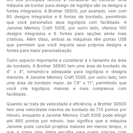
máquina de bordar para design de logotipo são os designs e
fontes integrados. A Brother SE600, por exemplo, vem com
80 designs integrados e 6 fontes de bordado, permitindo
que você personalize seus logotipos com facilidade. A
Janome Memory Craft 500E, por outro lado, oferece 160
designs integrados e 6 fontes para opções ainda mais
criativas. Além disso, ambas as máquinas têm portas USB
que permitem que você importe seus próprios designs e
fontes para maior personalização.
Outro aspecto importante a considerar é o tamanho da área
de bordado. A Brother SE600 tem uma área de bordado de
4" x 4", tornando-a adequada para logotipos e designs
menores. A Janome Memory Craft 500E, por outro lado, tem
uma área de bordado maior, de 7,9" x 11", permitindo que
você crie logotipos maiores e mais complexos com
facilidade.
Quando se trata de velocidade e eficiência, a Brother SE600
tem uma velocidade máxima de bordado de 710 pontos por
minuto, enquanto a Janome Memory Craft 500E pode atingir
até 860 pontos por minuto. Isso significa que a máquina
Janome pode concluir projetos maiores em menos tempo, o
que a torna uma ótima escolha para quem precisa criar