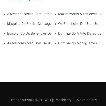
Bordar Comercial De 15
Agulhas
A Melhor Escolha Para Bordado Doméstico: A Melhor Máquina D
Maximizando A Eficiência: A 
Máquina De Bordar Multiagulhas Acessível: Uma Opção Econômic
Os Benefícios De Usar Uma Máq
Explorando Os Benefícios De Uma Máquina De Bordar Com Vári
Dominando A Arte Do Bordado 
As Melhores Máquinas De Bordar Comerciais Pequenas Para O
Dominando Monogramas: Os Be
Direitos autorais © 2024 Fuja Machinery
|
Mapa do site