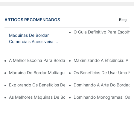
ARTIGOS RECOMENDADOS
Blog
O Guia Definitivo Para Escolh
Máquinas De Bordar
Comerciais Acessíveis: As
Melhores Ofertas Em
Equipamentos De
A Melhor Escolha Para Bordado Doméstico: A Melhor Máquina D
Maximizando A Eficiência: A 
Qualidade
Máquina De Bordar Multiagulhas Acessível: Uma Opção Econômic
Os Benefícios De Usar Uma Máq
Explorando Os Benefícios De Uma Máquina De Bordar Com Vári
Dominando A Arte Do Bordado 
As Melhores Máquinas De Bordar Comerciais Pequenas Para O
Dominando Monogramas: Os Be