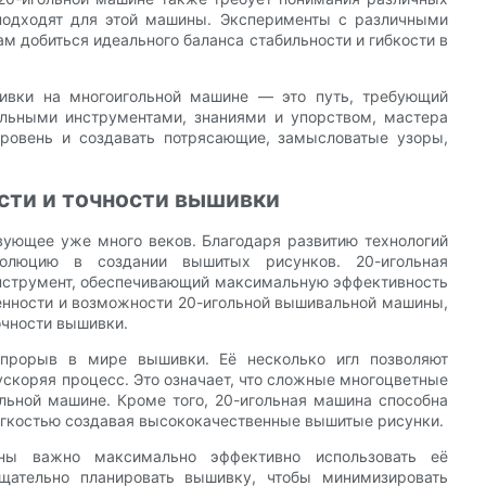
 подходят для этой машины. Эксперименты с различными
м добиться идеального баланса стабильности и гибкости в
шивки на многоигольной машине — это путь, требующий
ильными инструментами, знаниями и упорством, мастера
ровень и создавать потрясающие, замысловатые узоры,
сти и точности вышивки
вующее уже много веков. Благодаря развитию технологий
олюцию в создании вышитых рисунков. 20-игольная
нструмент, обеспечивающий максимальную эффективность
бенности и возможности 20-игольной вышивальной машины,
очности вышивки.
прорыв в мире вышивки. Её несколько игл позволяют
ускоряя процесс. Это означает, что сложные многоцветные
льной машине. Кроме того, 20-игольная машина способна
ёгкостью создавая высококачественные вышитые рисунки.
ины важно максимально эффективно использовать её
щательно планировать вышивку, чтобы минимизировать