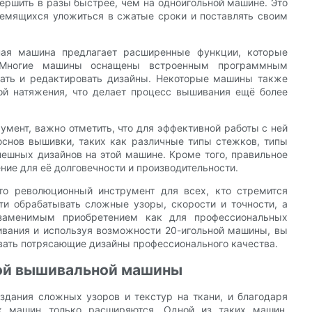
ершить в разы быстрее, чем на одноигольной машине. Это
ремящихся уложиться в сжатые сроки и поставлять своим
ная машина предлагает расширенные функции, которые
. Многие машины оснащены встроенным программным
жать и редактировать дизайны. Некоторые машины также
ой натяжения, что делает процесс вышивания ещё более
мент, важно отметить, что для эффективной работы с ней
основ вышивки, таких как различные типы стежков, типы
пешных дизайнов на этой машине. Кроме того, правильное
ие для её долговечности и производительности.
то революционный инструмент для всех, кто стремится
ти обрабатывать сложные узоры, скорости и точности, а
заменимым приобретением как для профессиональных
ивания и используя возможности 20-игольной машины, вы
вать потрясающие дизайны профессионального качества.
ной вышивальной машины
дания сложных узоров и текстур на ткани, и благодаря
х машин только расширяются. Одной из таких машин,