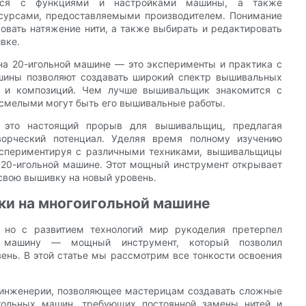
ться с функциями и настройками машины, а также
сурсами, предоставляемыми производителем. Понимание
ровать натяжение нити, а также выбирать и редактировать
вке.
на 20-игольной машине — это эксперименты и практика с
шины позволяют создавать широкий спектр вышивальных
в и композиций. Чем лучше вышивальщик знакомится с
 смелыми могут быть его вышивальные работы.
 это настоящий прорыв для вышивальщиц, предлагая
ворческий потенциал. Уделяя время полному изучению
кспериментируя с различными техниками, вышивальщицы
 20-игольной машине. Этот мощный инструмент открывает
 свою вышивку на новый уровень.
ки на многоигольной машине
но с развитием технологий мир рукоделия претерпел
ю машину — мощный инструмент, который позволил
ень. В этой статье мы рассмотрим все тонкости освоения
 инженерии, позволяющее мастерицам создавать сложные
игольных машин, требующих постоянной замены нитей и