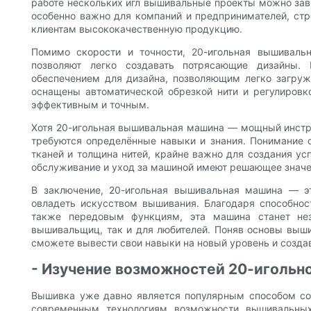
работе нескольких игл вышивальные проекты можно зав
особенно важно для компаний и предпринимателей, ст
клиентам высококачественную продукцию.
Помимо скорости и точности, 20-игольная вышиваль
позволяют легко создавать потрясающие дизайны
обеспечением для дизайна, позволяющим легко загру
оснащены автоматической обрезкой нити и регулировк
эффективным и точным.
Хотя 20-игольная вышивальная машина — мощный инстру
требуются определённые навыки и знания. Понимание 
тканей и толщина нитей, крайне важно для создания ус
обслуживание и уход за машиной имеют решающее значен
В заключение, 20-игольная вышивальная машина — э
овладеть искусством вышивания. Благодаря способнос
также передовым функциям, эта машина станет не
вышивальщиц, так и для любителей. Поняв основы выш
сможете вывести свои навыки на новый уровень и созда
- Изучение возможностей 20-иголь
Вышивка уже давно является популярным способом соз
современным технологиям возможности вышивальны