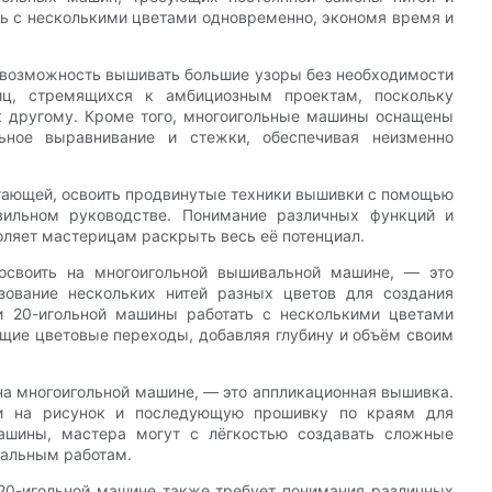
ть с несколькими цветами одновременно, экономя время и
возможность вышивать большие узоры без необходимости
иц, стремящихся к амбициозным проектам, поскольку
 к другому. Кроме того, многоигольные машины оснащены
льное выравнивание и стежки, обеспечивая неизменно
угающей, освоить продвинутые техники вышивки с помощью
вильном руководстве. Понимание различных функций и
оляет мастерицам раскрыть весь её потенциал.
освоить на многоигольной вышивальной машине, — это
зование нескольких нитей разных цветов для создания
ти 20-игольной машины работать с несколькими цветами
ющие цветовые переходы, добавляя глубину и объём своим
на многоигольной машине, — это аппликационная вышивка.
ни на рисунок и последующую прошивку по краям для
машины, мастера могут с лёгкостью создавать сложные
вальным работам.
 20-игольной машине также требует понимания различных