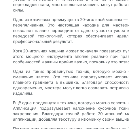
перекладки ткани, многоигольные машины могут работа
силы.
Одно из ключевых преимуществ 20-игольной машины — 
перепяливания. Это настоящая находка для мастер
позволяет плавно переходить от одного участка узора
передовой технологией, которая обеспечивает идеа
профессиональный результат.
Хотя 20-игольная машина может поначалу показаться п
этого мощного инструмента вполне реально при пра
особенностей машины крайне важно, поскольку это позв
Одна из таких продвинутых техник, которую можно 
смешение цветов. Эта техника подразумевает исполь
плавного градиента в вышивке. Благодаря способнос
одновременно, мастера могут легко создавать потряса
изделиям.
Ещё одна продвинутая техника, которую можно освоить 
Аппликация подразумевает наложение кусочков тка
закрепления. Благодаря точной работе 20-игольной 
аппликации, добавляя текстуру и изюминку своим выши
Помимо этих продвинутых техник, освоение работы на