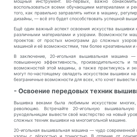
мощный инструмент. Во-первых, важно ознакоми
воспользоваться всеми обучающими материалами и ре
того, как правильно заправлять нитки в машину, регули
дизайны, — всё это будет способствовать успешной выши
Ещё один важный аспект освоения искусства вышивки 
различными материалами и узорами. Возможности ма
проектов: от простых монограмм до сложных узоро
машиной и её возможностями, тем более креативными и
В заключение, 20-игольная вышивальная машина —
повышенную эффективность, производительность и т
возможностей этой машины, а также практикуясь и э
могут по-настоящему овладеть искусством вышивки на
безграничные возможности для всех, кто хочет вывести
- Освоение передовых техник вышив
Вышивка веками была любимым искусством многих, 
революцию. Встречайте 20-игольную вышивальну
рукодельницам вывести своё мастерство на новый уров
сложных техник вышивки на многоигольной машине.
20-игольная вышивальная машина — чудо современной
узоры с лёгкостью и точностью. В отличие от одно