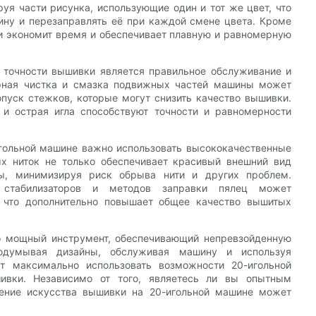
руя части рисунка, использующие один и тот же цвет, что
ину и перезаправлять её при каждой смене цвета. Кроме
ки экономит время и обеспечивает плавную и равномерную
точности вышивки является правильное обслуживание и
ярная чистка и смазка подвижных частей машины может
опуск стежков, которые могут снизить качество вышивки.
 и острая игла способствуют точности и равномерности
гольной машине важно использовать высококачественные
ых ниток не только обеспечивает красивый внешний вид
ы, минимизируя риск обрыва нити и других проблем.
х стабилизаторов и методов заправки пялец может
, что дополнительно повышает общее качество вышитых
о мощный инструмент, обеспечивающий непревзойденную
родумывая дизайны, обслуживая машину и используя
т максимально использовать возможности 20-игольной
ивки. Независимо от того, являетесь ли вы опытным
ение искусства вышивки на 20-игольной машине может