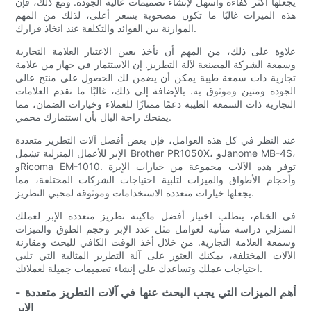
يجعلها أكثر كفاءة وأسهل لإنشاء تصميمات عالية الجودة. ومع ذلك، فإن
هذه الميزات غالبًا ما تكون مصحوبة بسعر أعلى، لذلك من المهم
الموازنة بين الفوائد والتكلفة عند اتخاذ قرارك.
علاوة على ذلك، من المهم أن نأخذ بعين الاعتبار العلامة التجارية
وسمعة الشركة المصنعة لآلة التطريز. إن الاستثمار في جهاز من علامة
تجارية ذات سمعة طيبة يمكن أن يضمن لك الحصول على منتج عالي
الجودة ومتين وموثوق به. بالإضافة إلى ذلك، غالبًا ما تقدم العلامات
التجارية ذات السمعة الطيبة دعمًا ممتازًا للعملاء وخيارات الضمان، مما
يمنحك راحة البال بأن استثمارك محمي.
عند النظر في كل هذه العوامل، فإن بعض أفضل آلات التطريز متعددة
الإبر للأعمال المنزلية تشمل Brother PR1050X، وJanome MB-4S،
وRicoma EM-1010. توفر هذه الآلات مجموعة من خيارات الإبرة
وأحجام الأطواق والميزات لتلبية احتياجات الشركات المختلفة، مما
يجعلها خيارات متعددة الاستخدامات وموثوقة لمحبي التطريز.
في الختام، يتطلب اختيار أفضل ماكينة تطريز متعددة الإبر لعملك
المنزلي دراسة متأنية لعوامل مثل عدد الإبر وحجم الطوق والميزات
وسمعة العلامة التجارية. من خلال أخذ الوقت الكافي للبحث ومقارنة
الآلات المختلفة، يمكنك العثور على آلة التطريز المثالية التي تلبي
احتياجات عملك وتساعدك على إنشاء تصميمات جميلة لعملائك.
- أهم الميزات التي يجب البحث عنها في آلات التطريز متعددة
الإبر