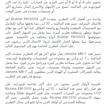
تحتوي على 4 أو 6 أو 8 أو حتى المزيد من الخيارات. كلما زاد عدد الإبر
الموجودة في الماكينة، أصبح من الأسهل والأسرع إكمال مشاريع أكبر
أو تصميمات متعددة في نفس الوقت.
تُعد Brother PR1055X واحدة من أفضل آلات التطريز متعددة الإبر
للأعمال المنزلية. تتميز هذه الماكينة بـ 10 إبر، مما يجعلها مثالية للتعامل
مع التصميمات المعقدة والمشاريع واسعة النطاق. كما أنها تأتي مع نظام
خيوط متطور ومنطقة تطريز كبيرة، مما يجعل من السهل العمل على
أنواع مختلفة من الأقمشة. تشتهر Brother PR1055X بموثوقيتها
وسرعتها، مما يجعلها الخيار الأفضل لرواد الأعمال الذين يرغبون في
نقل أعمال التطريز الخاصة بهم إلى المستوى التالي.
خيار شائع آخر هو آلة التطريز متعددة الإبر Janome MB-7. تتميز هذه
الماكينة بـ 7 إبر وتأتي مع مجموعة من التصميمات والخطوط المدمجة.
كما أنه يحتوي على مساحة تطريز كبيرة وبرنامج تحرير قوي، مما يجعل
من السهل تخصيصه وإنشاء تصميمات فريدة. تعتبر ماكينة الخياطة
Janome MB-7 مثالية للشركات الصغيرة أو الهواة الذين يتطلعون إلى
توسيع قدراتهم في التطريز.
بالنسبة لأولئك الذين يبحثون عن خيار أكثر ملاءمة للميزانية، فإن
Ricoma EM-1010 هو خيار رائع. تتميز هذه الماكينة بـ 10 إبر وتأتي مع
مجموعة من الميزات المفيدة، مثل قص الخيوط تلقائيًا وشاشة LCD
ملونة تعمل باللمس. تعتبر آلة Ricoma EM-1010 سهلة الاستخدام
ومثالية للمبتدئين أو أولئك الذين بدأوا للتو في مجال التطريز.