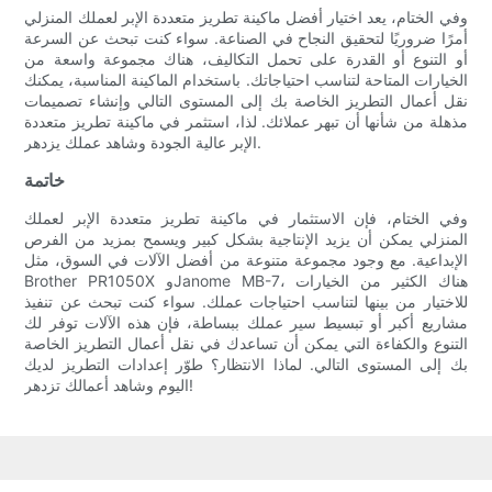
وفي الختام، يعد اختيار أفضل ماكينة تطريز متعددة الإبر لعملك المنزلي
أمرًا ضروريًا لتحقيق النجاح في الصناعة. سواء كنت تبحث عن السرعة
أو التنوع أو القدرة على تحمل التكاليف، هناك مجموعة واسعة من
الخيارات المتاحة لتناسب احتياجاتك. باستخدام الماكينة المناسبة، يمكنك
نقل أعمال التطريز الخاصة بك إلى المستوى التالي وإنشاء تصميمات
مذهلة من شأنها أن تبهر عملائك. لذا، استثمر في ماكينة تطريز متعددة
الإبر عالية الجودة وشاهد عملك يزدهر.
خاتمة
وفي الختام، فإن الاستثمار في ماكينة تطريز متعددة الإبر لعملك
المنزلي يمكن أن يزيد الإنتاجية بشكل كبير ويسمح بمزيد من الفرص
الإبداعية. مع وجود مجموعة متنوعة من أفضل الآلات في السوق، مثل
Brother PR1050X وJanome MB-7، هناك الكثير من الخيارات
للاختيار من بينها لتناسب احتياجات عملك. سواء كنت تبحث عن تنفيذ
مشاريع أكبر أو تبسيط سير عملك ببساطة، فإن هذه الآلات توفر لك
التنوع والكفاءة التي يمكن أن تساعدك في نقل أعمال التطريز الخاصة
بك إلى المستوى التالي. لماذا الانتظار؟ طوّر إعدادات التطريز لديك
اليوم وشاهد أعمالك تزدهر!