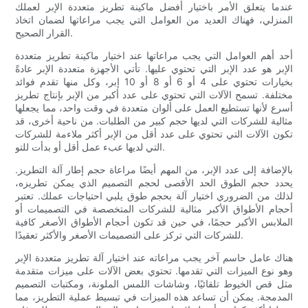
عندما يتعلق الأمر باختيار أفضل ماكينة تطريز متعددة الإبر لعملك
المنزلي، فهناك العديد من العوامل التي يجب مراعاتها لضمان اتخاذ
القرار الصحيح.
أحد أهم العوامل التي يجب مراعاتها عند اختيار ماكينة تطريز متعددة
الإبر هو عدد الإبر التي تحتوي عليها. تأتي الأجهزة متعددة الإبر عادةً
بخيارات تحتوي على 4 أو 6 أو 8 أو 10 إبر، وكل منها تقدم فوائد
مختلفة. تسمح الآلات التي تحتوي على عدد أكبر من الإبر بإنتاج تطريز
أسرع لأنها تستطيع العمل على ألوان متعددة في وقت واحد، مما يجعلها
مثالية للشركات التي لديها حجم كبير من الطلبات. من ناحية أخرى، قد
تكون الآلات التي تحتوي على عدد أقل من الإبر أكثر ملاءمة للشركات
التي لديها عبء عمل أقل أو بدأت للتو.
بالإضافة إلى عدد الإبر، من المهم أيضًا مراعاة حجم إطار آلة التطريز.
يحدد حجم الطوق الحد الأقصى لحجم التصميم الذي يمكن تطريزه،
لذلك من الضروري اختيار آلة بحجم طوق يلبي احتياجات عملك. تعتبر
أحجام الأطواق الأكبر مثالية للشركات المتخصصة في التصميمات أو
الملابس الأكبر حجمًا، في حين قد تكون أحجام الأطواق الأصغر كافية
للشركات التي تركز على التصميمات الأصغر والأكثر تعقيدًا.
هناك عامل حاسم آخر يجب مراعاته عند اختيار آلة تطريز متعددة الإبر
وهو نوع الميزات التي تقدمها. تحتوي بعض الآلات على ميزات متقدمة
مثل قص الخيوط تلقائيًا، وشاشات اللمس الملونة، ومكتبات التصميم
المدمجة. يمكن أن تساعد هذه الميزات في تبسيط عملية التطريز، مما