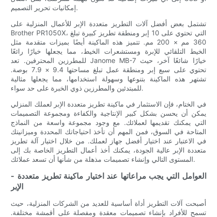
إمكانيات تحرير التصميم.
تشتمل بعض أفضل آلات التطريز متعددة الإبر للأعمال المنزلية على
Brother PR1050X، التي تحتوي على 10 إبر ومنطقة تطريز كبيرة تبلغ
360 مم × 200 مم. تتميز هذه الماكينة أيضًا بميزات متقدمة مثل
الخيط التلقائي للإبرة ومستشعرات الخيط، مما يجعلها خيارًا رائعًا
للمطرزين المحترفين. تعد Janome MB-7 خيارًا شائعًا آخر، حيث
تحتوي على سبع إبر ومنطقة عمل تبلغ مساحتها 9.4 × 7.9 بوصة.
تشتهر هذه الماكينة بتنوعها وسهولة استخدامها، مما يجعلها مثالية
للمبتدئين والمطرزين ذوي الخبرة على حد سواء.
في الختام، فإن الاستثمار في ماكينة تطريز متعددة الإبر لعملك المنزلي
يمكن أن يحسن بشكل كبير الإنتاجية والكفاءة ومجموعة التصميمات
التي يمكنك تقديمها لعملائك. مع وجود مجموعة واسعة من النماذج
المتاحة في السوق، فمن المهم أن تأخذ احتياجاتك المحددة وميزانيتك
في الاعتبار عند اختيار أفضل جهاز لعملك. من خلال اختيار آلة تطريز
متعددة الإبر عالية الجودة، يمكنك أخذ أعمال التطريز الخاصة بك إلى
المستوى التالي وإنشاء تصميمات مذهلة من شأنها أن تسعد عملائك.
- العوامل التي يجب مراعاتها عند اختيار ماكينة تطريز متعددة
الإبر
أصبحت آلات التطريز أداة أساسية للعديد من الشركات المنزلية، حيث
تسمح للأفراد بإنشاء تصميمات معقدة ومفصلة على أقمشة مختلفة.