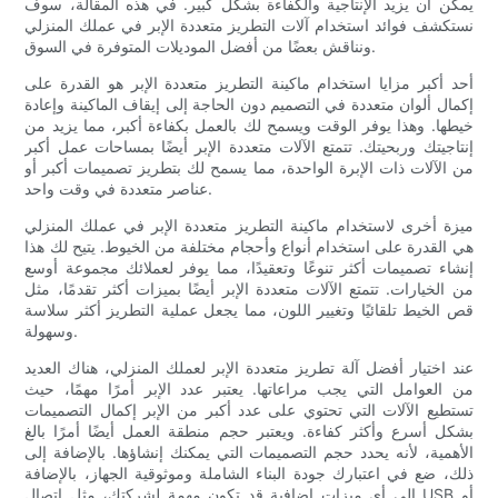
يمكن أن يزيد الإنتاجية والكفاءة بشكل كبير. في هذه المقالة، سوف
نستكشف فوائد استخدام آلات التطريز متعددة الإبر في عملك المنزلي
ونناقش بعضًا من أفضل الموديلات المتوفرة في السوق.
أحد أكبر مزايا استخدام ماكينة التطريز متعددة الإبر هو القدرة على
إكمال ألوان متعددة في التصميم دون الحاجة إلى إيقاف الماكينة وإعادة
خيطها. وهذا يوفر الوقت ويسمح لك بالعمل بكفاءة أكبر، مما يزيد من
إنتاجيتك وربحيتك. تتمتع الآلات متعددة الإبر أيضًا بمساحات عمل أكبر
من الآلات ذات الإبرة الواحدة، مما يسمح لك بتطريز تصميمات أكبر أو
عناصر متعددة في وقت واحد.
ميزة أخرى لاستخدام ماكينة التطريز متعددة الإبر في عملك المنزلي
هي القدرة على استخدام أنواع وأحجام مختلفة من الخيوط. يتيح لك هذا
إنشاء تصميمات أكثر تنوعًا وتعقيدًا، مما يوفر لعملائك مجموعة أوسع
من الخيارات. تتمتع الآلات متعددة الإبر أيضًا بميزات أكثر تقدمًا، مثل
قص الخيط تلقائيًا وتغيير اللون، مما يجعل عملية التطريز أكثر سلاسة
وسهولة.
عند اختيار أفضل آلة تطريز متعددة الإبر لعملك المنزلي، هناك العديد
من العوامل التي يجب مراعاتها. يعتبر عدد الإبر أمرًا مهمًا، حيث
تستطيع الآلات التي تحتوي على عدد أكبر من الإبر إكمال التصميمات
بشكل أسرع وأكثر كفاءة. ويعتبر حجم منطقة العمل أيضًا أمرًا بالغ
الأهمية، لأنه يحدد حجم التصميمات التي يمكنك إنشاؤها. بالإضافة إلى
ذلك، ضع في اعتبارك جودة البناء الشاملة وموثوقية الجهاز، بالإضافة
إلى أي ميزات إضافية قد تكون مهمة لشركتك، مثل اتصال USB أو