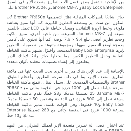
من الإنتاجية. تشتمل بعض أفضل آلات التطريز متعددة الإبر في السوق
على Brother PR650e، وJanome MB-7، وBaby Lock Enterprise.
تُعد Brother PR650e خيارًا شائعًا للشركات المنزلية نظرًا لتصميمها
المكون من ست إبر ومنطقة التطريز الكبيرة. كما أنها تتميز بشاشة
تعمل باللمس LCD ملونة، وخيط الإبرة التلقائي، ومعدل خياطة عالي
السرعة. من ناحية أخرى، تتميز ماكينة Janome MB-7 بسبعة إبر
وحجم تطريز أقصى يبلغ 9.4 × 7.9 بوصة. كما أنها تحتوي على كاميرا
مدمجة لوضع التصميم بسهولة ومجموعة متنوعة من تصميمات التطريز
المدمجة. وأخيرًا، تشتهر ماكينة الخياطة Baby Lock Enterprise بإبرها
الثمانية وحقل التطريز الكبير، مما يجعلها خيارًا رائعًا لأولئك الذين
يتطلعون إلى إنشاء تصميمات معقدة بألوان متعددة.
بالإضافة إلى عدد الإبر، هناك ميزات أخرى يجب البحث عنها في ماكينة
التطريز متعددة الإبر، بما في ذلك سرعة التطريز، وأحجام الطوق،
والتصميمات المدمجة. على سبيل المثال، تتمتع ماكينة الخياطة Brother
PR650e بسرعة خياطة تصل إلى 1000 غرزة في الدقيقة وتأتي مع
25 تصميمًا مدمجًا و28 خطًا. تقدم ماكينة الخياطة Janome MB-7
سرعة تصل إلى 800 غرزة في الدقيقة وتتضمن 50 تصميمًا مدمجًا
و10 خطوط. وفي الوقت نفسه، تتميز ماكينة الخياطة Baby Lock
Enterprise بسرعة 1000 غرزة في الدقيقة وتأتي مع 268 تصميمًا
مدمجًا و13 خطًا.
عند اختيار أفضل آلة تطريز متعددة الإبر لعملك المنزلي، من المهم
مراعاة احتياجاتك وميزانيتك المحددة. في حين أن Brother PR650e