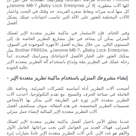
وJanome MB-7 وBaby Lock Enterprise كلها آلات متطورة، إلا أن
كل منها لديه ميزاته ونقاط سعره الفريدة. خذ وقتك في البحث واختبار
الآلات المختلفة للعثور على الآلة التي تناسب احتياجات عملك بشكل
أفضل.
وفي الختام، فإن الاستثمار في ماكينة تطريز متعددة الإبر لعملك
المنزلي يمكن أن يساعد في نقل مشاريع التطريز الخاصة بك إلى
المستوى التالي. من خلال مقارنة أفضل الأجهزة الموجودة في السوق،
مثل Brother PR650e، وJanome MB-7، وBaby Lock Enterprise،
يمكنك العثور على الخيار الأفضل لاحتياجاتك وميزانيتك المحددة. ابدأ
رحلة عملك في التطريز بثقة وإبداع باستخدام آلة التطريز متعددة الإبر
عالية الجودة.
- إنشاء مشروعك المنزلي باستخدام ماكينة تطريز متعددة الإبر
أصبحت آلات التطريز أداة أساسية للشركات المنزلية، وخاصة تلك
العاملة في صناعة الحرف والنسيج. مع تقدم التكنولوجيا، أحدثت آلات
التطريز متعددة الإبر ثورة في الطريقة التي يبتكر بها الأشخاص
تصميمات التطريز المخصصة. في هذه المقالة، سوف نستكشف أفضل
آلات التطريز متعددة الإبر المثالية لإنشاء عمل منزلي.
عندما يتعلق الأمر باختيار أفضل ماكينة تطريز متعددة الإبر لعملك
المنزلي، فهناك العديد من العوامل التي يجب مراعاتها. العامل الأول
والأهم هو عدد الإبر. تأتي آلات التطريز متعددة الإبر عادةً بخيارات إبرة