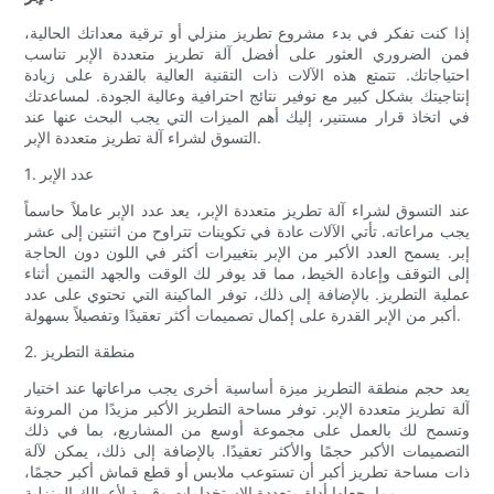
إذا كنت تفكر في بدء مشروع تطريز منزلي أو ترقية معداتك الحالية،
فمن الضروري العثور على أفضل آلة تطريز متعددة الإبر تناسب
احتياجاتك. تتمتع هذه الآلات ذات التقنية العالية بالقدرة على زيادة
إنتاجيتك بشكل كبير مع توفير نتائج احترافية وعالية الجودة. لمساعدتك
في اتخاذ قرار مستنير، إليك أهم الميزات التي يجب البحث عنها عند
التسوق لشراء آلة تطريز متعددة الإبر.
1. عدد الإبر
عند التسوق لشراء آلة تطريز متعددة الإبر، يعد عدد الإبر عاملاً حاسماً
يجب مراعاته. تأتي الآلات عادة في تكوينات تتراوح من اثنتين إلى عشر
إبر. يسمح العدد الأكبر من الإبر بتغييرات أكثر في اللون دون الحاجة
إلى التوقف وإعادة الخيط، مما قد يوفر لك الوقت والجهد الثمين أثناء
عملية التطريز. بالإضافة إلى ذلك، توفر الماكينة التي تحتوي على عدد
أكبر من الإبر القدرة على إكمال تصميمات أكثر تعقيدًا وتفصيلاً بسهولة.
2. منطقة التطريز
يعد حجم منطقة التطريز ميزة أساسية أخرى يجب مراعاتها عند اختيار
آلة تطريز متعددة الإبر. توفر مساحة التطريز الأكبر مزيدًا من المرونة
وتسمح لك بالعمل على مجموعة أوسع من المشاريع، بما في ذلك
التصميمات الأكبر حجمًا والأكثر تعقيدًا. بالإضافة إلى ذلك، يمكن لآلة
ذات مساحة تطريز أكبر أن تستوعب ملابس أو قطع قماش أكبر حجمًا،
مما يجعلها أداة متعددة الاستخدامات وقيمة لأعمالك المنزلية.