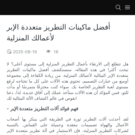
loading
أفضل ماكينات التطريز متعددة الإبر
لأعمالك المنزلية
2025-08-16
16
هل تتطلع إلى الارتقاء بأعمال التطريز المنزلية إلى مستوى أعلى؟ لا
تبحث أكثر! في هذه المقالة، سنستكشف أفضل ماكينات التطريز
متعددة الإبر المثالية لأعمالك المنزلية. من زيادة الكفاءة إلى مجموعة
أوسع من خيارات التصميم، تحتوي هذه الآلات على كل ما تحتاجه لرفع
مستوى لعبة التطريز الخاصة بك. سواء كنت محترفًا متمرسًا أو بدأت
للتو، فمن المؤكد أن هذه الآلات ستأخذ عملك إلى آفاق جديدة. لذا، دعنا
نغوص في عالم اكتشاف الآلة المثالية لك!
- فهم فوائد آلات التطريز متعددة الإبر
لقد أحدثت آلات التطريز ثورة في الطريقة التي يبتكر بها أصحاب
الأعمال والهواة تصميمات معقدة وجميلة على القماش. بالنسبة
لشركات التطريز المنزلية، فإن الاستثمار في آلة تطريز متعددة الإبر