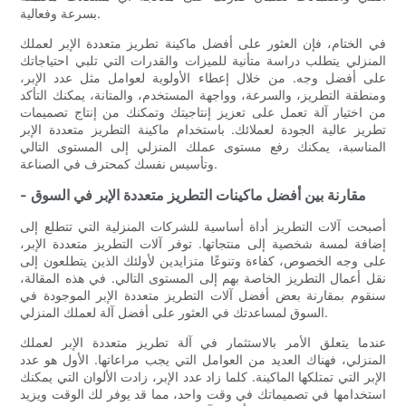
بسرعة وفعالية.
في الختام، فإن العثور على أفضل ماكينة تطريز متعددة الإبر لعملك
المنزلي يتطلب دراسة متأنية للميزات والقدرات التي تلبي احتياجاتك
على أفضل وجه. من خلال إعطاء الأولوية لعوامل مثل عدد الإبر،
ومنطقة التطريز، والسرعة، وواجهة المستخدم، والمتانة، يمكنك التأكد
من اختيار آلة تعمل على تعزيز إنتاجيتك وتمكنك من إنتاج تصميمات
تطريز عالية الجودة لعملائك. باستخدام ماكينة التطريز متعددة الإبر
المناسبة، يمكنك رفع مستوى عملك المنزلي إلى المستوى التالي
وتأسيس نفسك كمحترف في الصناعة.
- مقارنة بين أفضل ماكينات التطريز متعددة الإبر في السوق
أصبحت آلات التطريز أداة أساسية للشركات المنزلية التي تتطلع إلى
إضافة لمسة شخصية إلى منتجاتها. توفر آلات التطريز متعددة الإبر،
على وجه الخصوص، كفاءة وتنوعًا متزايدين لأولئك الذين يتطلعون إلى
نقل أعمال التطريز الخاصة بهم إلى المستوى التالي. في هذه المقالة،
سنقوم بمقارنة بعض أفضل آلات التطريز متعددة الإبر الموجودة في
السوق لمساعدتك في العثور على أفضل آلة لعملك المنزلي.
عندما يتعلق الأمر بالاستثمار في آلة تطريز متعددة الإبر لعملك
المنزلي، فهناك العديد من العوامل التي يجب مراعاتها. الأول هو عدد
الإبر التي تمتلكها الماكينة. كلما زاد عدد الإبر، زادت الألوان التي يمكنك
استخدامها في تصميماتك في وقت واحد، مما قد يوفر لك الوقت ويزيد