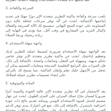
3. السرعة والكفاءة
تلعب سرعة وكفاءة ماكينة التطريز متعددة الإبر دورًا مهمًا في تحديد
إنتاجيتها الإجمالية. ابحث عن آلة توفر سرعات خياطة عالية دون
المساومة على جودة المنتج النهائي. ستسمح لك الآلة السريعة والفعالة
بإكمال المزيد من المشاريع في وقت أقل، مما يؤدي في النهاية إلى
زيادة ربحيتك ورضا العملاء.
4. واجهة سهلة الاستخدام
تعد الواجهة سهلة الاستخدام ضرورية لتبسيط عملية التطريز لديك
وتعظيم إنتاجيتك. ابحث عن ماكينة تطريز متعددة الإبر توفر عناصر
تحكم بديهية، وسهولة في التنقل، وشاشات واضحة. بالإضافة إلى ذلك،
فإن الميزات مثل البرامج التعليمية المدمجة ومعاينات التصميم يمكن أن
تجعل من الأسهل عليك تعلم وإتقان الماكينة، مما يسمح لك بالتركيز
على إنشاء تصميمات تطريز جميلة لعملائك.
5. المتانة والموثوقية
يعد الاستثمار في آلة تطريز متعددة الإبر عالية الجودة والمتينة أمرًا
ضروريًا لضمان نجاح عملك المنزلي على المدى الطويل. ابحث عن جهاز
مصمم لتحمل قسوة الاستخدام اليومي ويمكنه تقديم نتائج ذات جودة
احترافية باستمرار. بالإضافة إلى ذلك، ضع في اعتبارك مدى توفر الدعم
الفني والضمانات لضمان قدرتك على معالجة أي مشكلات محتملة