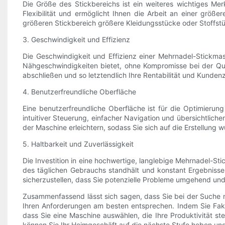
Die Größe des Stickbereichs ist ein weiteres wichtiges Me
Flexibilität und ermöglicht Ihnen die Arbeit an einer größ
größeren Stickbereich größere Kleidungsstücke oder Stoffstü
3. Geschwindigkeit und Effizienz
Die Geschwindigkeit und Effizienz einer Mehrnadel-Stickma
Nähgeschwindigkeiten bietet, ohne Kompromisse bei der Qual
abschließen und so letztendlich Ihre Rentabilität und Kundenz
4. Benutzerfreundliche Oberfläche
Eine benutzerfreundliche Oberfläche ist für die Optimierun
intuitiver Steuerung, einfacher Navigation und übersichtlich
der Maschine erleichtern, sodass Sie sich auf die Erstellung
5. Haltbarkeit und Zuverlässigkeit
Die Investition in eine hochwertige, langlebige Mehrnadel-Sti
des täglichen Gebrauchs standhält und konstant Ergebnisse 
sicherzustellen, dass Sie potenzielle Probleme umgehend un
Zusammenfassend lässt sich sagen, dass Sie bei der Suche 
Ihren Anforderungen am besten entsprechen. Indem Sie Faktor
dass Sie eine Maschine auswählen, die Ihre Produktivität st
können Sie Ihr Heimgeschäft auf die nächste Stufe heben und s