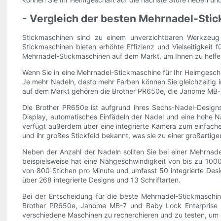
- Vergleich der besten Mehrnadel-Sti
Stickmaschinen sind zu einem unverzichtbaren Werkzeug
Stickmaschinen bieten erhöhte Effizienz und Vielseitigkeit f
Mehrnadel-Stickmaschinen auf dem Markt, um Ihnen zu helfen,
Wenn Sie in eine Mehrnadel-Stickmaschine für Ihr Heimgeschä
Je mehr Nadeln, desto mehr Farben können Sie gleichzeitig 
auf dem Markt gehören die Brother PR650e, die Janome MB-7
Die Brother PR650e ist aufgrund ihres Sechs-Nadel-Design
Display, automatisches Einfädeln der Nadel und eine hohe 
verfügt außerdem über eine integrierte Kamera zum einfachen 
und ihr großes Stickfeld bekannt, was sie zu einer großartige
Neben der Anzahl der Nadeln sollten Sie bei einer Mehrnad
beispielsweise hat eine Nähgeschwindigkeit von bis zu 1000
von 800 Stichen pro Minute und umfasst 50 integrierte Desi
über 268 integrierte Designs und 13 Schriftarten.
Bei der Entscheidung für die beste Mehrnadel-Stickmaschine
Brother PR650e, Janome MB-7 und Baby Lock Enterprise all
verschiedene Maschinen zu recherchieren und zu testen, um d