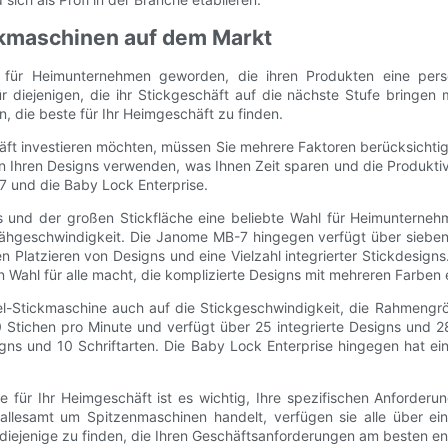
ckmaschinen auf dem Markt
 für Heimunternehmen geworden, die ihren Produkten eine persö
ür diejenigen, die ihr Stickgeschäft auf die nächste Stufe bringen
 die beste für Ihr Heimgeschäft zu finden.
ft investieren möchten, müssen Sie mehrere Faktoren berücksichtigen
in Ihren Designs verwenden, was Ihnen Zeit sparen und die Produkti
 und die Baby Lock Enterprise.
s und der großen Stickfläche eine beliebte Wahl für Heimunterne
Nähgeschwindigkeit. Die Janome MB-7 hingegen verfügt über sieben 
Platzieren von Designs und eine Vielzahl integrierter Stickdesigns. 
n Wahl für alle macht, die komplizierte Designs mit mehreren Farben 
el-Stickmaschine auch auf die Stickgeschwindigkeit, die Rahmengrö
 Stichen pro Minute und verfügt über 25 integrierte Designs und 2
gns und 10 Schriftarten. Die Baby Lock Enterprise hingegen hat e
 für Ihr Heimgeschäft ist es wichtig, Ihre spezifischen Anforder
esamt um Spitzenmaschinen handelt, verfügen sie alle über einz
iejenige zu finden, die Ihren Geschäftsanforderungen am besten ent