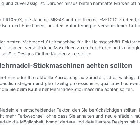
ebig und zuverlässig ist. Darüber hinaus bieten namhafte Marken o
other PR1050X, die Janome MB-4S und die Ricoma EM-1010 zu den b
ößen und Funktionen, um den Anforderungen verschiedener Unter
der besten Mehrnadel-Stickmaschine für Ihr Heimgeschäft Faktore
Zeit nehmen, verschiedene Maschinen zu recherchieren und zu vergle
 schöne Designs für Ihre Kunden zu erstellen.
 Mehrnadel-Stickmaschinen achten sollten
öffnen oder Ihre aktuelle Ausrüstung aufzurüsten, ist es wichtig, 
utlich steigern und gleichzeitig professionelle, qualitativ hochwer
uf die Sie beim Kauf einer Mehrnadel-Stickmaschine achten sollten.
Nadeln ein entscheidender Faktor, den Sie berücksichtigen sollten. 
icht mehr Farbwechsel, ohne dass Sie anhalten und neu einfädeln m
ln die Möglichkeit, kompliziertere und detailliertere Designs mit Lei