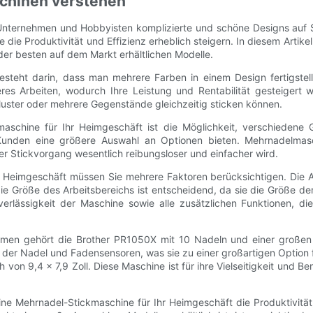
schinen verstehen
Unternehmen und Hobbyisten komplizierte und schöne Designs auf St
e die Produktivität und Effizienz erheblich steigern. In diesem Arti
er besten auf dem Markt erhältlichen Modelle.
besteht darin, dass man mehrere Farben in einem Design fertigste
teres Arbeiten, wodurch Ihre Leistung und Rentabilität gesteige
Muster oder mehrere Gegenstände gleichzeitig sticken können.
kmaschine für Ihr Heimgeschäft ist die Möglichkeit, verschiede
n Kunden eine größere Auswahl an Optionen bieten. Mehrnadelma
 Stickvorgang wesentlich reibungsloser und einfacher wird.
r Heimgeschäft müssen Sie mehrere Faktoren berücksichtigen. Die A
 die Größe des Arbeitsbereichs ist entscheidend, da sie die Größe de
erlässigkeit der Maschine sowie alle zusätzlichen Funktionen, d
hmen gehört die Brother PR1050X mit 10 Nadeln und einer großen
er Nadel und Fadensensoren, was sie zu einer großartigen Option für
on 9,4 x 7,9 Zoll. Diese Maschine ist für ihre Vielseitigkeit und Be
ine Mehrnadel-Stickmaschine für Ihr Heimgeschäft die Produktivität