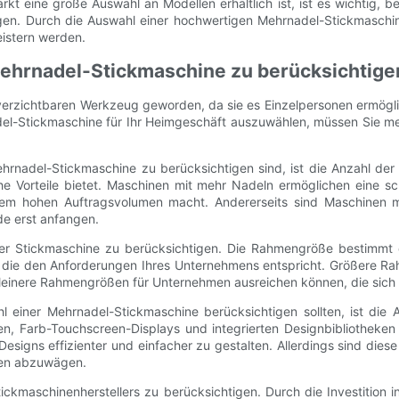
t eine große Auswahl an Modellen erhältlich ist, ist es wichtig, 
gen. Durch die Auswahl einer hochwertigen Mehrnadel-Stickmaschin
istern werden.
 Mehrnadel-Stickmaschine zu berücksichtige
erzichtbaren Werkzeug geworden, da sie es Einzelpersonen ermöglich
del-Stickmaschine für Ihr Heimgeschäft auszuwählen, müssen Sie meh
Mehrnadel-Stickmaschine zu berücksichtigen sind, ist die Anzahl de
he Vorteile bietet. Maschinen mit mehr Nadeln ermöglichen eine sc
inem hohen Auftragsvolumen macht. Andererseits sind Maschinen 
de erst anfangen.
r Stickmaschine zu berücksichtigen. Die Rahmengröße bestimmt d
 die den Anforderungen Ihres Unternehmens entspricht. Größere Rah
leinere Rahmengrößen für Unternehmen ausreichen können, die sich a
 einer Mehrnadel-Stickmaschine berücksichtigen sollten, ist die A
, Farb-Touchscreen-Displays und integrierten Designbibliotheken
esigns effizienter und einfacher zu gestalten. Allerdings sind dies
sten abzuwägen.
ickmaschinenherstellers zu berücksichtigen. Durch die Investition