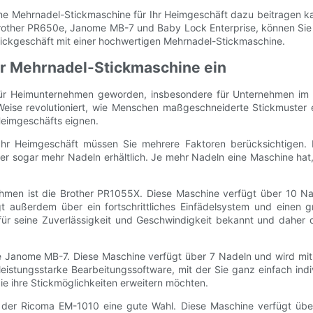
ine Mehrnadel-Stickmaschine für Ihr Heimgeschäft dazu beitragen ka
rother PR650e, Janome MB-7 und Baby Lock Enterprise, können Sie d
Stickgeschäft mit einer hochwertigen Mehrnadel-Stickmaschine.
ner Mehrnadel-Stickmaschine ein
ür Heimunternehmen geworden, insbesondere für Unternehmen im Ha
se revolutioniert, wie Menschen maßgeschneiderte Stickmuster ers
Heimgeschäfts eignen.
hr Heimgeschäft müssen Sie mehrere Faktoren berücksichtigen. D
er sogar mehr Nadeln erhältlich. Je mehr Nadeln eine Maschine hat,
men ist die Brother PR1055X. Diese Maschine verfügt über 10 Nade
t außerdem über ein fortschrittliches Einfädelsystem und einen gr
für seine Zuverlässigkeit und Geschwindigkeit bekannt und daher d
 Janome MB-7. Diese Maschine verfügt über 7 Nadeln und wird mit ei
eistungsstarke Bearbeitungssoftware, mit der Sie ganz einfach ind
ie ihre Stickmöglichkeiten erweitern möchten.
st der Ricoma EM-1010 eine gute Wahl. Diese Maschine verfügt übe