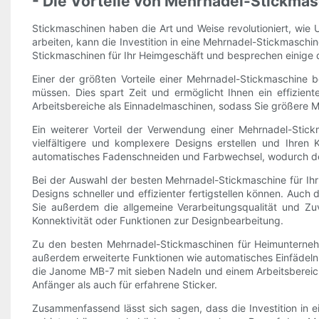
- Die Vorteile von Mehrnadel-Stickma
Stickmaschinen haben die Art und Weise revolutioniert, wie 
arbeiten, kann die Investition in eine Mehrnadel-Stickmaschin
Stickmaschinen für Ihr Heimgeschäft und besprechen einige d
Einer der größten Vorteile einer Mehrnadel-Stickmaschine 
müssen. Dies spart Zeit und ermöglicht Ihnen ein effizien
Arbeitsbereiche als Einnadelmaschinen, sodass Sie größere 
Ein weiterer Vorteil der Verwendung einer Mehrnadel-Stic
vielfältigere und komplexere Designs erstellen und Ihre
automatisches Fadenschneiden und Farbwechsel, wodurch der
Bei der Auswahl der besten Mehrnadel-Stickmaschine für Ih
Designs schneller und effizienter fertigstellen können. Auch
Sie außerdem die allgemeine Verarbeitungsqualität und Zuv
Konnektivität oder Funktionen zur Designbearbeitung.
Zu den besten Mehrnadel-Stickmaschinen für Heimunterne
außerdem erweiterte Funktionen wie automatisches Einfädeln d
die Janome MB-7 mit sieben Nadeln und einem Arbeitsbereich v
Anfänger als auch für erfahrene Sticker.
Zusammenfassend lässt sich sagen, dass die Investition in e