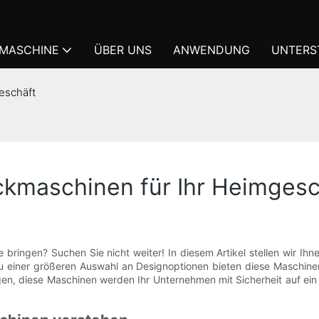
KMASCHINE
ÜBER UNS
ANWENDUNG
UNTERS
eschäft
ckmaschinen für Ihr Heimgesc
 bringen? Suchen Sie nicht weiter! In diesem Artikel stellen wir Ih
 zu einer größeren Auswahl an Designoptionen bieten diese Maschine
angen, diese Maschinen werden Ihr Unternehmen mit Sicherheit auf ei