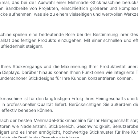
rkmal, das bei der Auswahl einer Mehrnadel-Stickmaschine berücks
eren Bandbreite von Projekten, einschließlich größerer und kompl
cke aufnehmen, was sie zu einem vielseitigen und wertvollen Werkz
schine spielen eine bedeutende Rolle bei der Bestimmung ihrer Ges
ität des fertigen Produkts einzugehen. Mit einer schnellen und eff
ufriedenheit steigern.
g Ihres Stickvorgangs und die Maximierung Ihrer Produktivität uner
en Displays. Darüber hinaus können Ihnen Funktionen wie integriert
 wunderschöner Stickdesigns für Ihre Kunden konzentrieren können.
ckmaschine ist für den langfristigen Erfolg Ihres Heimgeschäfts une
in professioneller Qualität liefert. Berücksichtigen Sie außerdem 
d effektiv beheben können.
nach der besten Mehrnadel-Stickmaschine für Ihr Heimgeschäft sorg
en wie Nadelanzahl, Stickbereich, Geschwindigkeit, Benutzeroberfl
eigert und es Ihnen ermöglicht, hochwertige Stickmuster für Ihre Ku
ich als Profi in der Branche etablieren.