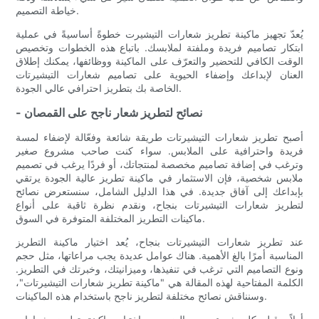
خياطة التصميم.
يُعدّ تجهيز ماكينة تطريز شعارات التيشيرت خطوةً أساسيةً في عملية
ابتكار تصاميم فريدة وملفتة لملابسك. باتباع هذه الخطوات وتخصيص
الوقت الكافي للتحضير والتعرّف على الماكينة ووظائفها، يمكنك إطلاق
العنان لإبداعك وإضفاء الحيوية على تصاميم شعارات التيشيرتات
الخاصة بك بتطريز احترافي عالي الجودة.
- نصائح لتطريز شعار ناجح على القمصان
أصبح تطريز شعارات التيشيرتات طريقة شائعة وفعّالة لإضفاء لمسة
فريدة واحترافية على الملابس. سواء كنت صاحب مشروع صغير
وترغب في إضافة تصاميم مخصصة لمنتجاتك، أو فردًا يرغب في تصميم
ملابس شخصية، فإن الاستثمار في ماكينة تطريز عالية الجودة يرتقي
بإبداعك إلى آفاق جديدة. في هذا الدليل الشامل، سنستعرض نصائح
لتطريز شعارات التيشيرتات بنجاح، ونقدم نظرة ثاقبة على أنواع
ماكينات التطريز المختلفة المتوفرة في السوق.
عند تطريز شعارات التيشيرتات بنجاح، يُعد اختيار ماكينة التطريز
المناسبة أمرًا بالغ الأهمية. هناك عوامل عديدة يجب مراعاتها، مثل حجم
ونوع التصاميم التي ترغب في تنفيذها، وميزانيتك، وخبرتك في التطريز.
الكلمة المفتاحية لهذه المقالة هي "ماكينة تطريز شعارات التيشيرتات"،
وسنناقش نصائح مختلفة لتطريز ناجح باستخدام هذه الماكينات.