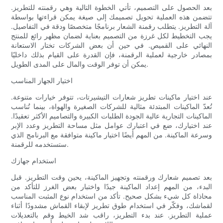
بعد الحصول على التصميم، تأتي الخطوة التالية وهي رقمنته للتطريز.
تتضمن هذه العملية تحويل تصميمك إلى صيغة يمكن قراءتها بواسطة
آلة التطريز. يتطلب رقمنة الشعار برنامجًا متخصصًا ودقة في التفاصيل.
يجب التخطيط لكل غرزة من التصميم بعناية لضمان مظهر رائع للمنتج
النهائي على القميص. في حين أن بعض الشركات تختار الاستعانة
بمصادر خارجية لعملية الرقمنة، فإن القدرة على القيام بذلك داخليًا
يمكن أن توفر الوقت والمال على المدى الطويل.
اختيار الجهاز المناسب
عند اختيار ماكينات تطريز شعارات التيشيرتات، تتوفر خيارات متنوعة.
تُعدّ الماكينات المبتدئة مثالية للشركات الصغيرة والهواة، بينما تُناسب
الماكينات التجارية عالية الجودة الطلبات الكبيرة والتصاميم الأكثر تعقيدًا.
عند اختيارك، ضع في اعتبارك عوامل مثل مساحة التطريز وعدد الإبر
وسرعة الماكينة. من المهم أيضًا اختيار ماكينة متوافقة مع البرنامج الذي
ستستخدمه للرقمنة.
استخدام جهازك
بعد تصميم شعارك ورقمنته وتجهيز الماكينة، يحين وقت التطريز. قبل
البدء، من المهم إعداد الماكينة جيدًا واختبار بعض الغرز للتأكد من
محاذاة كل شيء بشكل صحيح. تأكد من استخدام نوع المثبت المناسب
لقماشك، وفكّر في استخدام طوق تطريز لإبقاء القماش مشدودًا أثناء
عملية التطريز. عند بدء التطريز، راقب شد الخيط وقم بالتعديلات