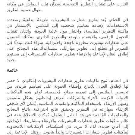
التدرب على تقنيات التطريز الصحيحة لضمان ثبات القماش في مكانه
طوال عملية التطريز.
في الختام، يُعد تطريز شعارات التيشيرتات طريقةً إبداعيةً ومتعددة
الاستخدامات لإضافة تصاميم شخصية إلى الملابس. بالاستثمار في
ماكينة التطريز المناسبة، واختيار مواد عالية الجودة، وإتقان تقنيات
التحويل الرقمي، والاهتمام بالوضع والتطريز الدائري، يمكنك الحصول
على شعارات تيشيرت مطرزة ناجحة واحترافية. سواءً كنتَ مبتدئًا في
التطريز أو تتطلع إلى تطوير مهاراتك، ستساعدك هذه النصائح على
إطلاق العنان لإبداعك والارتقاء بتطريز شعارات التيشيرتات إلى مستوى
جديد.
خاتمة
في الختام، تُتيح ماكينات تطريز شعارات التيشيرتات إمكانياتٍ لا حصر
لها لإطلاق العنان للإبداع وإضفاء الحيوية على تصاميم فريدة. من
تخصيص الملابس إلى تصميم بضائع مُخصصة، تُوفر هذه الماكينات
الأدوات اللازمة للأفراد والشركات لعرض إبداعاتهم بشكل ملموس
وسهل الارتداء. باستخدام الماكينة والتقنيات المناسبة، يُمكن لأي شخص
الارتقاء بمهاراته في التطريز وتحقيق نتائج احترافية. باتباع النصائح
والمعلومات المُقدمة في هذا الدليل الشامل، يُمكنك الانطلاق بثقة في
عالم ماكينات تطريز شعارات التيشيرتات والارتقاء بمشاريعك الإبداعية
إلى آفاق جديدة. لذا، لا تتردد في استكشاف الإمكانات اللامحدودة
لماكينات تطريز شعارات التيشيرتات وابدأ بتحويل رؤيتك الإبداعية إلى