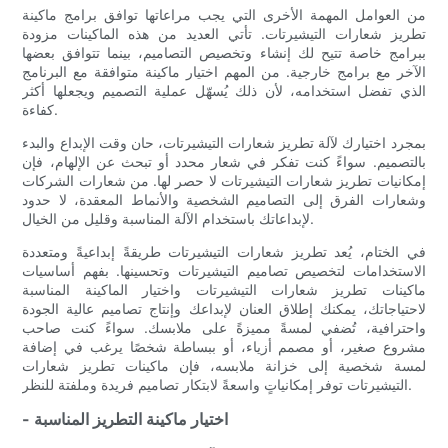
من العوامل المهمة الأخرى التي يجب مراعاتها توافق برامج ماكينة
تطريز شعارات التيشيرتات. تأتي العديد من هذه الماكينات مزودة
ببرامج خاصة تتيح لك إنشاء وتخصيص التصاميم، بينما تتوافق بعضها
الآخر مع برامج خارجية. من المهم اختيار ماكينة متوافقة مع البرنامج
الذي تفضل استخدامه، لأن ذلك يُسهّل عملية التصميم ويجعلها أكثر
كفاءة.
بمجرد اختيارك لآلة تطريز شعارات التيشيرتات، حان وقت الإبداع والبدء
بالتصميم. سواءً كنت تفكر في شعار محدد أو تبحث عن الإلهام، فإن
إمكانيات تطريز شعارات التيشيرتات لا حصر لها. من شعارات الشركات
وشعارات الفرق إلى التصاميم الشخصية والأنماط المعقدة، لا حدود
لإبداعاتك باستخدام الآلة المناسبة وقليل من الخيال.
في الختام، يُعد تطريز شعارات التيشيرتات طريقةً إبداعيةً ومتعددة
الاستخدامات لتخصيص تصاميم التيشيرتات وتحسينها. بفهم أساسيات
ماكينات تطريز شعارات التيشيرتات واختيار الماكينة المناسبة
لاحتياجاتك، يمكنك إطلاق العنان لإبداعك وإنتاج تصاميم عالية الجودة
واحترافية، تُضفي لمسةً مميزةً على ملابسك. سواءً كنت صاحب
مشروع صغير، أو مصمم أزياء، أو ببساطة شخصًا يرغب في إضافة
لمسة شخصية إلى خزانة ملابسه، فإن ماكينات تطريز شعارات
التيشيرتات توفر إمكانياتٍ واسعةً لابتكار تصاميم فريدة وملفتة للنظر.
- اختيار ماكينة التطريز المناسبة