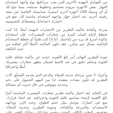
من العوامل المهمة الأخرى التي يجب مراعاتها نوع واجهة استخدام
الجهاز. بعض الأجهزة مزودة بتصاميم وخطوط مدمجة، بينما تتيح لك
أجهزة أخرى استيراد تصاميمك الخاصة عبر منفذ USB أو أي وسيلة
رقمية أخرى. عند اختيار جهاز بواجهة استخدام مناسبة لك، ضع في
اعتبارك احتياجاتك وتفضيلاتك التصميمية.
سرعة وكفاءة ماكينة التطريز من الاعتبارات المهمة أيضًا. إذا كنت
تخطط لإنتاج كميات كبيرة من شعارات التيشيرتات، فإن استخدام
ماكينة أسرع قد يزيد من إنتاجيتك. أما إذا كنت هاويًا أو تخطط لاستخدام
الماكينة بشكل غير متكرر، فقد تكون الماكينة الأبطأ أكثر فعالية من
حيث التكلفة.
جودة التطريز النهائي أمر بالغ الأهمية. ابحث عن ماكينة خياطة عالية
الجودة وتحكم دقيق في شد الخيط لضمان مظهر شعارات تيشيرتك
أنيقًا واحترافيًا.
وأخيرًا، لا تنسَ مراعاة خدمة العملاء والدعم الذي يقدمه المُصنِّع. آلات
التطريز قد تكون معدات معقدة، لذا من المهم الحصول على دعم
وخدمة موثوقين في حال حدوث أي مشكلة.
في الختام، يُعد اختيار ماكينة تطريز شعارات التيشيرت المناسبة أمرًا
بالغ الأهمية لإنشاء تصاميم عالية الجودة واحترافية. عند اتخاذ قرارك،
ضع في اعتبارك عوامل مثل حجم الطوق، وعدد الإبر، وواجهة
الاستخدام، والسرعة والكفاءة، وجودة التطريز، وخدمة العملاء.
بتخصيص الوقت الكافي للبحث وتقييم خياراتك، يمكنك العثور على