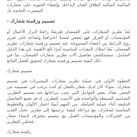
الماكينة المثالية لإطلاق العنان لإبداعك وإضفاء الحيوية على شعارات
التيشيرت الخاصة بك.
- تصميم ورقمنة شعارك
يُعدّ تطريز الشعارات على القمصان طريقةً رائعةً لإبراز الأعمال أو
المؤسسات أو الفرق. فهو يُضفي لمسةً احترافيةً ويُساعد على تعزيز
روح الترابط بين أعضاء المجموعة. عند تصميم ورقمنة شعارات تطريز
القمصان، يُعدّ امتلاك المعدات المناسبة أمرًا بالغ الأهمية. في هذا الدليل
الشامل، سنستكشف تفاصيل آلات تطريز شعارات القمصان، بما في
ذلك كيفية تصميم ورقمنة شعارك لتحقيق أفضل النتائج.
تصميم شعارك
الخطوة الأولى في عملية تطريز شعارات التيشيرتات هي تصميم
شعارك. سواءً كان لديك شعار بالفعل أو كنت ترغب في تصميمه من
الصفر، هناك بعض العوامل التي يجب مراعاتها عند تصميم التطريز.
التصاميم البسيطة والواضحة هي الأنسب للتطريز، إذ قد تضيع التفاصيل
الدقيقة أثناء عملية الخياطة. من المهم أيضًا اختيار الألوان والخطوط
المناسبة لشعارك، مع مراعاة كيفية ترجمتها إلى تطريز. تختار العديد
من الشركات والمؤسسات العمل مع مصمم محترف لإنشاء شعار
مُحسّن للتطريز.
رقمنة شعارك