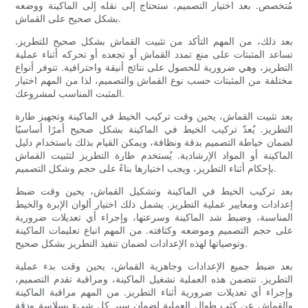
مُتخصص. بعد اختيار التصميم، ستحتاج إلى نقله إلى الماكينة ووضعه
بشكل صحيح على القماش.
بعد ذلك، من المهم التأكد من تثبيت القماش بشكل صحيح للتطريز.
تساعد المثبتات على منع تمدد القماش أو تجعده أو تحركه أثناء عملية
التطريز، وهي ضرورية للحصول على نتائج أنيقة واحترافية. تتوفر أنواع
مختلفة من المثبتات حسب نوع القماش والتصميم، لذا من المهم اختيار
المثبت المناسب لمشروعك.
بعد تثبيت القماش، يحين وقت تركيب الخيط في الماكينة وتجهيز طارة
التطريز. يُعدّ تركيب الخيط في الماكينة بشكل صحيح أمرًا أساسيًا
لضمان خياطة التصميم بدقة ونظافة، ويمكن القيام بذلك باستخدام دليل
الماكينة أو المواد الإرشادية. يُستخدم طارة التطريز لتثبيت القماش
بإحكام أثناء التطريز، ويجب اختيارها بناءً على حجم وشكل التصميم.
بعد تركيب الخيط في الماكينة وتشكيل القماش، يحين وقت ضبط
إعدادات ومعايير عملية التطريز. يشمل ذلك اختيار ألوان الإبرة والخيط
المناسبة، وضبط شد الماكينة وسرعتها، وإجراء أي تعديلات ضرورية
على حجم التصميم وموضعه وكثافته. من المهم اتباع تعليمات الماكينة
وتوصياتها لهذه الإعدادات لضمان تنفيذ التطريز بشكل صحيح.
بعد ضبط جميع الإعدادات وجاهزية القماش، يحين وقت بدء عملية
التطريز. تتضمن هذه العملية تشغيل الماكينة، ومراقبة تقدم التصميم،
وإجراء أي تعديلات ضرورية أثناء التطريز. من المهم مراقبة الماكينة
والقماش عن كثب طوال العملية لضمان سير كل شيء بسلاسة ودقة