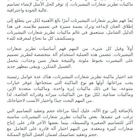
ماكينات تطريز شعارات التيشيرتات، إذ توفر الحل الأمثل لإنشاء تصاميم
عالية الجودة واحترافية.
يُعدّ فهم تطريز شعارات التيشيرتات أمرًا بالغ الأهمية لكل من يتطلع إلى
إطلاق العنان لإبداعه وترك بصمة مميزة في تصميم ملابسه. في هذا
الدليل الشامل، سنتعمق في عالم ماكينات تطريز شعارات التيشيرتات
ونستكشف كل ما تحتاج لمعرفته للبدء.
أولاً وقبل كل شيء، من المهم فهم أساسيات تطريز شعارات
التيشيرتات. تتضمن هذه العملية استخدام آلة متخصصة لتطريز تصميم
على التيشيرت بخيوط ملونة. والنتيجة شعار متين وجذاب، يتحمل
الغسيل المتكرر، ويبقى بمظهر جديد.
عند اختيار ماكينة تطريز شعارات التيشيرتات، هناك عدة عوامل رئيسية
يجب مراعاتها. أولها هو نوع الماكينة التي ستحتاجها. تتوفر خيارات
متنوعة، بما في ذلك ماكينات إبرة واحدة، وماكينات متعددة الإبر،
وماكينات صناعية. لكل نوع من الماكينات ميزاته وقدراته الخاصة، لذا
من المهم البحث جيدًا واختيار الأنسب لاحتياجاتك.
بالإضافة إلى نوع الآلة، عليك أيضًا مراعاة حجم وتعقيد التصاميم التي
ترغب في تنفيذها. بعض ماكينات تطريز شعارات التيشيرتات مناسبة
أكثر للتصاميم الصغيرة والبسيطة، بينما بعضها الآخر قادر على إنتاج
شعارات كبيرة ومعقدة. من المهم اختيار آلة قادرة على التعامل مع
حجم وتعقيد تصاميمك لضمان أفضل النتائج الممكنة.