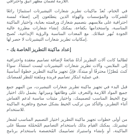
اللازمة لضمان مظهر أنيق واحترافي.
في الختام، تُعدّ ماكينات تطريز شعارات التيشيرتات استثمارًا رائعًا
للشركات والمؤسسات والهواة الذين يتطلعون إلى إضفاء لمسة
احترافية على ملابسهم. بتصميم شعارك ورقمنته بعناية، واختيار الماكينة
المناسبة، واستخدامها بكفاءة، يمكنك إنشاء شعارات مطرزة عالية
الجودة تُبهر عملائك. مع المعدات المناسبة والرؤية الإبداعية، تُصبح
إمكانيات تطريز شعارات التيشيرتات لا حصر لها.
- إعداد ماكينة التطريز الخاصة بك
لطالما كانت آلات التطريز أداةً شائعةً لإضافة تصاميم معقدة واحترافية
إلى الملابس، وآلات تطريز شعارات التيشيرتات ليست استثناءً. سواءً
كنتَ مُطرّزًا محترفًا أو مبتدئًا، فإنّ تجهيز ماكينة التطريز خطوةٌ أساسيةٌ
في عملية ابتكار تصاميم فريدة وملفتة للنظر لقمصانك.
قبل البدء في تجهيز ماكينة تطريز شعارات التيشيرت، من المهم جمع
جميع المواد اللازمة والتعرف على وظائفها وميزاتها. يشمل ذلك اختيار
نوع الخيط المناسب لتصميمك، واختيار مثبتات مناسبة لدعم القماش
أثناء التطريز، والتأكد من تركيب الخيط بشكل صحيح وجاهزية الماكينة
للاستخدام.
من أولى خطوات تجهيز ماكينة التطريز اختيار التصميم المناسب لشعار
تيشيرتك. يمكنك القيام بذلك باستخدام التصاميم المُحمّلة مسبقًا على
الماكينة، أو بإنشاء واستيراد تصاميمك المُخصصة باستخدام برنامج