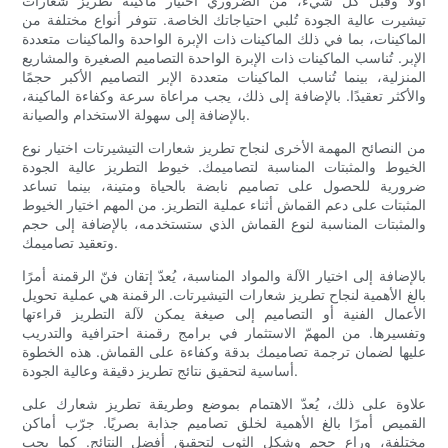
أولاً وقبل كل شيء، من الضروري اختيار ماكينة تطريز شعارات
تيشيرت عالية الجودة تُلبي احتياجاتك الخاصة. تتوفر أنواع مختلفة من
الماكينات، بما في ذلك الماكينات ذات الإبرة الواحدة والماكينات متعددة
الإبر. تُناسب الماكينات ذات الإبرة الواحدة التصاميم الصغيرة والمشاريع
المنزلية، بينما تُناسب الماكينات متعددة الإبر التصاميم الأكبر حجمًا
والأكثر تعقيدًا. بالإضافة إلى ذلك، يجب مراعاة سرعة وكفاءة الماكينة،
بالإضافة إلى سهولة الاستخدام والصيانة.
من النصائح المهمة الأخرى لنجاح تطريز شعارات التيشيرتات اختيار نوع
الخيوط والمثبتات المناسبة لتصاميمك. خيوط التطريز عالية الجودة
ضرورية للحصول على تصاميم نابضة بالحياة ومتينة، بينما تساعد
المثبتات على دعم القماش أثناء عملية التطريز. من المهم اختيار الخيوط
والمثبتات المناسبة لنوع القماش الذي ستستخدمه، بالإضافة إلى حجم
وتعقيد تصاميمك.
بالإضافة إلى اختيار الآلة والمواد المناسبة، يُعدّ إتقان فنّ الرقمنة أمرًا
بالغ الأهمية لنجاح تطريز شعارات التيشيرتات. الرقمنة هي عملية تحويل
الأعمال الفنية أو التصاميم إلى صيغة يمكن لآلة التطريز قراءتها
وتفسيرها. من المهمّ الاستثمار في برامج رقمنة احترافية والتدريب
عليها لضمان ترجمة تصاميمك بدقة وكفاءة على القماش. هذه الخطوة
أساسية لتحقيق نتائج تطريز دقيقة وعالية الجودة.
علاوة على ذلك، يُعدّ الاهتمام بموضع وطريقة تطريز شعارك على
القميص أمرًا بالغ الأهمية لخلق تصاميم جذابة بصريًا. جرّب أماكن
مختلفة، وراعِ حجم وشكل الثوب لتحقيق أفضل النتائج. كما يجب