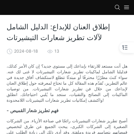
loading
إطلاق العنان للإبداع: الدليل الشامل
لآلات تطريز شعارات التيشيرتات
2024-08-18
13
هل أنت مستعد للارتقاء بإبداعك إلى مستوى جديد؟ إن كان الأمر كذلك،
فدليلنا الشامل لماكينات تطريز شعارات التيشيرتات لا غنى لك عنه.
سواء كنتَ مطرّزًا محترفًا أو مبتدئًا تتطلع لاستكشاف آفاق جديدة في
عالم التطريز، تُقدّم هذه المقالة كل ما تحتاج لمعرفته حول إطلاق العنان
لإبداعك من خلال فن تطريز شعارات التيشيرتات. من توصيات
الماكينات إلى النصائح والتقنيات، ستجد ما يُلبي احتياجاتك. انطلق
واكتشف إمكانيات تطريز شعارات التيشيرتات اللامحدودة!
- فهم تطريز شعار القميص
أصبح تطريز شعارات التيشيرتات رائجًا في صناعة الأزياء. من الشركات
الصغيرة إلى الشركات الكبرى، يبحث الجميع عن طرق لتخصيص
قمصانهم بتصاميم فريدة وملفتة. وقد أدى ذلك إلى زيادة الطلب على