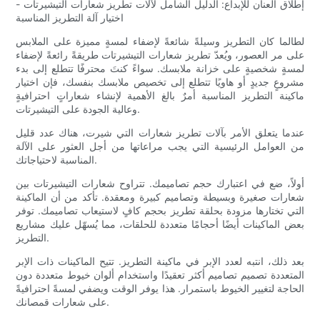
إطلاق العنان للإبداع: الدليل الشامل لآلات تطريز شعارات التيشيرتات -
اختيار آلة التطريز المناسبة
لطالما كان التطريز وسيلةً شائعةً لإضفاء لمسةٍ مميزة على الملابس
على مر العصور، ويُعدّ تطريز شعارات التيشيرتات طريقةً رائعةً لإضفاء
لمسةٍ شخصيةٍ على خزانة ملابسك. سواءً كنتَ محترفًا تتطلع إلى بدء
مشروعٍ جديدٍ أو هاويًا تتطلع إلى تخصيص ملابسك بنفسك، فإن اختيار
ماكينة التطريز المناسبة أمرٌ بالغ الأهمية لإنشاء شعاراتٍ احترافيةٍ
وعالية الجودة على التيشيرتات.
عندما يتعلق الأمر بآلات تطريز شعارات التي شيرت، هناك عدد قليل
من العوامل الرئيسية التي يجب مراعاتها من أجل العثور على الآلة
المناسبة لاحتياجاتك.
أولاً، ضع في اعتبارك حجم تصاميمك. تتراوح شعارات التيشيرتات بين
شعارات صغيرة وبسيطة وتصاميم كبيرة ومعقدة. تأكد من أن الماكينة
التي تختارها مزودة بحلقة تطريز بحجم كافٍ لاستيعاب تصاميمك. توفر
بعض الماكينات أيضًا أحجامًا متعددة للحلقات، مما يُسهّل عليك مشاريع
التطريز.
بعد ذلك، انتبه لعدد الإبر في ماكينة التطريز. تتيح الماكينات ذات الإبر
المتعددة تصميم تصاميم أكثر تعقيدًا واستخدام ألوان خيوط متعددة دون
الحاجة لتغيير الخيوط باستمرار. هذا يوفر الوقت ويضفي لمسةً احترافيةً
على شعارات قمصانك.