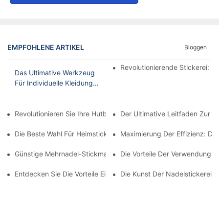
EMPFOHLENE ARTIKEL
Bloggen
Revolutionierende Stickerei: 
Das Ultimative Werkzeug
Für Individuelle Kleidung:
Computergesteuerte
Stickmaschine Für Hüte
Revolutionieren Sie Ihre Hutbestickung Mit Einer Computergest
Der Ultimative Leitfaden Zur 
Und Hemden
Die Beste Wahl Für Heimstickereien: Die Beste Mehrnadel-Stic
Maximierung Der Effizienz: Die
Günstige Mehrnadel-Stickmaschine: Eine Kostengünstige Optio
Die Vorteile Der Verwendung Ei
Entdecken Sie Die Vorteile Einer Mehrnadel-Stickmaschine
Die Kunst Der Nadelstickerei M