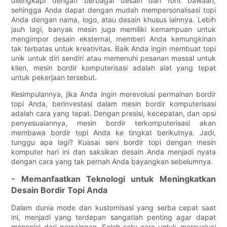
dilengkapi dengan berbagai desain dan font bawaan,
sehingga Anda dapat dengan mudah mempersonalisasi topi
Anda dengan nama, logo, atau desain khusus lainnya. Lebih
jauh lagi, banyak mesin juga memiliki kemampuan untuk
mengimpor desain eksternal, memberi Anda kemungkinan
tak terbatas untuk kreativitas. Baik Anda ingin membuat topi
unik untuk diri sendiri atau memenuhi pesanan massal untuk
klien, mesin bordir komputerisasi adalah alat yang tepat
untuk pekerjaan tersebut.
Kesimpulannya, jika Anda ingin merevolusi permainan bordir
topi Anda, berinvestasi dalam mesin bordir komputerisasi
adalah cara yang tepat. Dengan presisi, kecepatan, dan opsi
penyesuaiannya, mesin bordir terkomputerisasi akan
membawa bordir topi Anda ke tingkat berikutnya. Jadi,
tunggu apa lagi? Kuasai seni bordir topi dengan mesin
komputer hari ini dan saksikan desain Anda menjadi nyata
dengan cara yang tak pernah Anda bayangkan sebelumnya.
- Memanfaatkan Teknologi untuk Meningkatkan
Desain Bordir Topi Anda
Dalam dunia mode dan kustomisasi yang serba cepat saat
ini, menjadi yang terdepan sangatlah penting agar dapat
menonjol dari persaingan. Salah satu cara untuk merevolusi