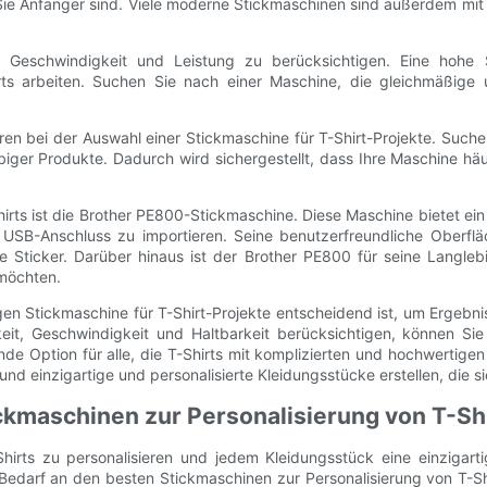
e Anfänger sind. Viele moderne Stickmaschinen sind außerdem mit 
Geschwindigkeit und Leistung zu berücksichtigen. Eine hohe Sti
ts arbeiten. Suchen Sie nach einer Maschine, die gleichmäßige 
oren bei der Auswahl einer Stickmaschine für T-Shirt-Projekte. Such
ebiger Produkte. Dadurch wird sichergestellt, dass Ihre Maschine h
rts ist die Brother PE800-Stickmaschine. Diese Maschine bietet ein
n USB-Anschluss zu importieren. Seine benutzerfreundliche Oberf
e Sticker. Darüber hinaus ist der Brother PE800 für seine Langlebi
 möchten.
n Stickmaschine für T-Shirt-Projekte entscheidend ist, um Ergebniss
hkeit, Geschwindigkeit und Haltbarkeit berücksichtigen, können Si
de Option für alle, die T-Shirts mit komplizierten und hochwertige
und einzigartige und personalisierte Kleidungsstücke erstellen, die 
ickmaschinen zur Personalisierung von T-Sh
hirts zu personalisieren und jedem Kleidungsstück eine einzigar
der Bedarf an den besten Stickmaschinen zur Personalisierung von T-