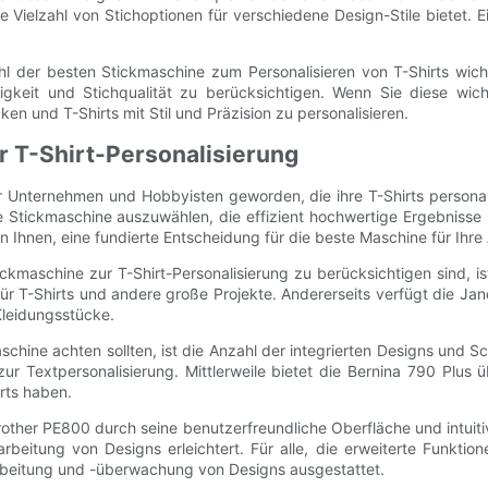
Vielzahl von Stichoptionen für verschiedene Design-Stile bietet. 
der besten Stickmaschine zum Personalisieren von T-Shirts wichti
ndigkeit und Stichqualität zu berücksichtigen. Wenn Sie diese wi
n und T-Shirts mit Stil und Präzision zu personalisieren.
r T-Shirt-Personalisierung
 Unternehmen und Hobbyisten geworden, die ihre T-Shirts persona
e Stickmaschine auszuwählen, die effizient hochwertige Ergebnisse 
n Ihnen, eine fundierte Entscheidung für die beste Maschine für Ihre
tickmaschine zur T-Shirt-Personalisierung zu berücksichtigen sind, 
l für T-Shirts und andere große Projekte. Andererseits verfügt die
Kleidungsstücke.
schine achten sollten, ist die Anzahl der integrierten Designs und 
zur Textpersonalisierung. Mittlerweile bietet die Bernina 790 Plus 
irts haben.
rother PE800 durch seine benutzerfreundliche Oberfläche und intui
beitung von Designs erleichtert. Für alle, die erweiterte Funkti
beitung und -überwachung von Designs ausgestattet.