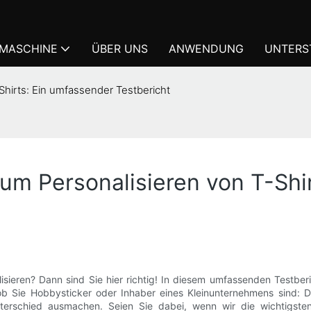
KMASCHINE
ÜBER UNS
ANWENDUNG
UNTERS
Shirts: Ein umfassender Testbericht
um Personalisieren von T-Shi
sieren? Dann sind Sie hier richtig! In diesem umfassenden Testberi
, ob Sie Hobbysticker oder Inhaber eines Kleinunternehmens sind: D
Unterschied ausmachen. Seien Sie dabei, wenn wir die wichtigste