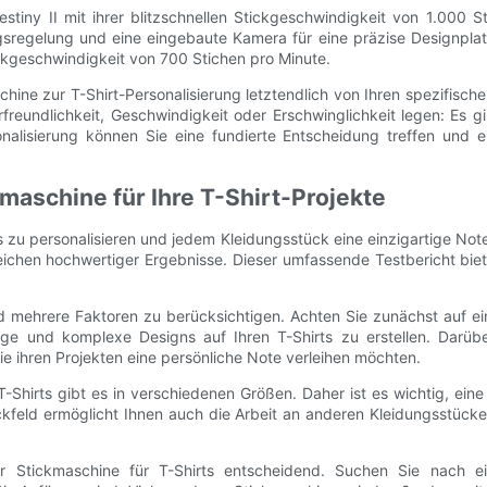
estiny II mit ihrer blitzschnellen Stickgeschwindigkeit von 1.000
sregelung und eine eingebaute Kamera für eine präzise Designplat
ckgeschwindigkeit von 700 Stichen pro Minute.
hine zur T-Shirt-Personalisierung letztendlich von Ihren spezifisc
freundlichkeit, Geschwindigkeit oder Erschwinglichkeit legen: Es g
nalisierung können Sie eine fundierte Entscheidung treffen und e
kmaschine für Ihre T-Shirt-Projekte
ts zu personalisieren und jedem Kleidungsstück eine einzigartige Not
rreichen hochwertiger Ergebnisse. Dieser umfassende Testbericht bie
nd mehrere Faktoren zu berücksichtigen. Achten Sie zunächst auf e
ältige und komplexe Designs auf Ihren T-Shirts zu erstellen. Darüb
 die ihren Projekten eine persönliche Note verleihen möchten.
. T-Shirts gibt es in verschiedenen Größen. Daher ist es wichtig,
ickfeld ermöglicht Ihnen auch die Arbeit an anderen Kleidungsstüc
er Stickmaschine für T-Shirts entscheidend. Suchen Sie nach ei