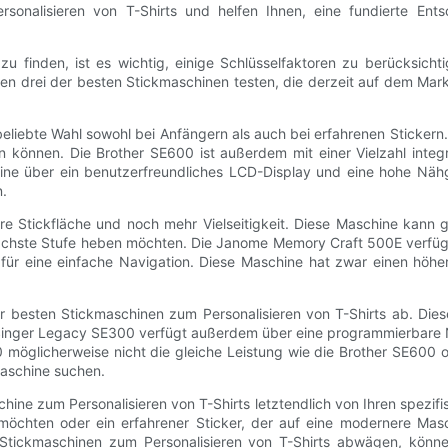
sonalisieren von T-Shirts und helfen Ihnen, eine fundierte Ents
 finden, ist es wichtig, einige Schlüsselfaktoren zu berücksichtig
 drei der besten Stickmaschinen testen, die derzeit auf dem Markt
beliebte Wahl sowohl bei Anfängern als auch bei erfahrenen Stickern
en können. Die Brother SE600 ist außerdem mit einer Vielzahl integr
ine über ein benutzerfreundliches LCD-Display und eine hohe Nähge
n.
 Stickfläche und noch mehr Vielseitigkeit. Diese Maschine kann gr
die nächste Stufe heben möchten. Die Janome Memory Craft 500E verfü
 für eine einfache Navigation. Diese Maschine hat zwar einen höher
r besten Stickmaschinen zum Personalisieren von T-Shirts ab. Die
e Singer Legacy SE300 verfügt außerdem über eine programmierbare
 möglicherweise nicht die gleiche Leistung wie die Brother SE600 o
maschine suchen.
ine zum Personalisieren von T-Shirts letztendlich von Ihren spezi
öchten oder ein erfahrener Sticker, der auf eine modernere Mas
Stickmaschinen zum Personalisieren von T-Shirts abwägen, können