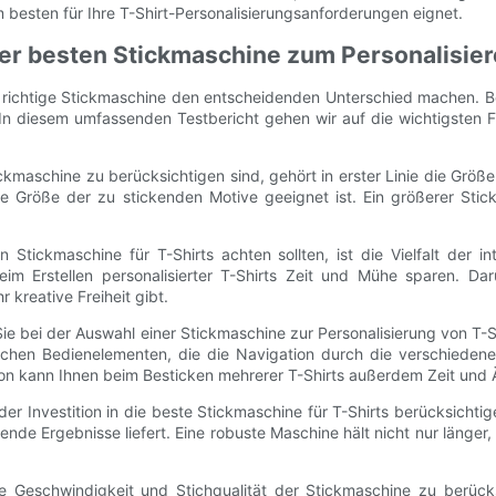
 besten für Ihre T-Shirt-Personalisierungsanforderungen eignet.
 der besten Stickmaschine zum Personalisier
ie richtige Stickmaschine den entscheidenden Unterschied machen. 
 In diesem umfassenden Testbericht gehen wir auf die wichtigsten F
kmaschine zu berücksichtigen sind, gehört in erster Linie die Größe
 Größe der zu stickenden Motive geeignet ist. Ein größerer Stickbe
 Stickmaschine für T-Shirts achten sollten, ist die Vielfalt der i
im Erstellen personalisierter T-Shirts Zeit und Mühe sparen. Dar
kreative Freiheit gibt.
 Sie bei der Auswahl einer Stickmaschine zur Personalisierung von T-
lichen Bedienelementen, die die Navigation durch die verschiedene
n kann Ihnen beim Besticken mehrerer T-Shirts außerdem Zeit und 
i der Investition in die beste Stickmaschine für T-Shirts berücksich
nde Ergebnisse liefert. Eine robuste Maschine hält nicht nur länger,
 Geschwindigkeit und Stichqualität der Stickmaschine zu berücks