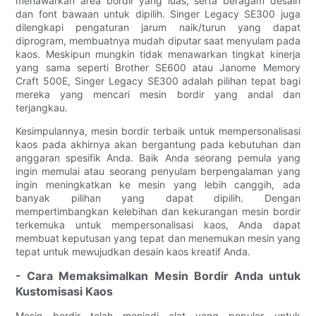
menawarkan area bordir yang luas, serta beragam desain
dan font bawaan untuk dipilih. Singer Legacy SE300 juga
dilengkapi pengaturan jarum naik/turun yang dapat
diprogram, membuatnya mudah diputar saat menyulam pada
kaos. Meskipun mungkin tidak menawarkan tingkat kinerja
yang sama seperti Brother SE600 atau Janome Memory
Craft 500E, Singer Legacy SE300 adalah pilihan tepat bagi
mereka yang mencari mesin bordir yang andal dan
terjangkau.
Kesimpulannya, mesin bordir terbaik untuk mempersonalisasi
kaos pada akhirnya akan bergantung pada kebutuhan dan
anggaran spesifik Anda. Baik Anda seorang pemula yang
ingin memulai atau seorang penyulam berpengalaman yang
ingin meningkatkan ke mesin yang lebih canggih, ada
banyak pilihan yang dapat dipilih. Dengan
mempertimbangkan kelebihan dan kekurangan mesin bordir
terkemuka untuk mempersonalisasi kaos, Anda dapat
membuat keputusan yang tepat dan menemukan mesin yang
tepat untuk mewujudkan desain kaos kreatif Anda.
- Cara Memaksimalkan Mesin Bordir Anda untuk
Kustomisasi Kaos
Mesin bordir telah menjadi alat yang populer untuk