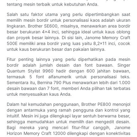
tentang mesin terbaik untuk kebutuhan Anda.
Salah satu faktor utama yang perlu dipertimbangkan saat
memilih mesin bordir untuk personalisasi kaos adalah ukuran
lingkaran. Brother SE600, misalnya, menawarkan area bordir
besar berukuran 4x4 inci, sehingga ideal untuk kaus oblong
dan proyek besar lainnya. Di sisi lain, Janome Memory Craft
500E memiliki area bordir yang luas yaitu 8,2x11 inci, cocok
untuk kaus berukuran besar dan pakaian lainnya.
Fitur penting lainnya yang perlu diperhatikan pada mesin
bordir adalah jumlah desain dan font bawaan. Singer
Quantum Stylist 9960 hadir dengan 600 jahitan bawaan,
termasuk 5 font alfanumerik untuk personalisasi teks.
Sementara itu, Bernina 790 Plus menawarkan lebih dari 1.000
desain bawaan dan 7 font, memberi Anda pilihan tak terbatas
untuk menyesuaikan kaus Anda.
Dalam hal kemudahan penggunaan, Brother PE800 menonjol
dengan antarmuka yang ramah pengguna dan kontrol yang
intuitif. Mesin ini juga dilengkapi layar sentuh berwarna besar,
sehingga memudahkan untuk memilih dan mengedit desain.
Bagi mereka yang mencari fitur-fitur canggih, Janome
Horizon Memory Craft 12000 dilengkapi dengan konektivitas