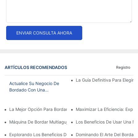
ENVIAR CONSULTA AHORA
ARTÍCULOS RECOMENDADOS
Registro
La Guía Definitiva Para Elegir
Actualice Su Negocio De
Bordado Con Una
Máquina De Bordar
Comercial De 4
La Mejor Opción Para Bordar En Casa: La Mejor Máquina De Bor
Maximizar La Eficiencia: Expl
Cabezales
Máquina De Bordar Multiagujas Asequible: Una Opción Rentable 
Los Beneficios De Usar Una Má
Explorando Los Beneficios De Una Máquina De Bordar Multiagu
Dominando El Arte Del Bordado