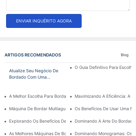
ENVIAR INQUÉRITO AGORA
ARTIGOS RECOMENDADOS
Blog
O Guia Definitivo Para Escolh
Atualize Seu Negócio De
Bordado Com Uma
Máquina De Bordar
Comercial De 4 Cabeças
A Melhor Escolha Para Bordado Doméstico: A Melhor Máquina D
Maximizando A Eficiência: A 
Máquina De Bordar Multiagulhas Acessível: Uma Opção Econômic
Os Benefícios De Usar Uma Máq
Explorando Os Benefícios De Uma Máquina De Bordar Com Vári
Dominando A Arte Do Bordado 
As Melhores Máquinas De Bordar Comerciais Pequenas Para O
Dominando Monogramas: Os Be