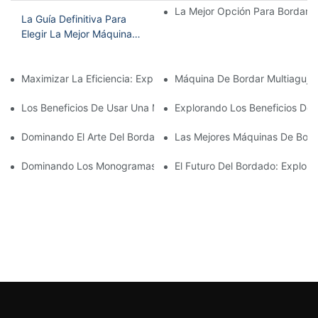
La Mejor Opción Para Bordar E
La Guía Definitiva Para
Elegir La Mejor Máquina
De Bordar Doméstica
Maximizar La Eficiencia: Explicación De La Máquina De Bordar
Máquina De Bordar Multiagujas
Los Beneficios De Usar Una Máquina De Bordar De Una Sola Agu
Explorando Los Beneficios De 
Dominando El Arte Del Bordado Con Aguja: Guía Para Elegir La 
Las Mejores Máquinas De Bord
Dominando Los Monogramas: Las Ventajas De Una Máquina De 
El Futuro Del Bordado: Explo