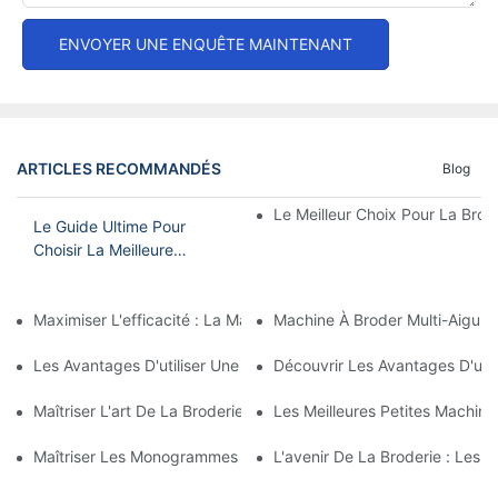
ENVOYER UNE ENQUÊTE MAINTENANT
ARTICLES RECOMMANDÉS
Blog
Le Meilleur Choix Pour La Brode
Le Guide Ultime Pour
Choisir La Meilleure
Machine À Broder
Domestique
Maximiser L'efficacité : La Machine À Broder À Tête Unique Et 15
Machine À Broder Multi-Aiguil
Les Avantages D'utiliser Une Machine À Broder À Aiguille Unique
Découvrir Les Avantages D'une 
Maîtriser L'art De La Broderie À L'aiguille : Un Guide Pour Choi
Les Meilleures Petites Machin
Maîtriser Les Monogrammes : Les Avantages D'une Machine À B
L'avenir De La Broderie : Les