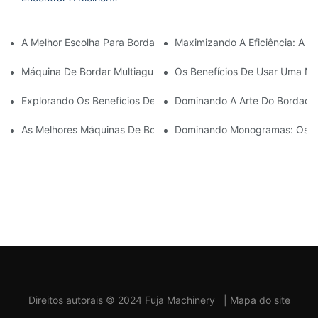
Máquina De Bordar De 1
Cabeça A Um Preço
A Melhor Escolha Para Bordado Doméstico: A Melhor Máquina D
Maximizando A Eficiência: A 
Acessível
Máquina De Bordar Multiagulhas Acessível: Uma Opção Econômic
Os Benefícios De Usar Uma Máq
Explorando Os Benefícios De Uma Máquina De Bordar Com Vári
Dominando A Arte Do Bordado 
As Melhores Máquinas De Bordar Comerciais Pequenas Para O
Dominando Monogramas: Os Be
Direitos autorais © 2024 Fuja Machinery
|
Mapa do site