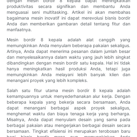
dengan mesin bordir 8 kepala dapat meningkatkan
produktivitas secara signifikan dan membantu Anda
menguasai seni multitasking. Artikel ini akan membahas
bagaimana mesin inovatif ini dapat merevolusi bisnis bordir
Anda dan memberikan gambaran detail tentang fitur dan
manfaatnya.
Mesin bordir 8 kepala adalah alat canggih yang
memungkinkan Anda menyulam beberapa pakaian sekaligus.
Artinya, Anda dapat menerima pesanan dalam jumlah besar
dan menyelesaikannya dalam waktu yang jauh lebih singkat
dibandingkan dengan mesin bordir satu kepala. Hal ini tidak
hanya meningkatkan hasil produksi Anda, tetapi juga
memungkinkan Anda melayani lebih banyak klien dan
menangani proyek yang lebih kompleks.
Salah satu fitur utama mesin bordir 8 kepala adalah
kemampuannya untuk menyederhanakan alur kerja. Dengan
beberapa kepala yang bekerja secara bersamaan, Anda
dapat menangani berbagai aspek proyek sekaligus,
menghemat waktu dan biaya tenaga kerja yang berharga.
Misalnya, Anda dapat menyulam desain yang sama pada
berbagai pakaian atau mengerjakan berbagai desain secara
bersamaan. Tingkat efisiensi ini merupakan terobosan baru
bagi bisnis bordir mana pun, memungkinkan Anda