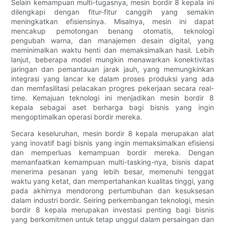
Selain kemampuan multi-tugasnya, mesin bordir 8 kepala ini
dilengkapi dengan fitur-fitur canggih yang semakin
meningkatkan efisiensinya. Misalnya, mesin ini dapat
mencakup pemotongan benang otomatis, teknologi
pengubah warna, dan manajemen desain digital, yang
meminimalkan waktu henti dan memaksimalkan hasil. Lebih
lanjut, beberapa model mungkin menawarkan konektivitas
jaringan dan pemantauan jarak jauh, yang memungkinkan
integrasi yang lancar ke dalam proses produksi yang ada
dan memfasilitasi pelacakan progres pekerjaan secara real-
time. Kemajuan teknologi ini menjadikan mesin bordir 8
kepala sebagai aset berharga bagi bisnis yang ingin
mengoptimalkan operasi bordir mereka.
Secara keseluruhan, mesin bordir 8 kepala merupakan alat
yang inovatif bagi bisnis yang ingin memaksimalkan efisiensi
dan memperluas kemampuan bordir mereka. Dengan
memanfaatkan kemampuan multi-tasking-nya, bisnis dapat
menerima pesanan yang lebih besar, memenuhi tenggat
waktu yang ketat, dan mempertahankan kualitas tinggi, yang
pada akhirnya mendorong pertumbuhan dan kesuksesan
dalam industri bordir. Seiring perkembangan teknologi, mesin
bordir 8 kepala merupakan investasi penting bagi bisnis
yang berkomitmen untuk tetap unggul dalam persaingan dan