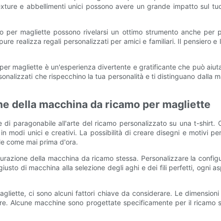
are texture e abbellimenti unici possono avere un grande impatto su
mo per magliette possono rivelarsi un ottimo strumento anche per p
ure realizza regali personalizzati per amici e familiari. Il pensiero 
r magliette è un'esperienza divertente e gratificante che può aiuta
rsonalizzati che rispecchino la tua personalità e ti distinguano dalla m
ne della macchina da ricamo per magliette
 di paragonabile all'arte del ricamo personalizzato su una t-shirt.
in modi unici e creativi. La possibilità di creare disegni e motivi per
ale come mai prima d'ora.
gurazione della macchina da ricamo stessa. Personalizzare la confi
 giusto di macchina alla selezione degli aghi e dei fili perfetti, ogni a
liette, ci sono alcuni fattori chiave da considerare. Le dimensioni 
ffre. Alcune macchine sono progettate specificamente per il ricamo s