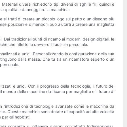
teriali diversi richiedono tipi diversi di aghi e fili, quindi è
carsa qualità e danneggiare la macchina.
 si tratti di creare un piccolo logo sul petto o un disegno più
rse posizioni e dimensioni può aiutarti a creare una maglietta
Dai tradizionali punti di ricamo ai moderni design digitali, le
iche che riflettono davvero il tuo stile personale.
alizzati e unici. Personalizzando la configurazione della tua
stinguono dalla massa. Che tu sia un ricamatore esperto o un
 personale.
zati e unici. Con il progresso della tecnologia, il futuro del
l mondo delle macchine da ricamo per magliette e il futuro di
on l'introduzione di tecnologie avanzate come le macchine da
iente. Queste macchine sono dotate di capacità ad alta velocità
 per gli hobbisti.
a consente di ottenere disegni con effetti tridimensionali,