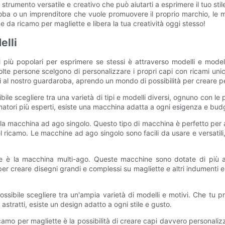
rumento versatile e creativo che può aiutarti a esprimere il tuo stile
ba o un imprenditore che vuole promuovere il proprio marchio, le mac
 da ricamo per magliette e libera la tua creatività oggi stesso!
elli
iù popolari per esprimere se stessi è attraverso modelli e modelli p
molte persone scelgono di personalizzare i propri capi con ricami un
ti al nostro guardaroba, aprendo un mondo di possibilità per creare p
ile scegliere tra una varietà di tipi e modelli diversi, ognuno con le
icamatori più esperti, esiste una macchina adatta a ogni esigenza e bud
 la macchina ad ago singolo. Questo tipo di macchina è perfetto per agg
 ricamo. Le macchine ad ago singolo sono facili da usare e versatili, i
e è la macchina multi-ago. Queste macchine sono dotate di più ag
 creare disegni grandi e complessi su magliette e altri indumenti e
possibile scegliere tra un'ampia varietà di modelli e motivi. Che tu 
tratti, esiste un design adatto a ogni stile e gusto.
amo per magliette è la possibilità di creare capi davvero personalizzat