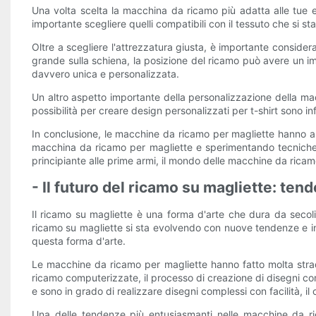
Una volta scelta la macchina da ricamo più adatta alle tue esig
importante scegliere quelli compatibili con il tessuto che si st
Oltre a scegliere l'attrezzatura giusta, è importante consider
grande sulla schiena, la posizione del ricamo può avere un im
davvero unica e personalizzata.
Un altro aspetto importante della personalizzazione della macc
possibilità per creare design personalizzati per t-shirt sono in
In conclusione, le macchine da ricamo per magliette hanno ap
macchina da ricamo per magliette e sperimentando tecniche d
principiante alle prime armi, il mondo delle macchine da ricamo
- Il futuro del ricamo su magliette: ten
Il ricamo su magliette è una forma d'arte che dura da secoli 
ricamo su magliette si sta evolvendo con nuove tendenze e in
questa forma d'arte.
Le macchine da ricamo per magliette hanno fatto molta strad
ricamo computerizzate, il processo di creazione di disegni com
e sono in grado di realizzare disegni complessi con facilità, il 
Una delle tendenze più entusiasmanti nelle macchine da ric