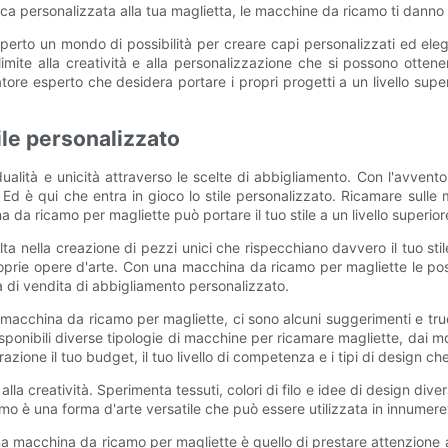
fica personalizzata alla tua maglietta, le macchine da ricamo ti danno l
rto un mondo di possibilità per creare capi personalizzati ed elegant
imite alla creatività e alla personalizzazione che si possono ottene
atore esperto che desidera portare i propri progetti a un livello su
ile personalizzato
alità e unicità attraverso le scelte di abbigliamento. Con l'avvento
tà. Ed è qui che entra in gioco lo stile personalizzato. Ricamare sul
da ricamo per magliette può portare il tuo stile a un livello superior
 nella creazione di pezzi unici che rispecchiano davvero il tuo st
proprie opere d'arte. Con una macchina da ricamo per magliette le poss
tà di vendita di abbigliamento personalizzato.
 macchina da ricamo per magliette, ci sono alcuni suggerimenti e tru
onibili diverse tipologie di macchine per ricamare magliette, dai mod
azione il tuo budget, il tuo livello di competenza e i tipi di design ch
la creatività. Sperimenta tessuti, colori di filo e idee di design diver
mo è una forma d'arte versatile che può essere utilizzata in innumerevo
na macchina da ricamo per magliette è quello di prestare attenzione a