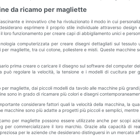
ine da ricamo per magliette
inante e innovativo che ha rivoluzionato il modo in cui personalizz
iderano esprimere il proprio stile individuale attraverso design e 
l loro funzionamento per creare capi di abbigliamento unici e persona
nologia computerizzata per creare disegni dettagliati sul tessuto u
i per magliette, tra cui cotone, poliestere e misti. Queste macchine so
ario prima creare o caricare il disegno sul software del computer del
na può regolare la velocità, la tensione e i modelli di cucitura pe
 per magliette, dai piccoli modelli da tavolo alle macchine più grandi, 
ine sono in grado di ricamare più colori e disegni contemporaneament
rtante considerare fattori quali la velocità della macchina, la quali
une macchine sono più adatte a progetti più piccoli e semplici, mentre 
ricamo per magliette possono essere utilizzate anche per scopi azi
g per commercializzare il loro marchio. Grazie alla capacità di real
reziosa per le aziende che desiderano distinguersi in un mercato aff