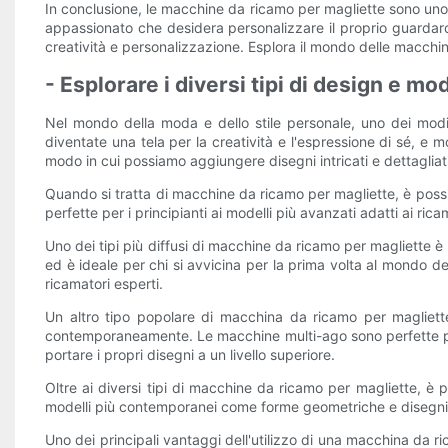
In conclusione, le macchine da ricamo per magliette sono uno st
appassionato che desidera personalizzare il proprio guardaro
creatività e personalizzazione. Esplora il mondo delle macchine
- Esplorare i diversi tipi di design e mod
Nel mondo della moda e dello stile personale, uno dei modi p
diventate una tela per la creatività e l'espressione di sé, e 
modo in cui possiamo aggiungere disegni intricati e dettaglia
Quando si tratta di macchine da ricamo per magliette, è possib
perfette per i principianti ai modelli più avanzati adatti ai r
Uno dei tipi più diffusi di macchine da ricamo per magliette è
ed è ideale per chi si avvicina per la prima volta al mondo del
ricamatori esperti.
Un altro tipo popolare di macchina da ricamo per magliett
contemporaneamente. Le macchine multi-ago sono perfette per
portare i propri disegni a un livello superiore.
Oltre ai diversi tipi di macchine da ricamo per magliette, è 
modelli più contemporanei come forme geometriche e disegni as
Uno dei principali vantaggi dell'utilizzo di una macchina da ric