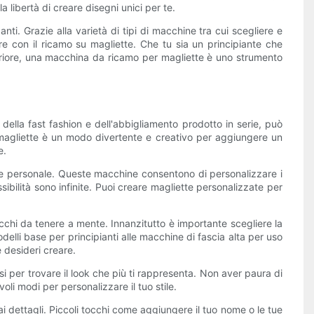
a libertà di creare disegni unici per te.
i. Grazie alla varietà di tipi di macchine tra cui scegliere e
re con il ricamo su magliette. Che tu sia un principiante che
periore, una macchina da ricamo per magliette è uno strumento
 della fast fashion e dell'abbigliamento prodotto in serie, può
le magliette è un modo divertente e creativo per aggiungere un
e.
ile personale. Queste macchine consentono di personalizzare i
ibilità sono infinite. Puoi creare magliette personalizzate per
cchi da tenere a mente. Innanzitutto è importante scegliere la
elli base per principianti alle macchine di fascia alta per uso
e desideri creare.
si per trovare il look che più ti rappresenta. Non aver paura di
li modi per personalizzare il tuo stile.
i dettagli. Piccoli tocchi come aggiungere il tuo nome o le tue