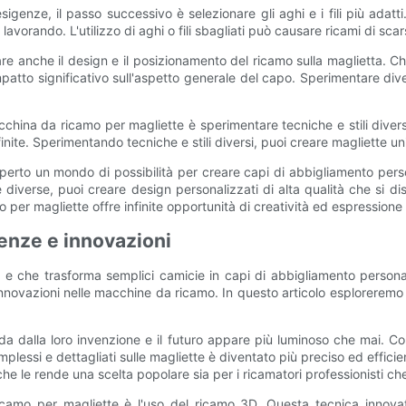
enze, il passo successivo è selezionare gli aghi e i fili più adatti. Ma
a lavorando. L'utilizzo di aghi o fili sbagliati può causare ricami di s
are anche il design e il posizionamento del ricamo sulla maglietta. Che
patto significativo sull'aspetto generale del capo. Sperimentare dive
hina da ricamo per magliette è sperimentare tecniche e stili diversi. 
finite. Sperimentando tecniche e stili diversi, puoi creare magliette un
erto un mondo di possibilità per creare capi di abbigliamento person
iverse, puoi creare design personalizzati di alta qualità che si di
 per magliette offre infinite opportunità di creatività ed espressione
denze e innovazioni
e che trasforma semplici camicie in capi di abbigliamento personaliz
novazioni nelle macchine da ricamo. In questo articolo esploreremo i
a dalla loro invenzione e il futuro appare più luminoso che mai. C
plessi e dettagliati sulle magliette è diventato più preciso ed effic
che le rende una scelta popolare sia per i ricamatori professionisti che
amo per magliette è l'uso del ricamo 3D. Questa tecnica innovativ