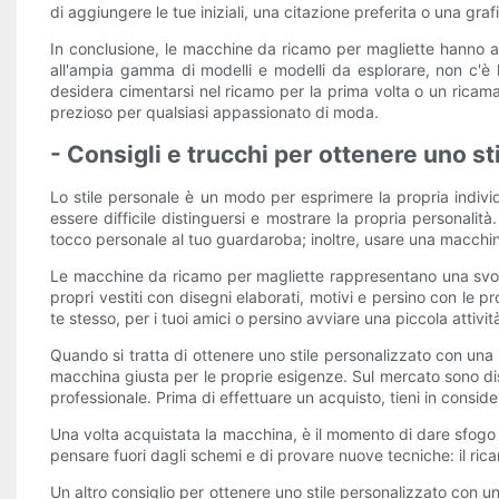
di aggiungere le tue iniziali, una citazione preferita o una gra
In conclusione, le macchine da ricamo per magliette hanno ape
all'ampia gamma di modelli e modelli da esplorare, non c'è l
desidera cimentarsi nel ricamo per la prima volta o un ricam
prezioso per qualsiasi appassionato di moda.
- Consigli e trucchi per ottenere uno st
Lo stile personale è un modo per esprimere la propria individu
essere difficile distinguersi e mostrare la propria personali
tocco personale al tuo guardaroba; inoltre, usare una macchina 
Le macchine da ricamo per magliette rappresentano una svolta
propri vestiti con disegni elaborati, motivi e persino con le 
te stesso, per i tuoi amici o persino avviare una piccola attivi
Quando si tratta di ottenere uno stile personalizzato con una
macchina giusta per le proprie esigenze. Sul mercato sono disp
professionale. Prima di effettuare un acquisto, tieni in consider
Una volta acquistata la macchina, è il momento di dare sfogo al
pensare fuori dagli schemi e di provare nuove tecniche: il rica
Un altro consiglio per ottenere uno stile personalizzato con u