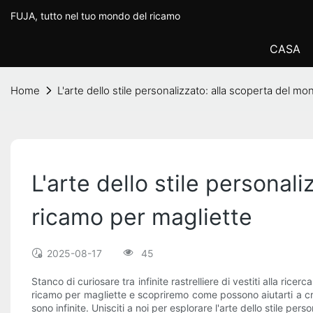
FUJA, tutto nel tuo mondo del ricamo
CASA
Home
L'arte dello stile personalizzato: alla scoperta del 
L'arte dello stile persona
ricamo per magliette
2025-08-17
45
Stanco di curiosare tra infinite rastrelliere di vestiti alla r
ricamo per magliette e scopriremo come possono aiutarti a crear
sono infinite. Unisciti a noi per esplorare l'arte dello stile 