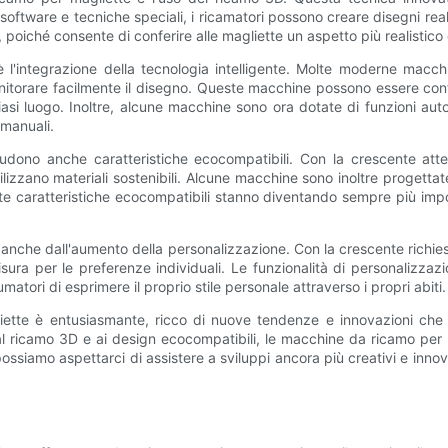
ftware e tecniche speciali, i ricamatori possono creare disegni reali
oiché consente di conferire alle magliette un aspetto più realistico 
 l'integrazione della tecnologia intelligente. Molte moderne macc
nitorare facilmente il disegno. Queste macchine possono essere cont
si luogo. Inoltre, alcune macchine sono ora dotate di funzioni autom
 manuali.
udono anche caratteristiche ecocompatibili. Con la crescente atten
lizzano materiali sostenibili. Alcune macchine sono inoltre progettate
te caratteristiche ecocompatibili stanno diventando sempre più impo
 anche dall'aumento della personalizzazione. Con la crescente richies
sura per le preferenze individuali. Le funzionalità di personalizz
ori di esprimere il proprio stile personale attraverso i propri abiti.
iette è entusiasmante, ricco di nuove tendenze e innovazioni che s
ti, al ricamo 3D e ai design ecocompatibili, le macchine da ricamo p
ssiamo aspettarci di assistere a sviluppi ancora più creativi e innov