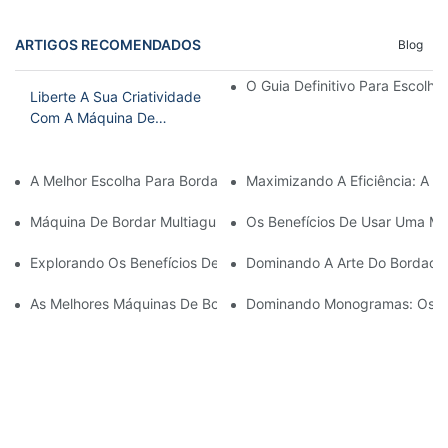
ARTIGOS RECOMENDADOS
Blog
O Guia Definitivo Para Escolh
Liberte A Sua Criatividade
Com A Máquina De
Bordar Industrial De 6
Cabeças
A Melhor Escolha Para Bordado Doméstico: A Melhor Máquina D
Maximizando A Eficiência: A 
Máquina De Bordar Multiagulhas Acessível: Uma Opção Econômic
Os Benefícios De Usar Uma Máq
Explorando Os Benefícios De Uma Máquina De Bordar Com Vári
Dominando A Arte Do Bordado 
As Melhores Máquinas De Bordar Comerciais Pequenas Para O
Dominando Monogramas: Os Be