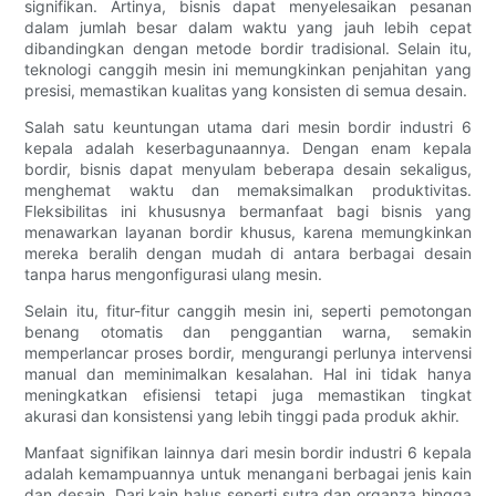
signifikan. Artinya, bisnis dapat menyelesaikan pesanan
dalam jumlah besar dalam waktu yang jauh lebih cepat
dibandingkan dengan metode bordir tradisional. Selain itu,
teknologi canggih mesin ini memungkinkan penjahitan yang
presisi, memastikan kualitas yang konsisten di semua desain.
Salah satu keuntungan utama dari mesin bordir industri 6
kepala adalah keserbagunaannya. Dengan enam kepala
bordir, bisnis dapat menyulam beberapa desain sekaligus,
menghemat waktu dan memaksimalkan produktivitas.
Fleksibilitas ini khususnya bermanfaat bagi bisnis yang
menawarkan layanan bordir khusus, karena memungkinkan
mereka beralih dengan mudah di antara berbagai desain
tanpa harus mengonfigurasi ulang mesin.
Selain itu, fitur-fitur canggih mesin ini, seperti pemotongan
benang otomatis dan penggantian warna, semakin
memperlancar proses bordir, mengurangi perlunya intervensi
manual dan meminimalkan kesalahan. Hal ini tidak hanya
meningkatkan efisiensi tetapi juga memastikan tingkat
akurasi dan konsistensi yang lebih tinggi pada produk akhir.
Manfaat signifikan lainnya dari mesin bordir industri 6 kepala
adalah kemampuannya untuk menangani berbagai jenis kain
dan desain. Dari kain halus seperti sutra dan organza hingga