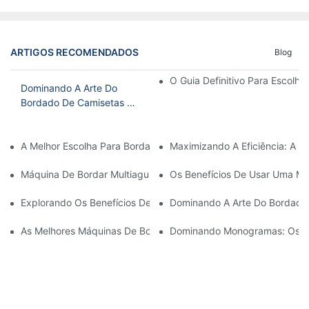
ARTIGOS RECOMENDADOS
Blog
O Guia Definitivo Para Escolh
Dominando A Arte Do
Bordado De Camisetas E
Chapéus: Um Guia Para
Técnicas De Bordado À
A Melhor Escolha Para Bordado Doméstico: A Melhor Máquina D
Maximizando A Eficiência: A 
Máquina
Máquina De Bordar Multiagulhas Acessível: Uma Opção Econômic
Os Benefícios De Usar Uma Máq
Explorando Os Benefícios De Uma Máquina De Bordar Com Vári
Dominando A Arte Do Bordado 
As Melhores Máquinas De Bordar Comerciais Pequenas Para O
Dominando Monogramas: Os Be