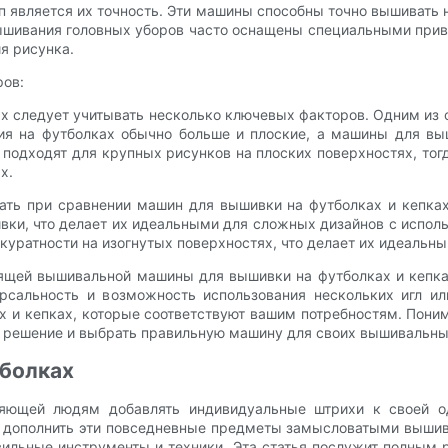
является их точность. Эти машины способны точно вышивать н
шивания головных уборов часто оснащены специальными приво
я рисунка.
ров:
ах следует учитывать несколько ключевых факторов. Одним из
я на футболках обычно больше и плоские, а машины для вы
 подходят для крупных рисунков на плоских поверхностях, то
х.
ть при сравнении машин для вышивки на футболках и кепка
ки, что делает их идеальными для сложных дизайнов с испол
куратности на изогнутых поверхностях, что делает их идеальн
дящей вышивальной машины для вышивки на футболках и кепк
рсальность и возможность использования нескольких игл или
х и кепках, которые соответствуют вашим потребностям. По
е решение и выбрать правильную машину для своих вышивальны
тболках
ляющей людям добавлять индивидуальные штрихи к своей о
я дополнить эти повседневные предметы замысловатыми вышив
вильные инструменты и техники. Эта статья послужит полны