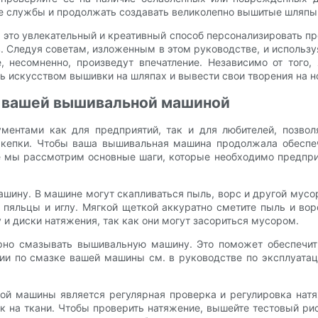
е службы и продолжать создавать великолепно вышитые шляпы 
— это увлекательный и креативный способ персонализировать
. Следуя советам, изложенным в этом руководстве, и использ
, несомненно, произведут впечатление. Независимо от того
ь искусством вышивки на шляпах и вывести свои творения на н
а вашей вышивальной машиной
нтами как для предприятий, так и для любителей, позвол
 кепки. Чтобы ваша вышивальная машина продолжала обеспеч
ве мы рассмотрим основные шаги, которые необходимо предп
шину. В машине могут скапливаться пыль, ворс и другой мусор
 пяльцы и иглу. Мягкой щеткой аккуратно сметите пыль и вор
 и диски натяжения, так как они могут засориться мусором.
ярно смазывать вышивальную машину. Это поможет обеспечи
ии по смазке вашей машины см. в руководстве по эксплуатац
 машины является регулярная проверка и регулировка натя
 на ткани. Чтобы проверить натяжение, вышейте тестовый рис