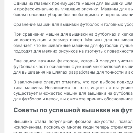
Одним из главных преимуществ машин для вышивки шляп 
и профессионально выглядящие рисунки. Машины для вы
бокам головных уборов без необходимости перепяливани
Сравнение машин для вышивки футболок и головных убо
При сравнении машин для вышивки на футболках и кепк
их конструкция и размер пялец. Машины для вышивани
означает, что вышивальные машины для футболок лучше
подходят для мелких рисунков на изогнутых поверхностя
Еще одним важным фактором, который следует учитыва
футболках часто оснащены функцией многоигловой вышив
для вышивания на шляпах разработаны для точности и ак
В заключение следует отметить, что при выборе подхо
типа машины. Независимо от того, ищете ли вы униве
существует множество машин для вышивки на футболка
для футболок и кепок, вы сможете принять обоснованно
Советы по успешной вышивке на фу
Вышивка стала популярной формой искусства, позво
исключением, поскольку многие люди теперь стремятс
этих изделиях, важно иметь в своем распоряжении пра