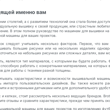
ящей именно вам
и столетий, а с развитием технологий она стала более доступно
идуальную вышивку к своей продукции, или страстным любите
ение. В этом полном руководстве по машинам для вышивки на
ной машины для ваших проектов.
к следует учитывать несколько факторов. Первое, что вам 
ышивать большие рисунки или на нескольких изделиях однов
доточиться на небольших рисунках или сложных деталях, вам 
, является тип материалов, с которыми вы будете работать. Ф
 способную работать с конкретными материалами, на которых
в для работы с тканями разной толщины.
итывать характеристики и возможности вышивальной машин
ь импорта пользовательских дизайнов. Вы также можете р
нити и встроенными датчиками нити для дополнительного удобст
 и кепках, стоит рассмотреть несколько ведущих брендов. Brot
ите отзывы и сравните характеристики, прежде чем принять ок
 вышивальной машины для ваших проектов по изготовлению фут