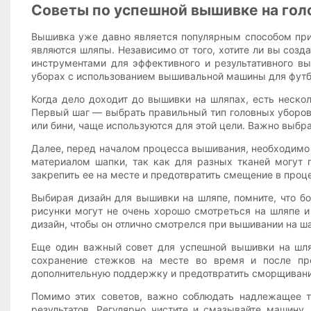
Советы по успешной вышивке на гол
Вышивка уже давно является популярным способом при
являются шляпы. Независимо от того, хотите ли вы соз
инструментами для эффективного и результативного в
уборах с использованием вышивальной машины для футб
Когда дело доходит до вышивки на шляпах, есть неско
Первый шаг — выбрать правильный тип головных уборов
или бини, чаще используются для этой цели. Важно выбра
Далее, перед началом процесса вышивания, необходимо 
материалом шапки, так как для разных тканей могут 
закрепить ее на месте и предотвратить смещение в проц
Выбирая дизайн для вышивки на шляпе, помните, что б
рисунки могут не очень хорошо смотреться на шляпе и
дизайн, чтобы он отлично смотрелся при вышивании на ш
Еще один важный совет для успешной вышивки на шляп
сохранение стежков на месте во время и после про
дополнительную поддержку и предотвратить сморщиван
Помимо этих советов, важно соблюдать надлежащее т
результатов. Регулярно чистите и смазывайте машину