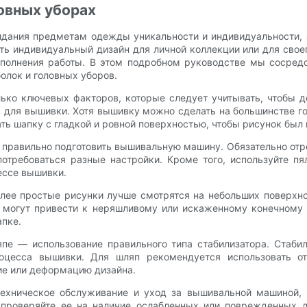
овных уборах
дания предметам одежды уникальности и индивидуальности,
дать индивидуальный дизайн для личной коллекции или для с
ыполнения работы. В этом подробном руководстве мы сосред
олок и головных уборов.
лько ключевых факторов, которые следует учитывать, чтобы д
 для вышивки. Хотя вышивку можно сделать на большинстве го
ть шапку с гладкой и ровной поверхностью, чтобы рисунок был 
правильно подготовить вышивальную машину. Обязательно отре
потребоваться разные настройки. Кроме того, используйте 
ессе вышивки.
олее простые рисунки лучше смотрятся на небольших поверхн
 могут привести к неряшливому или искаженному конечному 
апке.
е — использование правильного типа стабилизатора. Стаби
цесса вышивки. Для шляп рекомендуется использовать отр
ие или деформацию дизайна.
ехническое обслуживание и уход за вышивальной машиной, 
, проверяйте ее на наличие ослабленных или поврежденных д