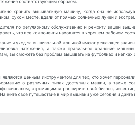
натяжение соответствующим образом.
ильно хранить вышивальную машину, когда она не использу
адном, сухом месте, вдали от прямых солнечных лучей и экстр
одителя по регулярному обслуживанию и ремонту вашей выши
овать, что все компоненты находятся в хорошем рабочем сост
ивание и уход за вышивальной машиной имеют решающее значе
гулировка натяжения, а также правильное хранение машин
етам, вы сможете без проблем вышивать на футболках и кепках
 являются ценным инструментом для тех, кто хочет персонали
нформацию о различных типах доступных машин, а также с
рофессионалом, стремящимся расширить свой бизнес, инвест
 Начните своё путешествие в мир вышивки уже сегодня и дайте