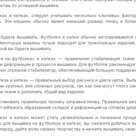
ветам по успешной вышивке.
ках и кепках, следует учитывать несколько ключевых факто
й. Эти машины обычно имеют меньший размер пялец и более
ы будете вышивать. Футболки и кепки обычно изготавливаются
 Некоторые машины лучше подходят для трикотажных изделий,
орой вы будете вышивать.
 на футболках и кепках — правильная стабилизация ткани 
и деформации в процессе вышивки. Для футболок рекомендует
зуют отрезной стабилизатор, обеспечивающий большую поддерж
ах и кепках — правильный выбор рисунка и цвета ниток. Выби
 крупных или сложных рисунков, так как они могут плохо смо
е ткани и дополнять общий вид изделия.
ктиковать правильную технику заправки пялец. Правильная зап
 избежать образования складок и деформаций на готовом диз
лках и кепках может стать увлекательным и полезным проце
 для вышивки на футболках и кепках, вы сможете добиться вы
вперед, дайте волю своему творчеству и начните вышивать свои