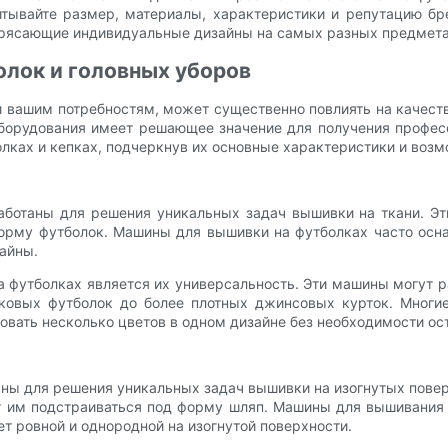
итывайте размер, материалы, характеристики и репутацию б
отрясающие индивидуальные дизайны на самых разных предмет
лок и головных уборов
вашим потребностям, может существенно повлиять на качество
оборудования имеет решающее значение для получения профес
ках и кепках, подчеркнув их основные характеристики и возм
ботаны для решения уникальных задач вышивки на ткани. Э
форму футболок. Машины для вышивки на футболках часто осн
айны.
утболках является их универсальность. Эти машины могут ра
опковых футболок до более плотных джинсовых курток. Мно
овать несколько цветов в одном дизайне без необходимости ос
ны для решения уникальных задач вышивки на изогнутых пове
ет им подстраиваться под форму шляп. Машины для вышивания
ет ровной и однородной на изогнутой поверхности.