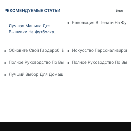
РЕКОМЕНДУЕМЫЕ СТАТЬИ
Блог
Революция В Печати На Фу
Лучшая Машина Для
Вышивки На Футболках:
Руководство Для
Покупателя По Выбору
Обновите Свой Гардероб: В Продаже Появилась Машина Дл
Искусство Персонализирова
Лучшего В Отрасли
Полное Руководство По Вышивальным Машинам Для Футбо
Полное Руководство По Вы
Лучший Выбор Для Домашней Вышивки: Лучшая Многоигол