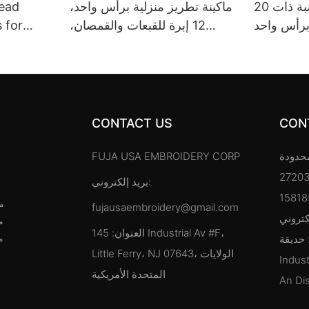
ماكينة تطريز محوسبة ذات 20
ماكينة تطريز منزلية برأس واحد،
Head
برأس واحد
12 إبرة للقبعات والقمصان،
 for
360
240*320
CONTACT US
CON
محدودة
FUJA USA EMBROIDERY CORP
بريد إلكتروني:
ما
fujausaembroidery@gmail.com
م
العنوان: 145 Industrial Av #F،
قة Zong Tai
م
Little Ferry، NJ 07643، الولايات
Indust
المتحدة الأمريكية
An Dis