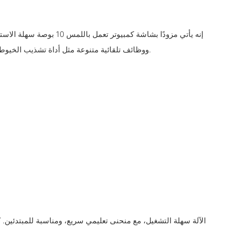
تنسيق DST وDSB، ووظائف تلقائية متنوعة مثل أداة تشذيب الخيوط وتغيير اللون.
الآلة سهلة التشغيل، مع منحنى تعليمي سريع، ومناسبة للمبتدئين. كم