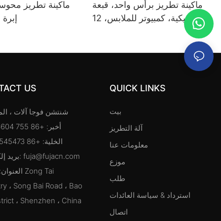
ماكينة تطريز برأس واحد، قبعة
أوتوماتيكية، كمبيوتر للملابس، 12
إبرة 
15 إبرة
TACT US
QUICK LINKS
بيت
شنتشن فوجا آلات ، ال
أخبر: +86 755 27203604
آلة التطريز
الخلية: +86 15818545473
معلومات عنا
fuja@fujacn.com
بريد إلكتروني:
موزع
العنوان: حدي
طلب
ry ، Song Bai Road ، Bao
استرداد & سياسة العائدات
trict ، Shenzhen ، China
اتصال